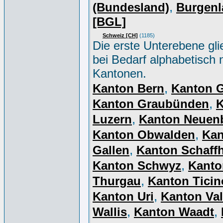
,
(Bundesland)
Burgenl
[BGL]
Schweiz [CH]
(1185)
Die erste Unterebene gli
bei Bedarf alphabetisch 
Kantonen.
,
Kanton Bern
Kanton 
,
Kanton Graubünden
K
,
Luzern
Kanton Neuen
,
Kanton Obwalden
Kan
,
Gallen
Kanton Schaff
,
Kanton Schwyz
Kanto
,
Thurgau
Kanton Ticin
,
Kanton Uri
Kanton Val
,
,
Wallis
Kanton Waadt