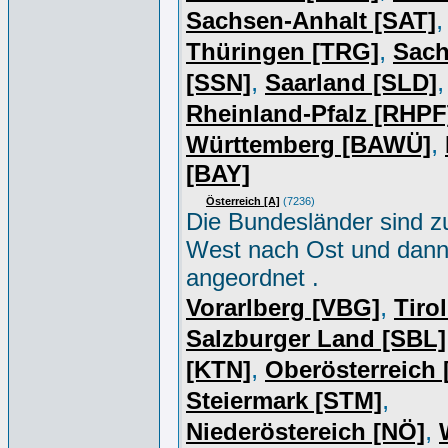
,
Sachsen-Anhalt [SAT]
,
Thüringen [TRG]
Sac
,
,
[SSN]
Saarland [SLD]
Rheinland-Pfalz [RHPF
,
Württemberg [BAWÜ]
[BAY]
Österreich [A]
(7236)
Die Bundesländer sind z
West nach Ost und dan
angeordnet .
,
Vorarlberg [VBG]
Tiro
Salzburger Land [SBL]
,
[KTN]
Oberösterreich
,
Steiermark [STM]
,
Niederöstereich [NÖ]