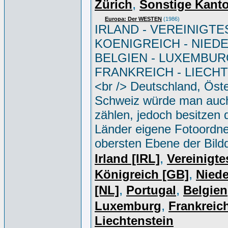
,
Zürich
Sonstige Kant
Europa: Der WESTEN
(1986)
IRLAND - VEREINIGTE
KOENIGREICH - NIED
BELGIEN - LUXEMBUR
FRANKREICH - LIECH
<br /> Deutschland, Öste
Schweiz würde man auc
zählen, jedoch besitzen 
Länder eigene Fotoordne
obersten Ebene der Bild
,
Irland [IRL]
Vereinigte
,
Königreich [GB]
Niede
,
,
[NL]
Portugal
Belgien
,
Luxemburg
Frankreich
Liechtenstein