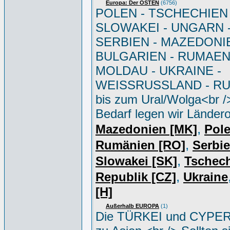
Europa: Der OSTEN
(6756)
POLEN - TSCHECHIEN 
SLOWAKEI - UNGARN 
SERBIEN - MAZEDONIE
BULGARIEN - RUMAEN
MOLDAU - UKRAINE -
WEISSRUSSLAND - R
bis zum Ural/Wolga<br /
Bedarf legen wir Ländero
,
Mazedonien [MK]
Pole
,
Rumänien [RO]
Serbi
,
Slowakei [SK]
Tschec
,
Republik [CZ]
Ukraine
[H]
Außerhalb EUROPA
(1)
Die TÜRKEI und CYPER