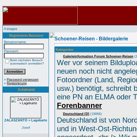
4 images
Registrierte Benutzer
Schoener-Reisen - Bildergalerie
Benutzername:
Kategorien
Passwort:
Galerieinformation Forum Schoener-Reisen
(2
Beim nächsten Besuch
Wer vor seinem Bilduplo
automatisch anmelden?
neuen noch nicht angele
Fotoordner (Land, Region
»
Password vergessen
»
Registrierung
usw.) benötigt, schreibt 
Zufallsbild
eine PN an ELMA oder 
Forenbanner
Deutschland [D]
(19066)
Deutschland ist von Nor
ZALASZÁNTÓ > Lagekarte
und in West-Ost-Richtun
Josef