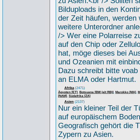
zu Asien.<br /> Sollten s
Bilduploads in den Konti
der Zeit häufen, werden w
weitere Unterordner anle
/> Wer eine Polarreise zu
auf den Chip oder Zellul
hat, möge dieses bei Aus
und Ozeanien mit einbin
Dazu schreibt bitte voab
an ELMA oder Hartmut.
Afrika
(2471)
,
,
,
Ägypten [ET]
Botsuana [BW (alt RB)]
Marokko [MA]
M
,
[NAM]
Südafrika [ZA]
Asien
(2137)
Nur ein kleiner Teil der Tü
auf europäischem Boden
Geografisch gehört die T
Zypern zu Asien.