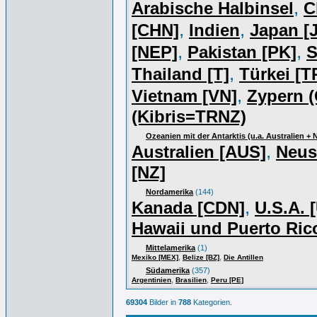
,
Arabische Halbinsel
C
,
,
[CHN]
Indien
Japan [J
,
,
[NEP]
Pakistan [PK]
S
,
Thailand [T]
Türkei [T
,
Vietnam [VN]
Zypern (
(Kibris=TRNZ)
Ozeanien mit der Antarktis (u.a. Australien +
,
Australien [AUS]
Neus
[NZ]
Nordamerika
(144)
,
Kanada [CDN]
U.S.A. 
Hawaii und Puerto Ric
Mittelamerika
(1)
,
,
Mexiko [MEX]
Belize [BZ]
Die Antillen
Südamerika
(357)
,
,
Argentinien
Brasilien
Peru [PE]
69304
Bilder in
788
Kategorien.