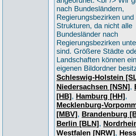
angeordnet. <br /> Wir g
nach Bundesländern,
Regierungsbezirken und 
Strukturen, da nicht alle
Bundesländer nach
Regierungsbezirken unter
sind. Größere Städte od
Landschaften können ei
eigenen Bildordner besit
Schleswig-Holstein [S
,
Niedersachsen [NSN]
,
,
[HB]
Hamburg [HH]
Mecklenburg-Vorpomm
,
[MBV]
Brandenburg [
,
Berlin [BLN]
Nordrhei
,
Westfalen [NRW]
Hess