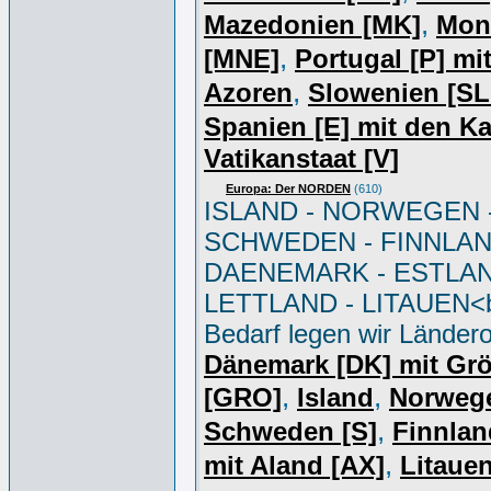
,
Mazedonien [MK]
Mon
,
[MNE]
Portugal [P] mi
,
Azoren
Slowenien [S
Spanien [E] mit den K
Vatikanstaat [V]
Europa: Der NORDEN
(610)
ISLAND - NORWEGEN 
SCHWEDEN - FINNLAN
DAENEMARK - ESTLAN
LETTLAND - LITAUEN<br
Bedarf legen wir Ländero
Dänemark [DK] mit Gr
,
,
[GRO]
Island
Norweg
,
Schweden [S]
Finnlan
,
mit Aland [AX]
Litauen