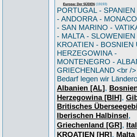
Europa: Der SÜDEN
(19193)
PORTUGAL - SPANIEN - 
- ANDORRA - MONACO 
- SAN MARINO - VATI
- MALTA - SLOWENIEN 
KROATIEN - BOSNIEN
HERZEGOWINA -
MONTENEGRO - ALBAN
GRIECHENLAND <br /> 
Bedarf legen wir Ländero
,
Albanien [AL]
Bosnie
,
Herzegowina [BIH]
Gib
Britisches Überseegebi
,
Iberischen Halbinsel
,
Griechenland [GR]
Ita
,
KROATIEN [HR]
Malta