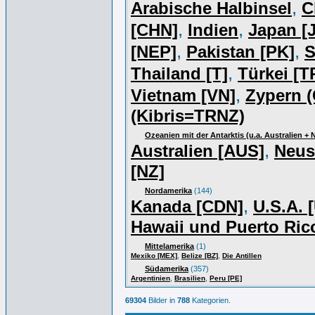
,
Arabische Halbinsel
C
,
,
[CHN]
Indien
Japan [J
,
,
[NEP]
Pakistan [PK]
S
,
Thailand [T]
Türkei [T
,
Vietnam [VN]
Zypern (
(Kibris=TRNZ)
Ozeanien mit der Antarktis (u.a. Australien +
,
Australien [AUS]
Neus
[NZ]
Nordamerika
(144)
,
Kanada [CDN]
U.S.A. 
Hawaii und Puerto Ric
Mittelamerika
(1)
,
,
Mexiko [MEX]
Belize [BZ]
Die Antillen
Südamerika
(357)
,
,
Argentinien
Brasilien
Peru [PE]
69304
Bilder in
788
Kategorien.