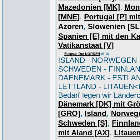
,
Mazedonien [MK]
Mon
,
[MNE]
Portugal [P] mi
,
Azoren
Slowenien [S
Spanien [E] mit den K
Vatikanstaat [V]
Europa: Der NORDEN
(610)
ISLAND - NORWEGEN 
SCHWEDEN - FINNLAN
DAENEMARK - ESTLAN
LETTLAND - LITAUEN<br
Bedarf legen wir Ländero
Dänemark [DK] mit Gr
,
,
[GRO]
Island
Norweg
,
Schweden [S]
Finnlan
,
mit Aland [AX]
Litauen