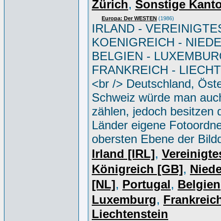
,
Zürich
Sonstige Kant
Europa: Der WESTEN
(1986)
IRLAND - VEREINIGTE
KOENIGREICH - NIED
BELGIEN - LUXEMBUR
FRANKREICH - LIECH
<br /> Deutschland, Öste
Schweiz würde man auc
zählen, jedoch besitzen 
Länder eigene Fotoordne
obersten Ebene der Bild
,
Irland [IRL]
Vereinigte
,
Königreich [GB]
Niede
,
,
[NL]
Portugal
Belgien
,
Luxemburg
Frankreich
Liechtenstein