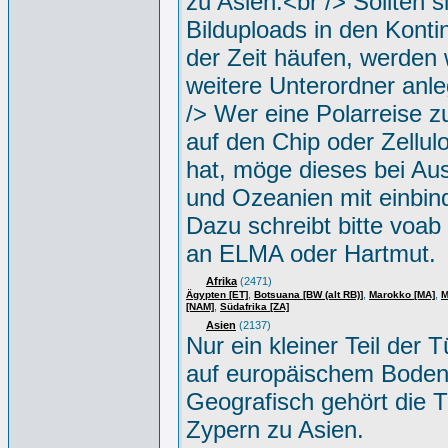
zu Asien.<br /> Sollten s
Bilduploads in den Konti
der Zeit häufen, werden w
weitere Unterordner anle
/> Wer eine Polarreise zu
auf den Chip oder Zellul
hat, möge dieses bei Aus
und Ozeanien mit einbin
Dazu schreibt bitte voab
an ELMA oder Hartmut.
Afrika
(2471)
,
,
,
Ägypten [ET]
Botsuana [BW (alt RB)]
Marokko [MA]
M
,
[NAM]
Südafrika [ZA]
Asien
(2137)
Nur ein kleiner Teil der Tü
auf europäischem Boden
Geografisch gehört die T
Zypern zu Asien.