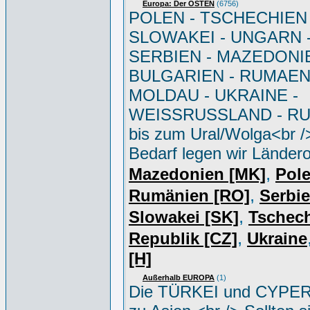
Europa: Der OSTEN
(6756)
POLEN - TSCHECHIEN 
SLOWAKEI - UNGARN 
SERBIEN - MAZEDONIE
BULGARIEN - RUMAEN
MOLDAU - UKRAINE -
WEISSRUSSLAND - R
bis zum Ural/Wolga<br /
Bedarf legen wir Ländero
,
Mazedonien [MK]
Pole
,
Rumänien [RO]
Serbi
,
Slowakei [SK]
Tschec
,
Republik [CZ]
Ukraine
[H]
Außerhalb EUROPA
(1)
Die TÜRKEI und CYPER