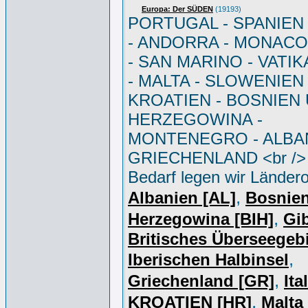
Europa: Der SÜDEN
(19193)
PORTUGAL - SPANIEN - 
- ANDORRA - MONACO 
- SAN MARINO - VATI
- MALTA - SLOWENIEN 
KROATIEN - BOSNIEN
HERZEGOWINA -
MONTENEGRO - ALBAN
GRIECHENLAND <br /> 
Bedarf legen wir Ländero
,
Albanien [AL]
Bosnie
,
Herzegowina [BIH]
Gib
Britisches Überseegebi
,
Iberischen Halbinsel
,
Griechenland [GR]
Ita
,
KROATIEN [HR]
Malta