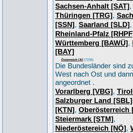
,
Sachsen-Anhalt [SAT]
,
Thüringen [TRG]
Sac
,
,
[SSN]
Saarland [SLD]
Rheinland-Pfalz [RHPF
,
Württemberg [BAWÜ]
[BAY]
Österreich [A]
(7236)
Die Bundesländer sind z
West nach Ost und dan
angeordnet .
,
Vorarlberg [VBG]
Tiro
Salzburger Land [SBL]
,
[KTN]
Oberösterreich
,
Steiermark [STM]
,
Niederöstereich [NÖ]