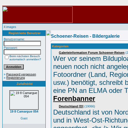
4 images
Registrierte Benutzer
Schoener-Reisen - Bildergalerie
Benutzername:
Kategorien
Passwort:
Galerieinformation Forum Schoener-Reisen
(2
Beim nächsten Besuch
Wer vor seinem Bilduplo
automatisch anmelden?
neuen noch nicht angele
Fotoordner (Land, Region
»
Password vergessen
»
Registrierung
usw.) benötigt, schreibt 
Zufallsbild
eine PN an ELMA oder 
Forenbanner
Deutschland [D]
(19066)
Deutschland ist von Nor
19 8 Camargue 054
und in West-Ost-Richtun
Gast