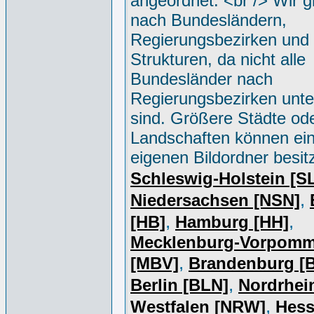
angeordnet. <br /> Wir g
nach Bundesländern,
Regierungsbezirken und 
Strukturen, da nicht alle
Bundesländer nach
Regierungsbezirken unter
sind. Größere Städte od
Landschaften können ei
eigenen Bildordner besit
Schleswig-Holstein [S
,
Niedersachsen [NSN]
,
,
[HB]
Hamburg [HH]
Mecklenburg-Vorpomm
,
[MBV]
Brandenburg [
,
Berlin [BLN]
Nordrhei
,
Westfalen [NRW]
Hess