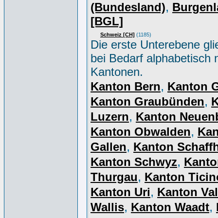
,
(Bundesland)
Burgenl
[BGL]
Schweiz [CH]
(1185)
Die erste Unterebene gli
bei Bedarf alphabetisch 
Kantonen.
,
Kanton Bern
Kanton 
,
Kanton Graubünden
K
,
Luzern
Kanton Neuen
,
Kanton Obwalden
Kan
,
Gallen
Kanton Schaff
,
Kanton Schwyz
Kanto
,
Thurgau
Kanton Ticin
,
Kanton Uri
Kanton Val
,
,
Wallis
Kanton Waadt