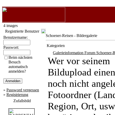
4 images
Registrierte Benutzer
Schoener-Reisen - Bildergalerie
Benutzername:
Kategorien
Passwort:
Galerieinformation Forum Schoener-R
Beim nächsten
Wer vor seinem
Besuch
automatisch
Bildupload eine
anmelden?
noch nicht angel
»
Password vergessen
Fotoordner (Lan
»
Registrierung
Zufallsbild
Region, Ort, usw