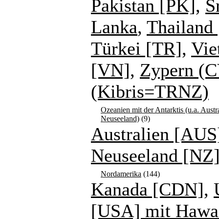
Pakistan [PK]
,
S
Lanka
,
Thailand 
Türkei [TR]
,
Vie
[VN]
,
Zypern (C
(Kibris=TRNZ)
Ozeanien mit der Antarktis (u.a. Austr
Neuseeland)
(9)
Australien [AUS
Neuseeland [NZ
Nordamerika
(144)
Kanada [CDN]
,
[USA] mit Hawa