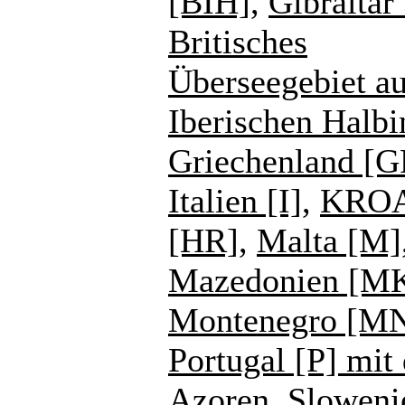
[BIH]
,
Gibraltar
Britisches
Überseegebiet au
Iberischen Halbi
Griechenland [G
Italien [I]
,
KROA
[HR]
,
Malta [M]
Mazedonien [M
Montenegro [M
Portugal [P] mit
Azoren
,
Sloweni