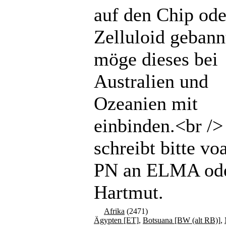
auf den Chip ode
Zelluloid gebannt
möge dieses bei
Australien und
Ozeanien mit
einbinden.<br /
schreibt bitte vo
PN an ELMA od
Hartmut.
Afrika
(2471)
Ägypten [ET]
,
Botsuana [BW (alt RB)]
,