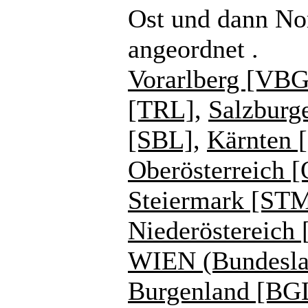
Ost und dann No
angeordnet .
Vorarlberg [VBG
[TRL]
,
Salzburg
[SBL]
,
Kärnten 
Oberösterreich 
Steiermark [ST
Niederöstereich
WIEN (Bundesla
Burgenland [BG