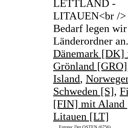
LETTLAND -
LITAUEN<br /> 
Bedarf legen wir
Länderordner an
Dänemark [DK] 
Grönland [GRO]
Island
,
Norwege
Schweden [S]
,
F
[FIN] mit Aland
Litauen [LT]
Europa: Der OSTEN
(6756)