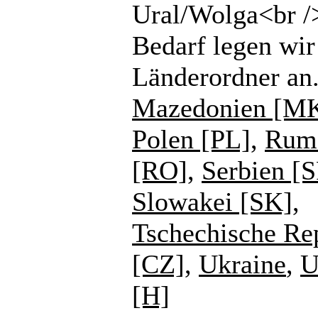
Ural/Wolga<br /
Bedarf legen wir
Länderordner an
Mazedonien [M
Polen [PL]
,
Rum
[RO]
,
Serbien [
Slowakei [SK]
,
Tschechische Re
[CZ]
,
Ukraine
,
U
[H]