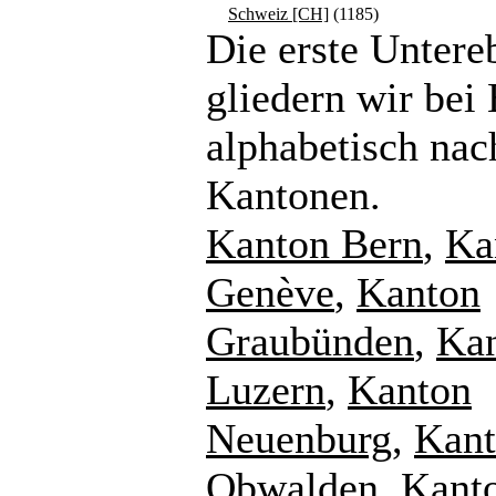
Schweiz [CH]
(1185)
Die erste Untere
gliedern wir bei
alphabetisch nac
Kantonen.
Kanton Bern
,
Ka
Genève
,
Kanton
Graubünden
,
Ka
Luzern
,
Kanton
Neuenburg
,
Kan
Obwalden
,
Kant