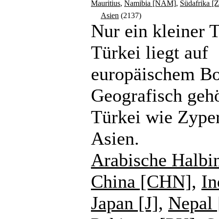
Mauritius
,
Namibia [NAM]
,
Südafrika [
Asien
(2137)
Nur ein kleiner T
Türkei liegt auf
europäischem B
Geografisch gehö
Türkei wie Zype
Asien.
Arabische Halbi
China [CHN]
,
In
Japan [J]
,
Nepal