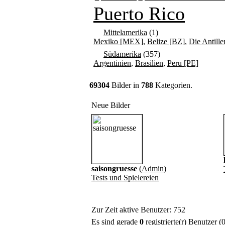
Puerto Rico
Mittelamerika
(1)
Mexiko [MEX]
,
Belize [BZ]
,
Die Antille
Südamerika
(357)
Argentinien
,
Brasilien
,
Peru [PE]
69304
Bilder in
788
Kategorien.
Neue Bilder
saisongruesse
(
Admin
)
Tests und Spielereien
Zur Zeit aktive Benutzer: 752
Es sind gerade
0
registrierte(r) Benutzer 