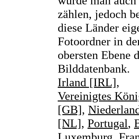
würde man auch
zählen, jedoch b
diese Länder eig
Fotoordner in de
obersten Ebene d
Bilddatenbank.
Irland [IRL]
,
Vereinigtes Köni
[GB]
,
Niederlan
[NL]
,
Portugal
,
Luxemburg
,
Fra