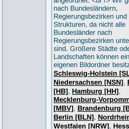
angeordnet. <br /> Wir g
nach Bundesländern,
Regierungsbezirken und 
Strukturen, da nicht alle
Bundesländer nach
Regierungsbezirken unter
sind. Größere Städte od
Landschaften können ei
eigenen Bildordner besit
Schleswig-Holstein [S
,
Niedersachsen [NSN]
,
,
[HB]
Hamburg [HH]
Mecklenburg-Vorpomm
,
[MBV]
Brandenburg [
,
Berlin [BLN]
Nordrhei
,
Westfalen [NRW]
Hess