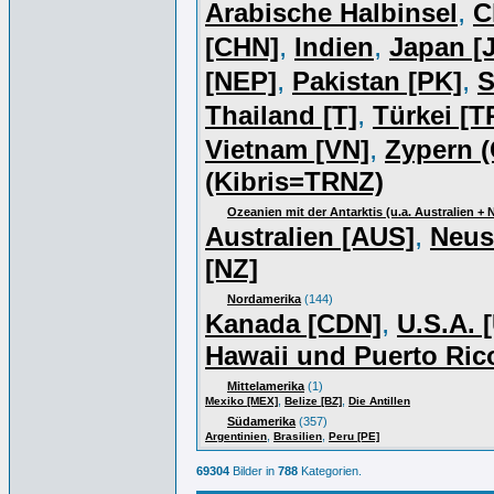
,
Arabische Halbinsel
C
,
,
[CHN]
Indien
Japan [J
,
,
[NEP]
Pakistan [PK]
S
,
Thailand [T]
Türkei [T
,
Vietnam [VN]
Zypern (
(Kibris=TRNZ)
Ozeanien mit der Antarktis (u.a. Australien +
,
Australien [AUS]
Neus
[NZ]
Nordamerika
(144)
,
Kanada [CDN]
U.S.A. 
Hawaii und Puerto Ric
Mittelamerika
(1)
,
,
Mexiko [MEX]
Belize [BZ]
Die Antillen
Südamerika
(357)
,
,
Argentinien
Brasilien
Peru [PE]
69304
Bilder in
788
Kategorien.