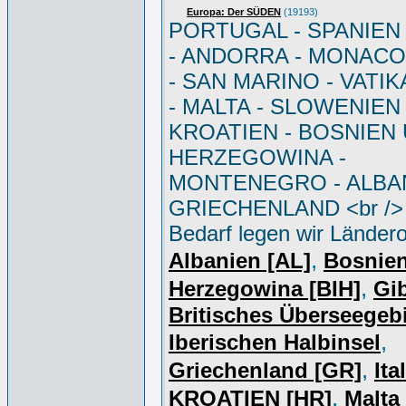
Europa: Der SÜDEN
(19193)
PORTUGAL - SPANIEN - 
- ANDORRA - MONACO 
- SAN MARINO - VATI
- MALTA - SLOWENIEN 
KROATIEN - BOSNIEN
HERZEGOWINA -
MONTENEGRO - ALBAN
GRIECHENLAND <br /> 
Bedarf legen wir Ländero
,
Albanien [AL]
Bosnie
,
Herzegowina [BIH]
Gib
Britisches Überseegebi
,
Iberischen Halbinsel
,
Griechenland [GR]
Ita
,
KROATIEN [HR]
Malta