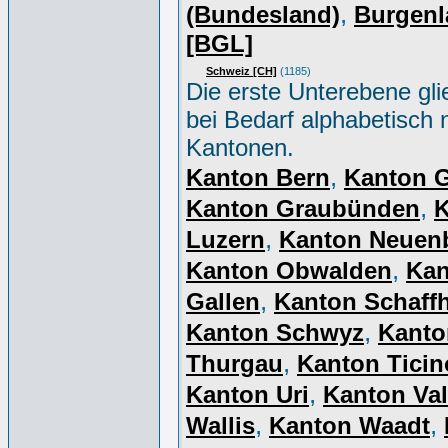
,
(Bundesland)
Burgenl
[BGL]
Schweiz [CH]
(1185)
Die erste Unterebene gli
bei Bedarf alphabetisch 
Kantonen.
,
Kanton Bern
Kanton 
,
Kanton Graubünden
K
,
Luzern
Kanton Neuen
,
Kanton Obwalden
Kan
,
Gallen
Kanton Schaff
,
Kanton Schwyz
Kanto
,
Thurgau
Kanton Ticin
,
Kanton Uri
Kanton Val
,
,
Wallis
Kanton Waadt