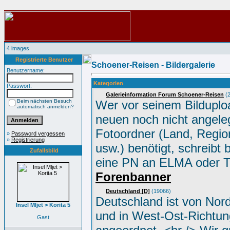
4 images
Registrierte Benutzer
Schoener-Reisen - Bildergalerie
Benutzername:
Kategorien
Passwort:
Galerieinformation Forum Schoener-Reisen
(2
Beim nächsten Besuch
Wer vor seinem Bilduplo
automatisch anmelden?
neuen noch nicht angele
Fotoordner (Land, Region
»
Password vergessen
»
Registrierung
usw.) benötigt, schreibt 
Zufallsbild
eine PN an ELMA oder 
Forenbanner
Deutschland [D]
(19066)
Deutschland ist von Nor
Insel Mljet > Korita 5
und in West-Ost-Richtun
Gast