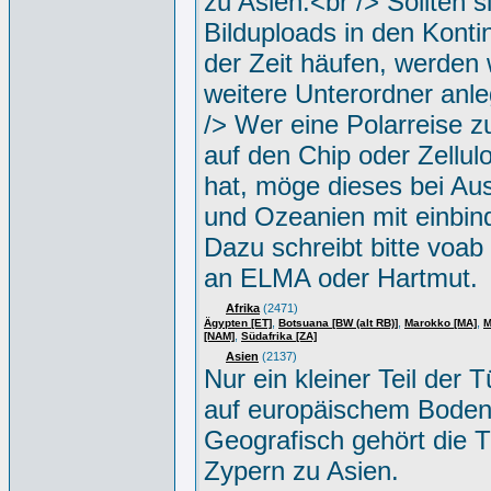
zu Asien.<br /> Sollten s
Bilduploads in den Konti
der Zeit häufen, werden w
weitere Unterordner anle
/> Wer eine Polarreise zu
auf den Chip oder Zellul
hat, möge dieses bei Aus
und Ozeanien mit einbin
Dazu schreibt bitte voab
an ELMA oder Hartmut.
Afrika
(2471)
,
,
,
Ägypten [ET]
Botsuana [BW (alt RB)]
Marokko [MA]
M
,
[NAM]
Südafrika [ZA]
Asien
(2137)
Nur ein kleiner Teil der Tü
auf europäischem Boden
Geografisch gehört die T
Zypern zu Asien.