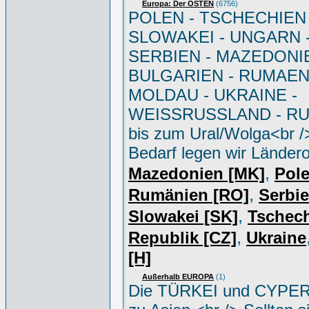
Europa: Der OSTEN
(6756)
POLEN - TSCHECHIEN 
SLOWAKEI - UNGARN 
SERBIEN - MAZEDONIE
BULGARIEN - RUMAEN
MOLDAU - UKRAINE -
WEISSRUSSLAND - R
bis zum Ural/Wolga<br /
Bedarf legen wir Ländero
,
Mazedonien [MK]
Pole
,
Rumänien [RO]
Serbi
,
Slowakei [SK]
Tschec
,
Republik [CZ]
Ukraine
[H]
Außerhalb EUROPA
(1)
Die TÜRKEI und CYPER