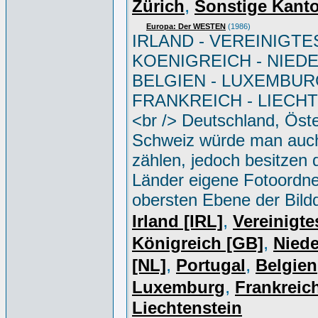
,
Zürich
Sonstige Kant
Europa: Der WESTEN
(1986)
IRLAND - VEREINIGTE
KOENIGREICH - NIED
BELGIEN - LUXEMBUR
FRANKREICH - LIECH
<br /> Deutschland, Öste
Schweiz würde man auc
zählen, jedoch besitzen 
Länder eigene Fotoordne
obersten Ebene der Bild
,
Irland [IRL]
Vereinigte
,
Königreich [GB]
Niede
,
,
[NL]
Portugal
Belgien
,
Luxemburg
Frankreich
Liechtenstein