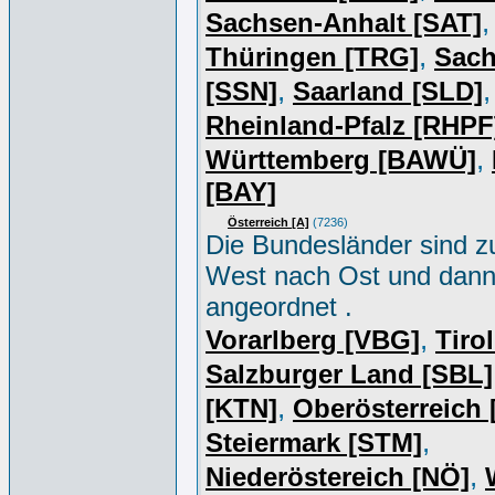
,
Sachsen-Anhalt [SAT]
,
Thüringen [TRG]
Sac
,
,
[SSN]
Saarland [SLD]
Rheinland-Pfalz [RHPF
,
Württemberg [BAWÜ]
[BAY]
Österreich [A]
(7236)
Die Bundesländer sind z
West nach Ost und dan
angeordnet .
,
Vorarlberg [VBG]
Tiro
Salzburger Land [SBL]
,
[KTN]
Oberösterreich
,
Steiermark [STM]
,
Niederöstereich [NÖ]