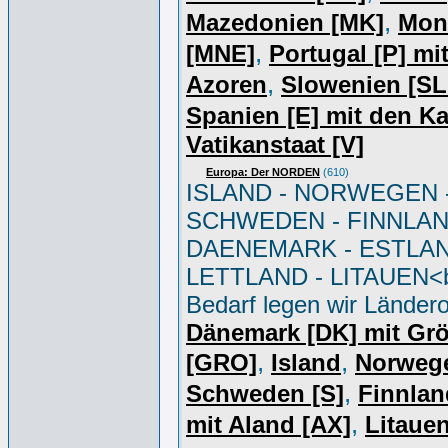
,
Mazedonien [MK]
Mon
,
[MNE]
Portugal [P] mi
,
Azoren
Slowenien [S
Spanien [E] mit den K
Vatikanstaat [V]
Europa: Der NORDEN
(610)
ISLAND - NORWEGEN 
SCHWEDEN - FINNLAN
DAENEMARK - ESTLAN
LETTLAND - LITAUEN<br
Bedarf legen wir Ländero
Dänemark [DK] mit Gr
,
,
[GRO]
Island
Norweg
,
Schweden [S]
Finnlan
,
mit Aland [AX]
Litauen