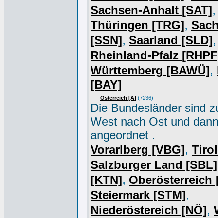
,
Sachsen-Anhalt [SAT]
,
Thüringen [TRG]
Sac
,
,
[SSN]
Saarland [SLD]
Rheinland-Pfalz [RHPF
,
Württemberg [BAWÜ]
[BAY]
Österreich [A]
(7236)
Die Bundesländer sind z
West nach Ost und dan
angeordnet .
,
Vorarlberg [VBG]
Tiro
Salzburger Land [SBL]
,
[KTN]
Oberösterreich
,
Steiermark [STM]
,
Niederöstereich [NÖ]