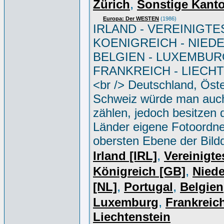
,
Zürich
Sonstige Kant
Europa: Der WESTEN
(1986)
IRLAND - VEREINIGTE
KOENIGREICH - NIED
BELGIEN - LUXEMBUR
FRANKREICH - LIECH
<br /> Deutschland, Öste
Schweiz würde man auc
zählen, jedoch besitzen 
Länder eigene Fotoordne
obersten Ebene der Bild
,
Irland [IRL]
Vereinigte
,
Königreich [GB]
Niede
,
,
[NL]
Portugal
Belgien
,
Luxemburg
Frankreich
Liechtenstein