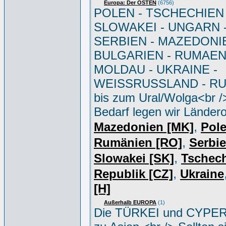
Europa: Der OSTEN
(6756)
POLEN - TSCHECHIEN 
SLOWAKEI - UNGARN 
SERBIEN - MAZEDONIE
BULGARIEN - RUMAEN
MOLDAU - UKRAINE -
WEISSRUSSLAND - R
bis zum Ural/Wolga<br /
Bedarf legen wir Ländero
,
Mazedonien [MK]
Pole
,
Rumänien [RO]
Serbi
,
Slowakei [SK]
Tschec
,
Republik [CZ]
Ukraine
[H]
Außerhalb EUROPA
(1)
Die TÜRKEI und CYPER