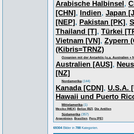
,
Arabische Halbinsel
C
,
,
[CHN]
Indien
Japan [J
,
,
[NEP]
Pakistan [PK]
S
,
Thailand [T]
Türkei [T
,
Vietnam [VN]
Zypern (
(Kibris=TRNZ)
Ozeanien mit der Antarktis (u.a. Australien +
,
Australien [AUS]
Neus
[NZ]
Nordamerika
(144)
,
Kanada [CDN]
U.S.A. 
Hawaii und Puerto Ric
Mittelamerika
(1)
,
,
Mexiko [MEX]
Belize [BZ]
Die Antillen
Südamerika
(357)
,
,
Argentinien
Brasilien
Peru [PE]
69304
Bilder in
788
Kategorien.