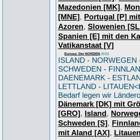
,
Mazedonien [MK]
Mon
,
[MNE]
Portugal [P] mi
,
Azoren
Slowenien [S
Spanien [E] mit den K
Vatikanstaat [V]
Europa: Der NORDEN
(610)
ISLAND - NORWEGEN 
SCHWEDEN - FINNLAN
DAENEMARK - ESTLAN
LETTLAND - LITAUEN<br
Bedarf legen wir Ländero
Dänemark [DK] mit Gr
,
,
[GRO]
Island
Norweg
,
Schweden [S]
Finnlan
,
mit Aland [AX]
Litauen