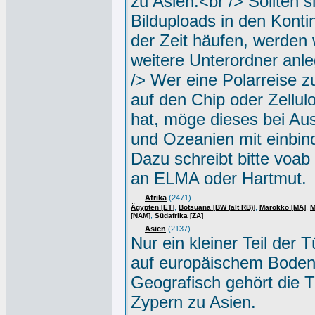
zu Asien.<br /> Sollten s
Bilduploads in den Konti
der Zeit häufen, werden w
weitere Unterordner anle
/> Wer eine Polarreise zu
auf den Chip oder Zellul
hat, möge dieses bei Aus
und Ozeanien mit einbin
Dazu schreibt bitte voab
an ELMA oder Hartmut.
Afrika
(2471)
,
,
,
Ägypten [ET]
Botsuana [BW (alt RB)]
Marokko [MA]
M
,
[NAM]
Südafrika [ZA]
Asien
(2137)
Nur ein kleiner Teil der Tü
auf europäischem Boden
Geografisch gehört die T
Zypern zu Asien.