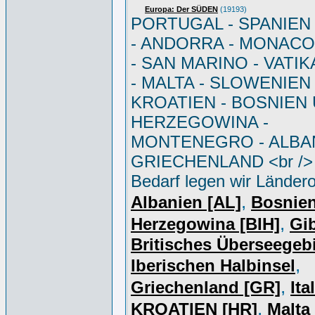
Europa: Der SÜDEN
(19193)
PORTUGAL - SPANIEN - 
- ANDORRA - MONACO 
- SAN MARINO - VATI
- MALTA - SLOWENIEN 
KROATIEN - BOSNIEN
HERZEGOWINA -
MONTENEGRO - ALBAN
GRIECHENLAND <br /> 
Bedarf legen wir Ländero
,
Albanien [AL]
Bosnie
,
Herzegowina [BIH]
Gib
Britisches Überseegebi
,
Iberischen Halbinsel
,
Griechenland [GR]
Ita
,
KROATIEN [HR]
Malta