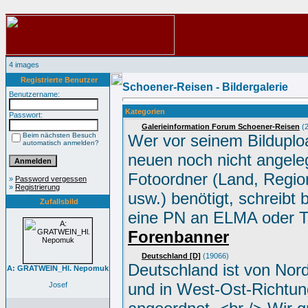
4 images
Registrierte Benutzer
Schoener-Reisen - Bildergalerie
Benutzername:
Kategorien
Passwort:
Galerieinformation Forum Schoener-Reisen
(2
Beim nächsten Besuch
Wer vor seinem Bilduplo
automatisch anmelden?
neuen noch nicht angele
Fotoordner (Land, Region
»
Password vergessen
»
Registrierung
usw.) benötigt, schreibt 
Zufallsbild
eine PN an ELMA oder 
Forenbanner
Deutschland [D]
(19066)
Deutschland ist von Nor
A: GRATWEIN_Hl. Nepomuk
und in West-Ost-Richtun
Josef