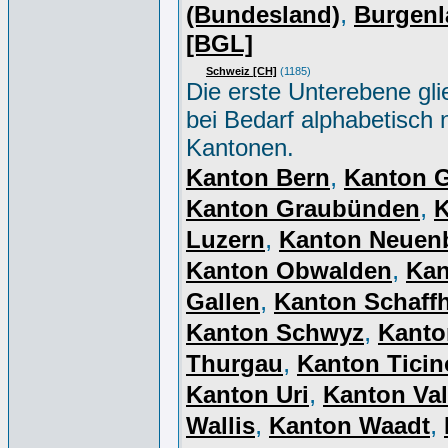
,
(Bundesland)
Burgenl
[BGL]
Schweiz [CH]
(1185)
Die erste Unterebene gli
bei Bedarf alphabetisch 
Kantonen.
,
Kanton Bern
Kanton 
,
Kanton Graubünden
K
,
Luzern
Kanton Neuen
,
Kanton Obwalden
Kan
,
Gallen
Kanton Schaff
,
Kanton Schwyz
Kanto
,
Thurgau
Kanton Ticin
,
Kanton Uri
Kanton Val
,
,
Wallis
Kanton Waadt