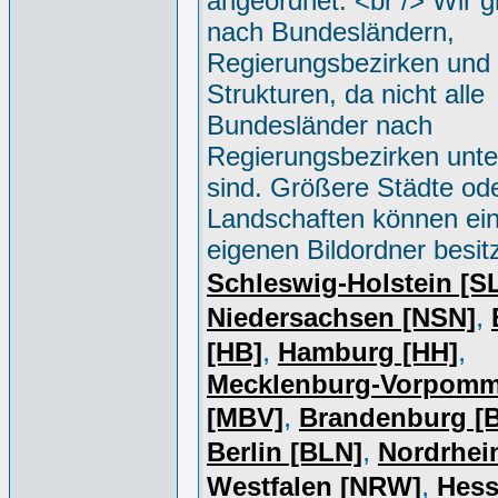
angeordnet. <br /> Wir g
nach Bundesländern,
Regierungsbezirken und 
Strukturen, da nicht alle
Bundesländer nach
Regierungsbezirken unter
sind. Größere Städte od
Landschaften können ei
eigenen Bildordner besit
Schleswig-Holstein [S
,
Niedersachsen [NSN]
,
,
[HB]
Hamburg [HH]
Mecklenburg-Vorpomm
,
[MBV]
Brandenburg [
,
Berlin [BLN]
Nordrhei
,
Westfalen [NRW]
Hess