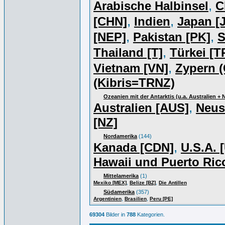
,
Arabische Halbinsel
C
,
,
[CHN]
Indien
Japan [J
,
,
[NEP]
Pakistan [PK]
S
,
Thailand [T]
Türkei [T
,
Vietnam [VN]
Zypern (
(Kibris=TRNZ)
Ozeanien mit der Antarktis (u.a. Australien +
,
Australien [AUS]
Neus
[NZ]
Nordamerika
(144)
,
Kanada [CDN]
U.S.A. 
Hawaii und Puerto Ric
Mittelamerika
(1)
,
,
Mexiko [MEX]
Belize [BZ]
Die Antillen
Südamerika
(357)
,
,
Argentinien
Brasilien
Peru [PE]
69304
Bilder in
788
Kategorien.