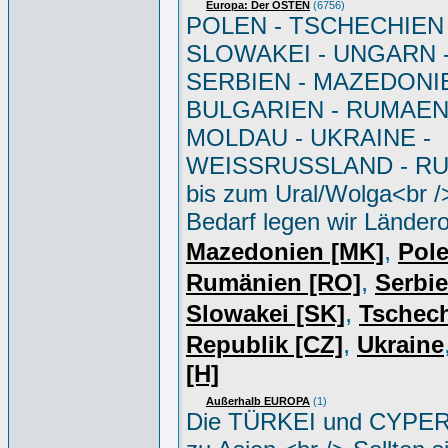
Europa: Der OSTEN
(6756)
POLEN - TSCHECHIEN 
SLOWAKEI - UNGARN 
SERBIEN - MAZEDONIE
BULGARIEN - RUMAEN
MOLDAU - UKRAINE -
WEISSRUSSLAND - R
bis zum Ural/Wolga<br /
Bedarf legen wir Ländero
,
Mazedonien [MK]
Pole
,
Rumänien [RO]
Serbi
,
Slowakei [SK]
Tschec
,
Republik [CZ]
Ukraine
[H]
Außerhalb EUROPA
(1)
Die TÜRKEI und CYPER