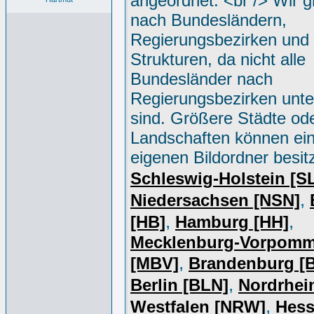
angeordnet. <br /> Wir g
nach Bundesländern,
Regierungsbezirken und 
Strukturen, da nicht alle
Bundesländer nach
Regierungsbezirken unter
sind. Größere Städte od
Landschaften können ei
eigenen Bildordner besit
Schleswig-Holstein [S
,
Niedersachsen [NSN]
,
,
[HB]
Hamburg [HH]
Mecklenburg-Vorpomm
,
[MBV]
Brandenburg [
,
Berlin [BLN]
Nordrhei
,
Westfalen [NRW]
Hess