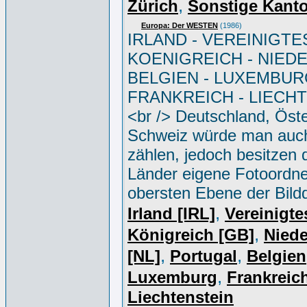
,
Zürich
Sonstige Kant
Europa: Der WESTEN
(1986)
IRLAND - VEREINIGTE
KOENIGREICH - NIED
BELGIEN - LUXEMBUR
FRANKREICH - LIECH
<br /> Deutschland, Öste
Schweiz würde man auc
zählen, jedoch besitzen 
Länder eigene Fotoordne
obersten Ebene der Bild
,
Irland [IRL]
Vereinigte
,
Königreich [GB]
Niede
,
,
[NL]
Portugal
Belgien
,
Luxemburg
Frankreich
Liechtenstein