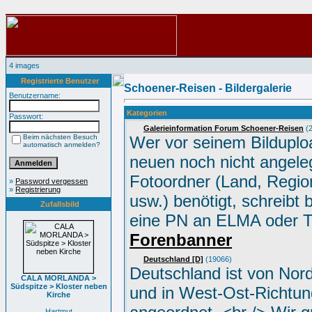
4 images
Registrierte Benutzer
Schoener-Reisen - Bildergalerie
Benutzername:
Kategorien
Passwort:
Galerieinformation Forum Schoener-Reisen
(2
Beim nächsten Besuch
Wer vor seinem Bilduplo
automatisch anmelden?
neuen noch nicht angele
Fotoordner (Land, Region
»
Password vergessen
»
Registrierung
usw.) benötigt, schreibt 
Zufallsbild
eine PN an ELMA oder 
Forenbanner
Deutschland [D]
(19066)
Deutschland ist von Nor
CALA MORLANDA >
Südspitze > Kloster neben
und in West-Ost-Richtun
Kirche
Hartmut