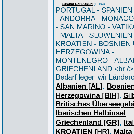
Europa: Der SÜDEN
(19193)
PORTUGAL - SPANIEN - 
- ANDORRA - MONACO 
- SAN MARINO - VATI
- MALTA - SLOWENIEN 
KROATIEN - BOSNIEN
HERZEGOWINA -
MONTENEGRO - ALBAN
GRIECHENLAND <br /> 
Bedarf legen wir Ländero
,
Albanien [AL]
Bosnie
,
Herzegowina [BIH]
Gib
Britisches Überseegebi
,
Iberischen Halbinsel
,
Griechenland [GR]
Ita
,
KROATIEN [HR]
Malta