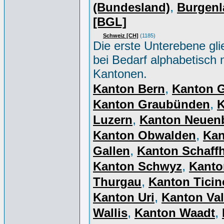
,
(Bundesland)
Burgenl
[BGL]
Schweiz [CH]
(1185)
Die erste Unterebene gli
bei Bedarf alphabetisch 
Kantonen.
,
Kanton Bern
Kanton 
,
Kanton Graubünden
K
,
Luzern
Kanton Neuen
,
Kanton Obwalden
Kan
,
Gallen
Kanton Schaff
,
Kanton Schwyz
Kanto
,
Thurgau
Kanton Ticin
,
Kanton Uri
Kanton Val
,
,
Wallis
Kanton Waadt