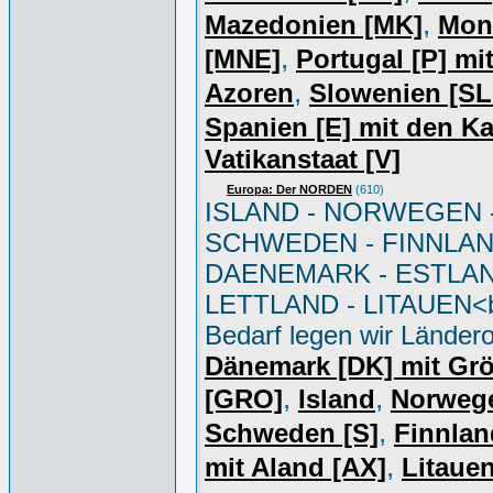
,
Mazedonien [MK]
Mon
,
[MNE]
Portugal [P] mi
,
Azoren
Slowenien [S
Spanien [E] mit den K
Vatikanstaat [V]
Europa: Der NORDEN
(610)
ISLAND - NORWEGEN 
SCHWEDEN - FINNLAN
DAENEMARK - ESTLAN
LETTLAND - LITAUEN<br
Bedarf legen wir Ländero
Dänemark [DK] mit Gr
,
,
[GRO]
Island
Norweg
,
Schweden [S]
Finnlan
,
mit Aland [AX]
Litauen