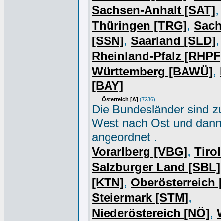
,
Sachsen-Anhalt [SAT]
,
Thüringen [TRG]
Sac
,
,
[SSN]
Saarland [SLD]
Rheinland-Pfalz [RHPF
,
Württemberg [BAWÜ]
[BAY]
Österreich [A]
(7236)
Die Bundesländer sind z
West nach Ost und dan
angeordnet .
,
Vorarlberg [VBG]
Tiro
Salzburger Land [SBL]
,
[KTN]
Oberösterreich
,
Steiermark [STM]
,
Niederöstereich [NÖ]