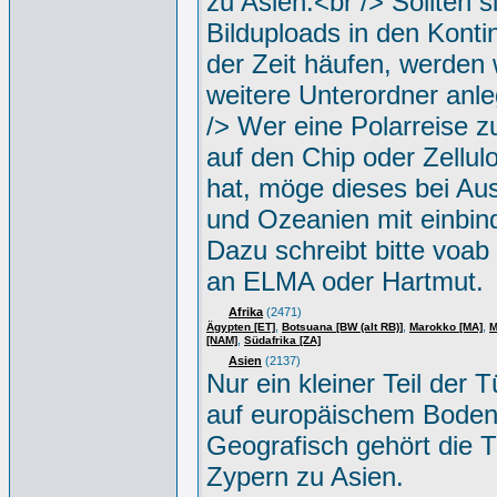
zu Asien.<br /> Sollten s
Bilduploads in den Konti
der Zeit häufen, werden w
weitere Unterordner anle
/> Wer eine Polarreise zu
auf den Chip oder Zellul
hat, möge dieses bei Aus
und Ozeanien mit einbin
Dazu schreibt bitte voab
an ELMA oder Hartmut.
Afrika
(2471)
,
,
,
Ägypten [ET]
Botsuana [BW (alt RB)]
Marokko [MA]
M
,
[NAM]
Südafrika [ZA]
Asien
(2137)
Nur ein kleiner Teil der Tü
auf europäischem Boden
Geografisch gehört die T
Zypern zu Asien.