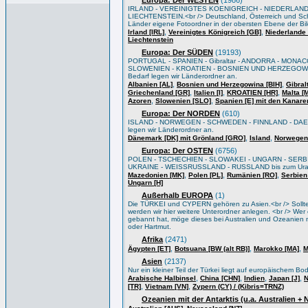
Europa: Der WESTEN
(1986)
IRLAND - VEREINIGTES KOENIGREICH - NIEDERLAND
LIECHTENSTEIN.<br /> Deutschland, Österreich und Sch
Länder eigene Fotoordner in der obersten Ebene der Bi
,
,
Irland [IRL]
Vereinigtes Königreich [GB]
Niederlande 
Liechtenstein
Europa: Der SÜDEN
(19193)
PORTUGAL - SPANIEN - Gibraltar - ANDORRA - MONACO
SLOWENIEN - KROATIEN - BOSNIEN UND HERZEGOWIN
Bedarf legen wir Länderordner an.
,
,
Albanien [AL]
Bosnien und Herzegowina [BIH]
Gibral
,
,
,
Griechenland [GR]
Italien [I]
KROATIEN [HR]
Malta [
,
,
Azoren
Slowenien [SLO]
Spanien [E] mit den Kanare
Europa: Der NORDEN
(610)
ISLAND - NORWEGEN - SCHWEDEN - FINNLAND - DAEN
legen wir Länderordner an.
,
,
Dänemark [DK] mit Grönland [GRO]
Island
Norwegen
Europa: Der OSTEN
(6756)
POLEN - TSCHECHIEN - SLOWAKEI - UNGARN - SERB
UKRAINE - WEISSRUSSLAND - RUSSLAND bis zum Ural/Wo
,
,
,
Mazedonien [MK]
Polen [PL]
Rumänien [RO]
Serbien
Ungarn [H]
Außerhalb EUROPA
(1)
Die TÜRKEI und CYPERN gehören zu Asien.<br /> Sollten 
werden wir hier weitere Unterordner anlegen. <br /> Wer e
gebannt hat, möge dieses bei Australien und Ozeanien m
oder Hartmut.
Afrika
(2471)
,
,
,
Ägypten [ET]
Botsuana [BW (alt RB)]
Marokko [MA]
M
Asien
(2137)
Nur ein kleiner Teil der Türkei liegt auf europäischem B
,
,
,
,
Arabische Halbinsel
China [CHN]
Indien
Japan [J]
N
,
,
[TR]
Vietnam [VN]
Zypern (CY) / (Kibris=TRNZ)
Ozeanien mit der Antarktis (u.a. Australien +