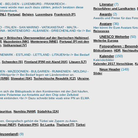
E - BELGIEN - LUXEMBURG - FRANKREICH -
Literatur
(7)
weiz würde man auch dazu zählen, jedoch besitzen diese
,
Reiseführer und Landkarten
lddatenbank.
,
,
,
,
,
Awards
(2)
[NL]
Portugal
Belgien
Luxemburg
Frankreich [F]
Awards und Preise für das Foto
Avatare
(36)
 - ITALIEN - SAN MARINO - VATIKANSTAAT - MALTA -
Hier könnt Ihr Eure Avatars für
A - MONTENEGRO - ALBANIEN - GRIECHENLAND <br /> Bei
Reiseavas
UNESCO Welterbe
(50)
,
tar > Britisches Überseegebiet auf der Iberischen Halbinsel
Welterbe Europa
,
,
,
M]
Mazedonien [MK]
Montenegro [MNE]
Portugal [P] mit den
,
n
Vatikanstaat [V]
Fotografieren : Besond
,
,
Bildcollagen
HDR
Nachtauf
EMARK - ESTLAND - LETTLAND - LITAUEN<br /> Bei Bedarf
Kalender
(150)
Kalenderbilder
,
,
,
Schweden [S]
Finnland [FIN] mit Aland [AX]
Litauen [LT]
,
Kalender 2017 Vorschläge
K
Neue Header
(149)
IEN - MAZEDONIEN - BULGARIEN - RUMAENIEN - MOLDAU -
Slider
lga<br /> Bei Bedarf legen wir Länderordner an.
,
,
,
,
 [SRB]
Slowakei [SK]
Tschechische Republik [CZ]
Ukraine
sich die Bilduploads in den Kontinenten mit der Zeit häufen,
ine Polarreise zur Antarktis auf den Chip oder Zelluloid
it einbinden.<br /> Dazu schreibt bitte voab eine PN an ELMA
,
,
auritius
Namibia [NAM]
Südafrika [ZA]
oden. Geografisch gehört die Türkei wie Zypern zu Asien.
,
,
,
,
epal [NEP]
Pakistan [PK]
Sri Lanka
Thailand [T]
Türkei
 Neuseeland)
(9)