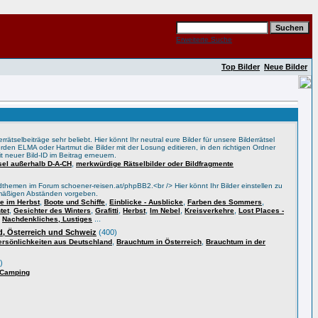
Erweiterte Suche
Top Bilder
Neue Bilder
rätselbeiträge sehr beliebt. Hier könnt Ihr neutral eure Bilder für unsere Bilderrätsel
rden ELMA oder Hartmut die Bilder mit der Losung editieren, in den richtigen Ordner
t neuer Bild-ID im Beitrag erneuern.
,
tsel außerhalb D-A-CH
merkwürdige Rätselbilder oder Bildfragmente
themen im Forum schoener-reisen.at/phpBB2.<br /> Hier könnt Ihr Bilder einstellen zu
lmäßigen Abständen vorgeben.
,
,
,
,
 im Herbst
Boote und Schiffe
Einblicke - Ausblicke
Farben des Sommers
,
,
,
,
,
,
tet
Gesichter des Winters
Grafitti
Herbst
Im Nebel
Kreisverkehre
Lost Places -
,
...
Nachdenkliches, Lustiges
, Österreich und Schweiz
(400)
,
,
ersönlichkeiten aus Deutschland
Brauchtum in Österreich
Brauchtum in der
)
 Camping