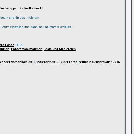
,
Büchertipps
Bücherflohmarkt
forum und für das Infoforum
s Forum einstellen und dann ins Forumprofil verlinken.
ere Fotos
(112)
,
,
nahmen
Panoramaaufnahmen
Tests und Spielereien
,
,
alender Vorschläge 2016
Kalender 2016 Bilder Fertig
fertige Kalenderblätter 2016