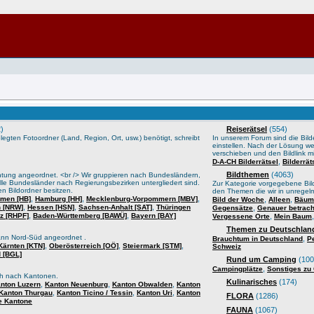
)
Reiserätsel
(554)
gten Fotoordner (Land, Region, Ort, usw.) benötigt, schreibt
In unserem Forum sind die Bilder
einstellen. Nach der Lösung we
verschieben und den Bildlink mi
,
D-A-CH Bilderrätsel
Bilderrä
Bildthemen
(4063)
htung angeordnet. <br /> Wir gruppieren nach Bundesländern,
lle Bundesländer nach Regierungsbezirken untergliedert sind.
Zur Kategorie vorgegebene Bild
n Bildordner besitzen.
den Themen die wir in unrege
,
,
,
men [HB]
Hamburg [HH]
Mecklenburg-Vorpommern [MBV]
,
,
Bild der Woche
Alleen
Bäume
,
,
,
n [NRW]
Hessen [HSN]
Sachsen-Anhalt [SAT]
Thüringen
,
Gegensätze
Genauer betrach
,
,
lz [RHPF]
Baden-Württemberg [BAWÜ]
Bayern [BAY]
,
Vergessene Orte
Mein Baum
Themen zu Deutschland
ann Nord-Süd angeordnet .
,
Brauchtum in Deutschland
P
,
,
,
Kärnten [KTN]
Oberösterreich [OÖ]
Steiermark [STM]
Schweiz
 [BGL]
Rund um Camping
(100
,
Campingplätze
Sonstiges zu
sch nach Kantonen.
Kulinarisches
(174)
,
,
,
nton Luzern
Kanton Neuenburg
Kanton Obwalden
Kanton
,
,
,
Kanton Thurgau
Kanton Ticino / Tessin
Kanton Uri
Kanton
FLORA
(1286)
e Kantone
FAUNA
(1067)