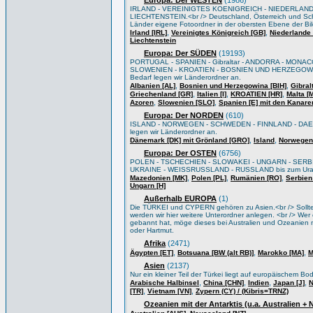
Europa: Der WESTEN
(1986)
IRLAND - VEREINIGTES KOENIGREICH - NIEDERLAND
LIECHTENSTEIN.<br /> Deutschland, Österreich und Sch
Länder eigene Fotoordner in der obersten Ebene der Bi
,
,
Irland [IRL]
Vereinigtes Königreich [GB]
Niederlande 
Liechtenstein
Europa: Der SÜDEN
(19193)
PORTUGAL - SPANIEN - Gibraltar - ANDORRA - MONACO
SLOWENIEN - KROATIEN - BOSNIEN UND HERZEGOWIN
Bedarf legen wir Länderordner an.
,
,
Albanien [AL]
Bosnien und Herzegowina [BIH]
Gibral
,
,
,
Griechenland [GR]
Italien [I]
KROATIEN [HR]
Malta [
,
,
Azoren
Slowenien [SLO]
Spanien [E] mit den Kanare
Europa: Der NORDEN
(610)
ISLAND - NORWEGEN - SCHWEDEN - FINNLAND - DAEN
legen wir Länderordner an.
,
,
Dänemark [DK] mit Grönland [GRO]
Island
Norwegen
Europa: Der OSTEN
(6756)
POLEN - TSCHECHIEN - SLOWAKEI - UNGARN - SERB
UKRAINE - WEISSRUSSLAND - RUSSLAND bis zum Ural/Wo
,
,
,
Mazedonien [MK]
Polen [PL]
Rumänien [RO]
Serbien
Ungarn [H]
Außerhalb EUROPA
(1)
Die TÜRKEI und CYPERN gehören zu Asien.<br /> Sollten 
werden wir hier weitere Unterordner anlegen. <br /> Wer e
gebannt hat, möge dieses bei Australien und Ozeanien m
oder Hartmut.
Afrika
(2471)
,
,
,
Ägypten [ET]
Botsuana [BW (alt RB)]
Marokko [MA]
M
Asien
(2137)
Nur ein kleiner Teil der Türkei liegt auf europäischem B
,
,
,
,
Arabische Halbinsel
China [CHN]
Indien
Japan [J]
N
,
,
[TR]
Vietnam [VN]
Zypern (CY) / (Kibris=TRNZ)
Ozeanien mit der Antarktis (u.a. Australien +