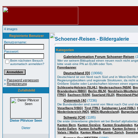
4 images
Registrierte Benutzer
Schoener-Reisen - Bildergalerie
Benutzername:
Kategorien
Passwort:
Galerieinformation Forum Schoener-Reisen
(2
Beim nächsten Besuch
Wer vor seinem Bildupload einen neuen noch nicht angele
automatisch anmelden?
bitte voab eine PN an ELMA oder Tom.
Forenbanner
Deutschland [D]
(19066)
Deutschland ist von Nord nach Süd und in West-Ost-Ric
»
Password vergessen
Regierungsbezirken und regionale Strukturen, da nicht a
»
Registrierung
Größere Städte oder Landschaften können einen eigene
,
,
Schleswig-Holstein [SLHL]
Niedersachsen [NSN]
Bre
Zufallsbild
,
,
Brandenburg [BBG]
Berlin [BLN]
Nordrhein-Westfale
,
,
,
[TRG]
Sachsen [SSN]
Saarland [SLD]
Rheinland-Pfa
Österreich [A]
(7236)
Die Bundesländer sind zuerst von West nach Ost und d
,
,
,
Vorarlberg [VBG]
Tirol [TRL]
Salzburger Land [SBL]
,
,
Niederöstereich [NÖ]
WIEN (Bundesland)
Burgenland
Schweiz [CH]
(1185)
Dieter Plitvicer Seen
Die erste Unterebene gliedern wir bei Bedarf alphabeti
,
,
,
Kanton Bern
Kanton Genève
Kanton Graubünden
Ka
Dieter
,
,
,
Sankt Gallen
Kanton Schaffhausen
Kanton Schwyz
,
,
,
Valais / Wallis
Kanton Waadt
Kanton Zürich
Sonstig