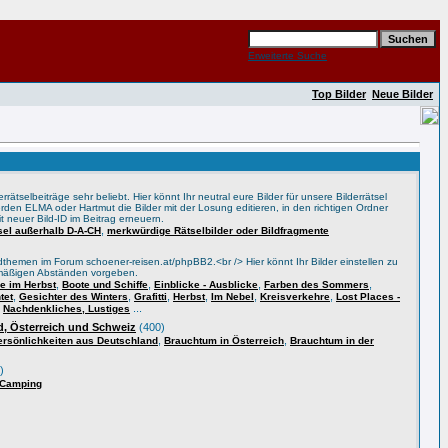
Erweiterte Suche
Top Bilder
Neue Bilder
rätselbeiträge sehr beliebt. Hier könnt Ihr neutral eure Bilder für unsere Bilderrätsel
rden ELMA oder Hartmut die Bilder mit der Losung editieren, in den richtigen Ordner
t neuer Bild-ID im Beitrag erneuern.
,
tsel außerhalb D-A-CH
merkwürdige Rätselbilder oder Bildfragmente
themen im Forum schoener-reisen.at/phpBB2.<br /> Hier könnt Ihr Bilder einstellen zu
lmäßigen Abständen vorgeben.
,
,
,
,
 im Herbst
Boote und Schiffe
Einblicke - Ausblicke
Farben des Sommers
,
,
,
,
,
,
tet
Gesichter des Winters
Grafitti
Herbst
Im Nebel
Kreisverkehre
Lost Places -
,
...
Nachdenkliches, Lustiges
, Österreich und Schweiz
(400)
,
,
ersönlichkeiten aus Deutschland
Brauchtum in Österreich
Brauchtum in der
)
 Camping