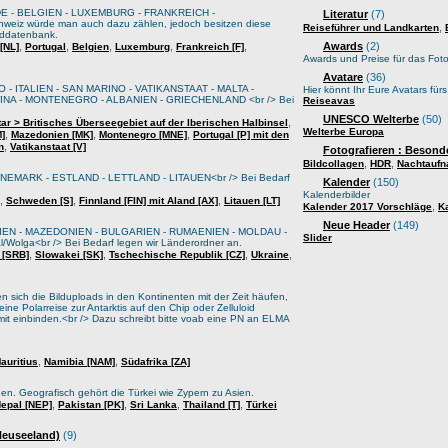
E - BELGIEN - LUXEMBURG - FRANKREICH -
Literatur
(7)
weiz würde man auch dazu zählen, jedoch besitzen diese
,
Reiseführer und Landkarten
lddatenbank.
,
,
,
,
,
Awards
(2)
[NL]
Portugal
Belgien
Luxemburg
Frankreich [F]
Awards und Preise für das Foto
Avatare
(36)
 - ITALIEN - SAN MARINO - VATIKANSTAAT - MALTA -
Hier könnt Ihr Eure Avatars für
A - MONTENEGRO - ALBANIEN - GRIECHENLAND <br /> Bei
Reiseavas
UNESCO Welterbe
(50)
,
tar > Britisches Überseegebiet auf der Iberischen Halbinsel
Welterbe Europa
,
,
,
M]
Mazedonien [MK]
Montenegro [MNE]
Portugal [P] mit den
,
n
Vatikanstaat [V]
Fotografieren : Besond
,
,
Bildcollagen
HDR
Nachtauf
EMARK - ESTLAND - LETTLAND - LITAUEN<br /> Bei Bedarf
Kalender
(150)
Kalenderbilder
,
,
,
Schweden [S]
Finnland [FIN] mit Aland [AX]
Litauen [LT]
,
Kalender 2017 Vorschläge
K
Neue Header
(149)
IEN - MAZEDONIEN - BULGARIEN - RUMAENIEN - MOLDAU -
Slider
lga<br /> Bei Bedarf legen wir Länderordner an.
,
,
,
,
 [SRB]
Slowakei [SK]
Tschechische Republik [CZ]
Ukraine
sich die Bilduploads in den Kontinenten mit der Zeit häufen,
ine Polarreise zur Antarktis auf den Chip oder Zelluloid
it einbinden.<br /> Dazu schreibt bitte voab eine PN an ELMA
,
,
auritius
Namibia [NAM]
Südafrika [ZA]
oden. Geografisch gehört die Türkei wie Zypern zu Asien.
,
,
,
,
epal [NEP]
Pakistan [PK]
Sri Lanka
Thailand [T]
Türkei
 Neuseeland)
(9)