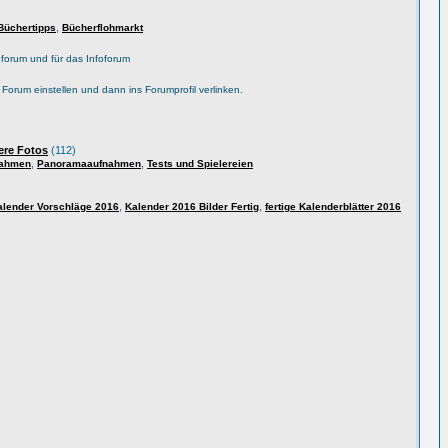
,
Büchertipps
Bücherflohmarkt
forum und für das Infoforum
s Forum einstellen und dann ins Forumprofil verlinken.
ere Fotos
(112)
,
,
nahmen
Panoramaaufnahmen
Tests und Spielereien
,
,
alender Vorschläge 2016
Kalender 2016 Bilder Fertig
fertige Kalenderblätter 2016