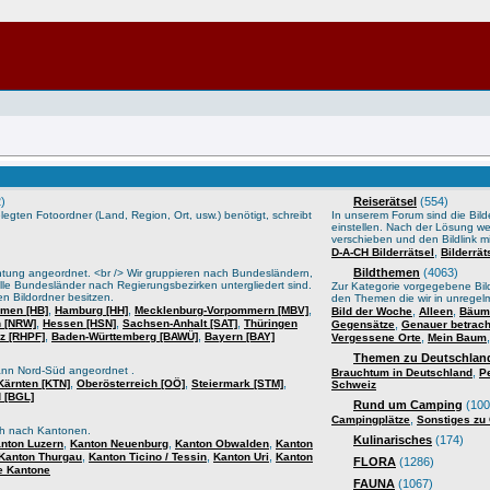
)
Reiserätsel
(554)
gten Fotoordner (Land, Region, Ort, usw.) benötigt, schreibt
In unserem Forum sind die Bilder
einstellen. Nach der Lösung we
verschieben und den Bildlink mi
,
D-A-CH Bilderrätsel
Bilderrä
Bildthemen
(4063)
htung angeordnet. <br /> Wir gruppieren nach Bundesländern,
lle Bundesländer nach Regierungsbezirken untergliedert sind.
Zur Kategorie vorgegebene Bild
n Bildordner besitzen.
den Themen die wir in unrege
,
,
,
men [HB]
Hamburg [HH]
Mecklenburg-Vorpommern [MBV]
,
,
Bild der Woche
Alleen
Bäume
,
,
,
n [NRW]
Hessen [HSN]
Sachsen-Anhalt [SAT]
Thüringen
,
Gegensätze
Genauer betrach
,
,
lz [RHPF]
Baden-Württemberg [BAWÜ]
Bayern [BAY]
,
Vergessene Orte
Mein Baum
Themen zu Deutschland
ann Nord-Süd angeordnet .
,
Brauchtum in Deutschland
P
,
,
,
Kärnten [KTN]
Oberösterreich [OÖ]
Steiermark [STM]
Schweiz
 [BGL]
Rund um Camping
(100
,
Campingplätze
Sonstiges zu
sch nach Kantonen.
Kulinarisches
(174)
,
,
,
nton Luzern
Kanton Neuenburg
Kanton Obwalden
Kanton
,
,
,
Kanton Thurgau
Kanton Ticino / Tessin
Kanton Uri
Kanton
FLORA
(1286)
e Kantone
FAUNA
(1067)