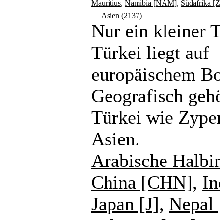
Mauritius
,
Namibia [NAM]
,
Südafrika [
Asien
(2137)
Nur ein kleiner T
Türkei liegt auf
europäischem B
Geografisch gehö
Türkei wie Zype
Asien.
Arabische Halbi
China [CHN]
,
In
Japan [J]
,
Nepal