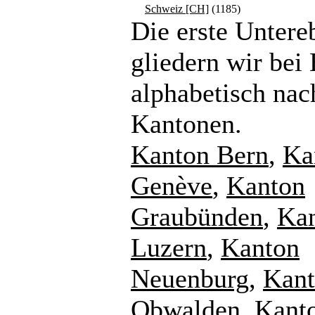
Schweiz [CH]
(1185)
Die erste Untere
gliedern wir bei
alphabetisch nac
Kantonen.
Kanton Bern
,
Ka
Genève
,
Kanton
Graubünden
,
Ka
Luzern
,
Kanton
Neuenburg
,
Kan
Obwalden
,
Kant