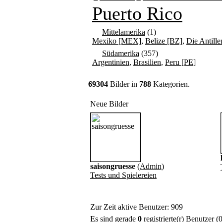
Puerto Rico
Mittelamerika
(1)
Mexiko [MEX]
,
Belize [BZ]
,
Die Antille
Südamerika
(357)
Argentinien
,
Brasilien
,
Peru [PE]
69304
Bilder in
788
Kategorien.
Neue Bilder
saisongruesse
(
Admin
)
Tests und Spielereien
Zur Zeit aktive Benutzer: 909
Es sind gerade
0
registrierte(r) Benutzer 