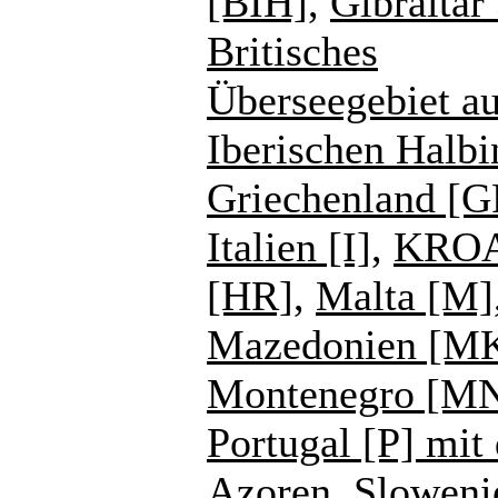
[BIH]
,
Gibraltar
Britisches
Überseegebiet au
Iberischen Halbi
Griechenland [G
Italien [I]
,
KROA
[HR]
,
Malta [M]
Mazedonien [M
Montenegro [M
Portugal [P] mit
Azoren
,
Sloweni