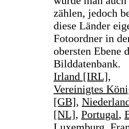
würde man auch
zählen, jedoch b
diese Länder eig
Fotoordner in de
obersten Ebene d
Bilddatenbank.
Irland [IRL]
,
Vereinigtes Köni
[GB]
,
Niederlan
[NL]
,
Portugal
,
Luxemburg
,
Fra