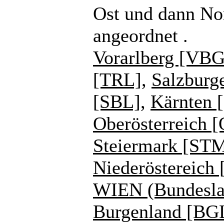
Ost und dann No
angeordnet .
Vorarlberg [VBG
[TRL]
,
Salzburg
[SBL]
,
Kärnten 
Oberösterreich 
Steiermark [ST
Niederöstereich
WIEN (Bundesla
Burgenland [BG