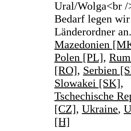
Ural/Wolga<br /
Bedarf legen wir
Länderordner an
Mazedonien [M
Polen [PL]
,
Rum
[RO]
,
Serbien [
Slowakei [SK]
,
Tschechische Re
[CZ]
,
Ukraine
,
U
[H]