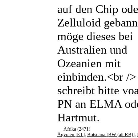
auf den Chip ode
Zelluloid gebannt
möge dieses bei
Australien und
Ozeanien mit
einbinden.<br /
schreibt bitte vo
PN an ELMA od
Hartmut.
Afrika
(2471)
Ägypten [ET]
,
Botsuana [BW (alt RB)]
,