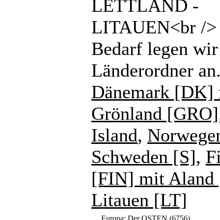
LETTLAND -
LITAUEN<br /> 
Bedarf legen wir
Länderordner an
Dänemark [DK] 
Grönland [GRO]
Island
,
Norwege
Schweden [S]
,
F
[FIN] mit Aland
Litauen [LT]
Europa: Der OSTEN
(6756)