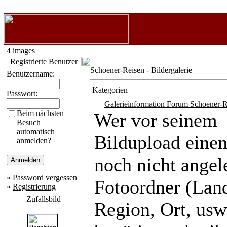
4 images
Registrierte Benutzer
Schoener-Reisen - Bildergalerie
Benutzername:
Kategorien
Passwort:
Galerieinformation Forum Schoener-R
Beim nächsten
Wer vor seinem
Besuch
automatisch
Bildupload eine
anmelden?
noch nicht angel
»
Password vergessen
Fotoordner (Lan
»
Registrierung
Zufallsbild
Region, Ort, usw