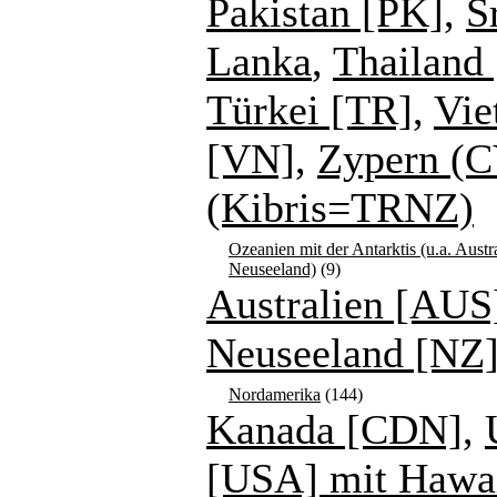
Pakistan [PK]
,
S
Lanka
,
Thailand 
Türkei [TR]
,
Vie
[VN]
,
Zypern (C
(Kibris=TRNZ)
Ozeanien mit der Antarktis (u.a. Austr
Neuseeland)
(9)
Australien [AUS
Neuseeland [NZ
Nordamerika
(144)
Kanada [CDN]
,
[USA] mit Hawa