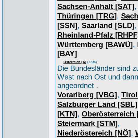
,
Sachsen-Anhalt [SAT]
,
Thüringen [TRG]
Sac
,
,
[SSN]
Saarland [SLD]
Rheinland-Pfalz [RHPF
,
Württemberg [BAWÜ]
[BAY]
Österreich [A]
(7236)
Die Bundesländer sind z
West nach Ost und dan
angeordnet .
,
Vorarlberg [VBG]
Tiro
Salzburger Land [SBL]
,
[KTN]
Oberösterreich
,
Steiermark [STM]
,
Niederöstereich [NÖ]