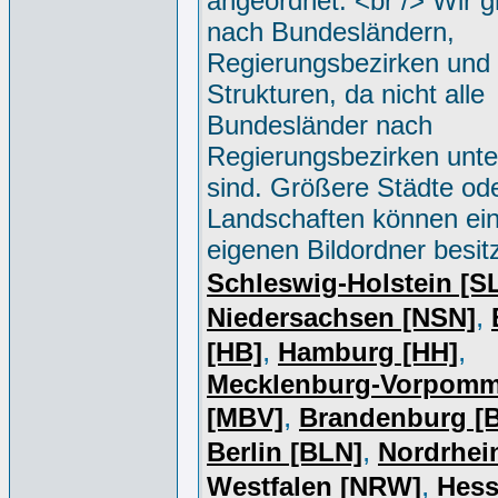
angeordnet. <br /> Wir g
nach Bundesländern,
Regierungsbezirken und 
Strukturen, da nicht alle
Bundesländer nach
Regierungsbezirken unter
sind. Größere Städte od
Landschaften können ei
eigenen Bildordner besit
Schleswig-Holstein [S
,
Niedersachsen [NSN]
,
,
[HB]
Hamburg [HH]
Mecklenburg-Vorpomm
,
[MBV]
Brandenburg [
,
Berlin [BLN]
Nordrhei
,
Westfalen [NRW]
Hess