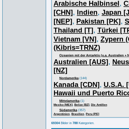
,
Arabische Halbinsel
C
,
,
[CHN]
Indien
Japan [J
,
,
[NEP]
Pakistan [PK]
S
,
Thailand [T]
Türkei [T
,
Vietnam [VN]
Zypern (
(Kibris=TRNZ)
Ozeanien mit der Antarktis (u.a. Australien +
,
Australien [AUS]
Neus
[NZ]
Nordamerika
(144)
,
Kanada [CDN]
U.S.A. 
Hawaii und Puerto Ric
Mittelamerika
(1)
,
,
Mexiko [MEX]
Belize [BZ]
Die Antillen
Südamerika
(357)
,
,
Argentinien
Brasilien
Peru [PE]
69304
Bilder in
788
Kategorien.