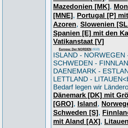
,
Mazedonien [MK]
Mon
,
[MNE]
Portugal [P] mi
,
Azoren
Slowenien [S
Spanien [E] mit den K
Vatikanstaat [V]
Europa: Der NORDEN
(610)
ISLAND - NORWEGEN 
SCHWEDEN - FINNLAN
DAENEMARK - ESTLAN
LETTLAND - LITAUEN<br
Bedarf legen wir Ländero
Dänemark [DK] mit Gr
,
,
[GRO]
Island
Norweg
,
Schweden [S]
Finnlan
,
mit Aland [AX]
Litauen