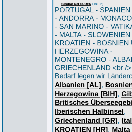
Europa: Der SÜDEN
(19193)
PORTUGAL - SPANIEN - 
- ANDORRA - MONACO 
- SAN MARINO - VATI
- MALTA - SLOWENIEN 
KROATIEN - BOSNIEN
HERZEGOWINA -
MONTENEGRO - ALBAN
GRIECHENLAND <br /> 
Bedarf legen wir Ländero
,
Albanien [AL]
Bosnie
,
Herzegowina [BIH]
Gib
Britisches Überseegebi
,
Iberischen Halbinsel
,
Griechenland [GR]
Ita
,
KROATIEN [HR]
Malta