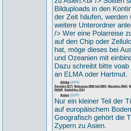
zu Asien.<br /> Sollten s
Bilduploads in den Konti
der Zeit häufen, werden w
weitere Unterordner anle
/> Wer eine Polarreise zu
auf den Chip oder Zellul
hat, möge dieses bei Aus
und Ozeanien mit einbin
Dazu schreibt bitte voab
an ELMA oder Hartmut.
Afrika
(2471)
,
,
,
Ägypten [ET]
Botsuana [BW (alt RB)]
Marokko [MA]
M
,
[NAM]
Südafrika [ZA]
Asien
(2137)
Nur ein kleiner Teil der Tü
auf europäischem Boden
Geografisch gehört die T
Zypern zu Asien.