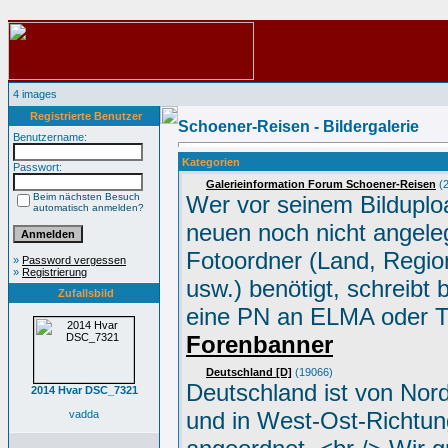
4 images
Registrierte Benutzer
Schoener-Reisen - Bildergalerie
Benutzername:
Kategorien
Passwort:
Galerieinformation Forum Schoener-Reisen
(2
Beim nächsten Besuch
Wer vor seinem Bilduplo
automatisch anmelden?
neuen noch nicht angele
Fotoordner (Land, Region
»
Password vergessen
»
Registrierung
usw.) benötigt, schreibt 
Zufallsbild
eine PN an ELMA oder 
Forenbanner
Deutschland [D]
(19066)
Deutschland ist von Nor
2014 Hvar DSC_7321
und in West-Ost-Richtun
vadda