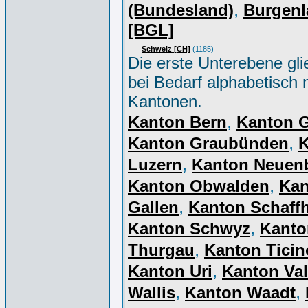
,
(Bundesland)
Burgenl
[BGL]
Schweiz [CH]
(1185)
Die erste Unterebene gli
bei Bedarf alphabetisch 
Kantonen.
,
Kanton Bern
Kanton 
,
Kanton Graubünden
K
,
Luzern
Kanton Neuen
,
Kanton Obwalden
Kan
,
Gallen
Kanton Schaff
,
Kanton Schwyz
Kanto
,
Thurgau
Kanton Ticin
,
Kanton Uri
Kanton Val
,
,
Wallis
Kanton Waadt