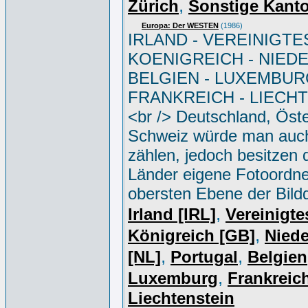
,
Zürich
Sonstige Kant
Europa: Der WESTEN
(1986)
IRLAND - VEREINIGTE
KOENIGREICH - NIED
BELGIEN - LUXEMBUR
FRANKREICH - LIECH
<br /> Deutschland, Öste
Schweiz würde man auc
zählen, jedoch besitzen 
Länder eigene Fotoordne
obersten Ebene der Bild
,
Irland [IRL]
Vereinigte
,
Königreich [GB]
Niede
,
,
[NL]
Portugal
Belgien
,
Luxemburg
Frankreich
Liechtenstein