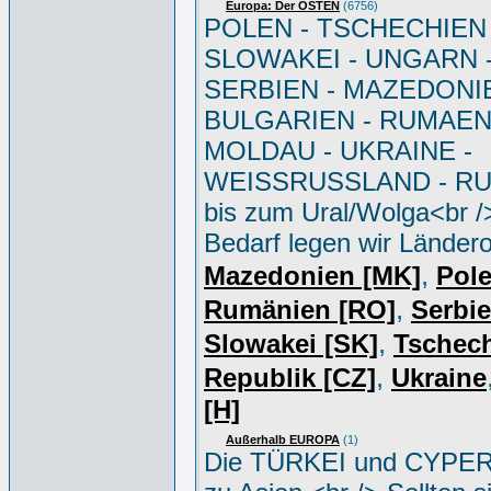
Europa: Der OSTEN
(6756)
POLEN - TSCHECHIEN 
SLOWAKEI - UNGARN 
SERBIEN - MAZEDONIE
BULGARIEN - RUMAEN
MOLDAU - UKRAINE -
WEISSRUSSLAND - R
bis zum Ural/Wolga<br /
Bedarf legen wir Ländero
,
Mazedonien [MK]
Pole
,
Rumänien [RO]
Serbi
,
Slowakei [SK]
Tschec
,
Republik [CZ]
Ukraine
[H]
Außerhalb EUROPA
(1)
Die TÜRKEI und CYPER