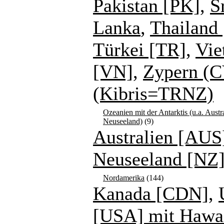
Pakistan [PK]
,
S
Lanka
,
Thailand 
Türkei [TR]
,
Vie
[VN]
,
Zypern (C
(Kibris=TRNZ)
Ozeanien mit der Antarktis (u.a. Austr
Neuseeland)
(9)
Australien [AUS
Neuseeland [NZ
Nordamerika
(144)
Kanada [CDN]
,
[USA] mit Hawa