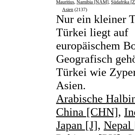
Mauritius
,
Namibia [NAM]
,
Südafrika [
Asien
(2137)
Nur ein kleiner T
Türkei liegt auf
europäischem B
Geografisch gehö
Türkei wie Zype
Asien.
Arabische Halbi
China [CHN]
,
In
Japan [J]
,
Nepal