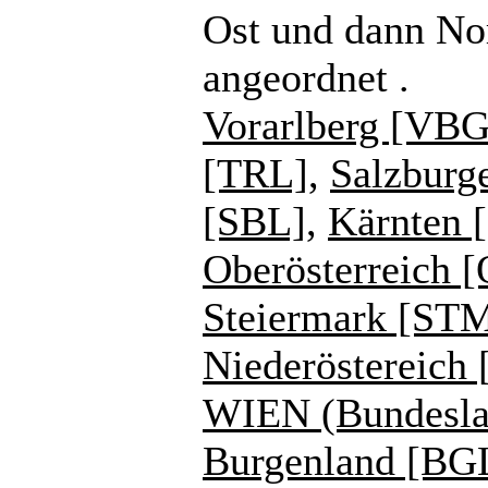
Ost und dann No
angeordnet .
Vorarlberg [VBG
[TRL]
,
Salzburg
[SBL]
,
Kärnten 
Oberösterreich 
Steiermark [ST
Niederöstereich
WIEN (Bundesla
Burgenland [BG