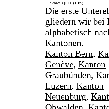
Schweiz [CH]
(1185)
Die erste Untere
gliedern wir bei
alphabetisch nac
Kantonen.
Kanton Bern
,
Ka
Genève
,
Kanton
Graubünden
,
Ka
Luzern
,
Kanton
Neuenburg
,
Kan
Obwalden
,
Kant