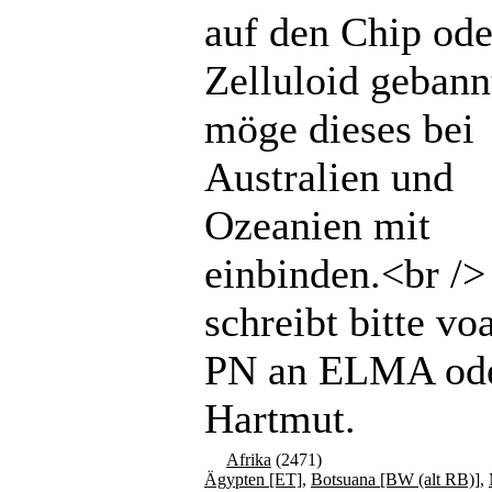
auf den Chip ode
Zelluloid gebannt
möge dieses bei
Australien und
Ozeanien mit
einbinden.<br /
schreibt bitte vo
PN an ELMA od
Hartmut.
Afrika
(2471)
Ägypten [ET]
,
Botsuana [BW (alt RB)]
,