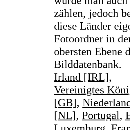
würde man auch
zählen, jedoch b
diese Länder eig
Fotoordner in de
obersten Ebene d
Bilddatenbank.
Irland [IRL]
,
Vereinigtes Köni
[GB]
,
Niederlan
[NL]
,
Portugal
,
Luxemburg
,
Fra