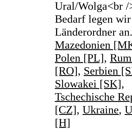
Ural/Wolga<br /
Bedarf legen wir
Länderordner an
Mazedonien [M
Polen [PL]
,
Rum
[RO]
,
Serbien [
Slowakei [SK]
,
Tschechische Re
[CZ]
,
Ukraine
,
U
[H]