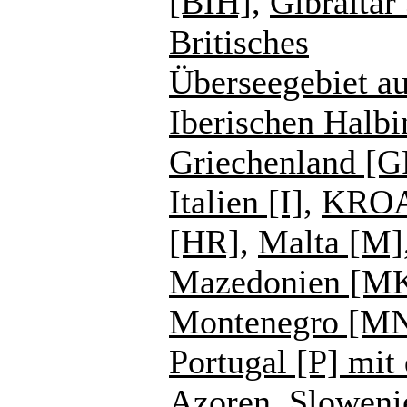
[BIH]
,
Gibraltar
Britisches
Überseegebiet au
Iberischen Halbi
Griechenland [G
Italien [I]
,
KROA
[HR]
,
Malta [M]
Mazedonien [M
Montenegro [M
Portugal [P] mit
Azoren
,
Sloweni