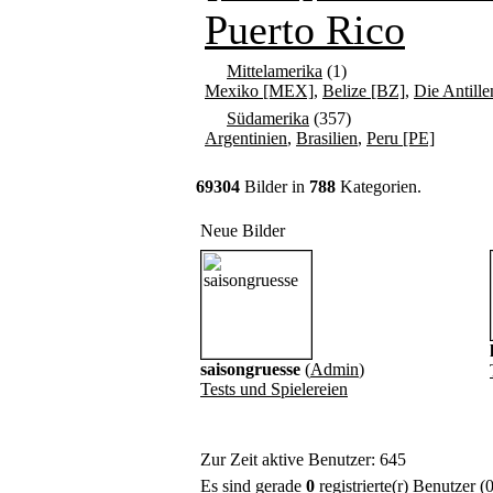
Puerto Rico
Mittelamerika
(1)
Mexiko [MEX]
,
Belize [BZ]
,
Die Antille
Südamerika
(357)
Argentinien
,
Brasilien
,
Peru [PE]
69304
Bilder in
788
Kategorien.
Neue Bilder
saisongruesse
(
Admin
)
Tests und Spielereien
Zur Zeit aktive Benutzer: 645
Es sind gerade
0
registrierte(r) Benutzer 