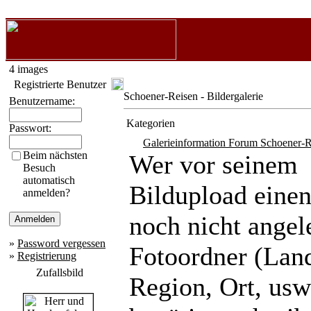
4 images
Registrierte Benutzer
Schoener-Reisen - Bildergalerie
Benutzername:
Kategorien
Passwort:
Galerieinformation Forum Schoener-R
Beim nächsten
Wer vor seinem
Besuch
automatisch
Bildupload eine
anmelden?
noch nicht angel
»
Password vergessen
Fotoordner (Lan
»
Registrierung
Zufallsbild
Region, Ort, usw