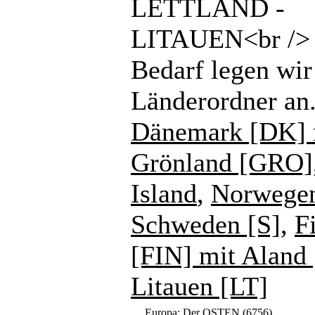
LETTLAND -
LITAUEN<br /> 
Bedarf legen wir
Länderordner an
Dänemark [DK] 
Grönland [GRO]
Island
,
Norwege
Schweden [S]
,
F
[FIN] mit Aland
Litauen [LT]
Europa: Der OSTEN
(6756)