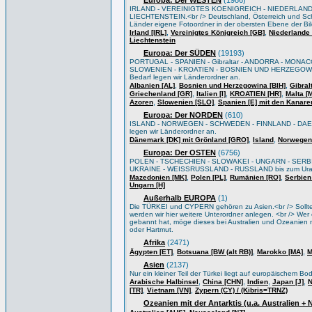
Europa: Der WESTEN
(1986)
IRLAND - VEREINIGTES KOENIGREICH - NIEDERLAND
LIECHTENSTEIN.<br /> Deutschland, Österreich und Sch
Länder eigene Fotoordner in der obersten Ebene der Bi
,
,
Irland [IRL]
Vereinigtes Königreich [GB]
Niederlande 
Liechtenstein
Europa: Der SÜDEN
(19193)
PORTUGAL - SPANIEN - Gibraltar - ANDORRA - MONACO
SLOWENIEN - KROATIEN - BOSNIEN UND HERZEGOWIN
Bedarf legen wir Länderordner an.
,
,
Albanien [AL]
Bosnien und Herzegowina [BIH]
Gibral
,
,
,
Griechenland [GR]
Italien [I]
KROATIEN [HR]
Malta [
,
,
Azoren
Slowenien [SLO]
Spanien [E] mit den Kanare
Europa: Der NORDEN
(610)
ISLAND - NORWEGEN - SCHWEDEN - FINNLAND - DAEN
legen wir Länderordner an.
,
,
Dänemark [DK] mit Grönland [GRO]
Island
Norwegen
Europa: Der OSTEN
(6756)
POLEN - TSCHECHIEN - SLOWAKEI - UNGARN - SERB
UKRAINE - WEISSRUSSLAND - RUSSLAND bis zum Ural/Wo
,
,
,
Mazedonien [MK]
Polen [PL]
Rumänien [RO]
Serbien
Ungarn [H]
Außerhalb EUROPA
(1)
Die TÜRKEI und CYPERN gehören zu Asien.<br /> Sollten 
werden wir hier weitere Unterordner anlegen. <br /> Wer e
gebannt hat, möge dieses bei Australien und Ozeanien m
oder Hartmut.
Afrika
(2471)
,
,
,
Ägypten [ET]
Botsuana [BW (alt RB)]
Marokko [MA]
M
Asien
(2137)
Nur ein kleiner Teil der Türkei liegt auf europäischem B
,
,
,
,
Arabische Halbinsel
China [CHN]
Indien
Japan [J]
N
,
,
[TR]
Vietnam [VN]
Zypern (CY) / (Kibris=TRNZ)
Ozeanien mit der Antarktis (u.a. Australien +