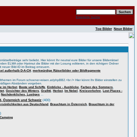
Erweiterte Suche
Top Bilder
Neue Bilder
rätselbeiträge sehr beliebt. Hier könnt Ihr neutral eure Bilder für unsere Bilderrätsel
rden ELMA oder Hartmut die Bilder mit der Losung editieren, in den richtigen Ordner
t neuer Bild-ID im Beitrag erneuern.
,
tsel außerhalb D-A-CH
merkwürdige Rätselbilder oder Bildfragmente
themen im Forum schoener-reisen.at/phpBB2.<br /> Hier könnt Ihr Bilder einstellen zu
lmäßigen Abständen vorgeben.
,
,
,
,
 im Herbst
Boote und Schiffe
Einblicke - Ausblicke
Farben des Sommers
,
,
,
,
,
,
tet
Gesichter des Winters
Grafitti
Herbst
Im Nebel
Kreisverkehre
Lost Places -
,
...
Nachdenkliches, Lustiges
, Österreich und Schweiz
(400)
,
,
ersönlichkeiten aus Deutschland
Brauchtum in Österreich
Brauchtum in der
)
 Camping