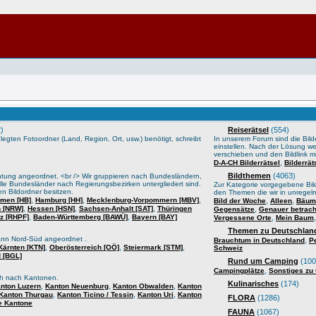
)
Reiserätsel
(554)
gten Fotoordner (Land, Region, Ort, usw.) benötigt, schreibt
In unserem Forum sind die Bilder
einstellen. Nach der Lösung we
verschieben und den Bildlink mi
,
D-A-CH Bilderrätsel
Bilderrä
Bildthemen
(4063)
htung angeordnet. <br /> Wir gruppieren nach Bundesländern,
lle Bundesländer nach Regierungsbezirken untergliedert sind.
Zur Kategorie vorgegebene Bild
n Bildordner besitzen.
den Themen die wir in unrege
,
,
,
men [HB]
Hamburg [HH]
Mecklenburg-Vorpommern [MBV]
,
,
Bild der Woche
Alleen
Bäume
,
,
,
n [NRW]
Hessen [HSN]
Sachsen-Anhalt [SAT]
Thüringen
,
Gegensätze
Genauer betrach
,
,
lz [RHPF]
Baden-Württemberg [BAWÜ]
Bayern [BAY]
,
Vergessene Orte
Mein Baum
Themen zu Deutschland
ann Nord-Süd angeordnet .
,
Brauchtum in Deutschland
P
,
,
,
Kärnten [KTN]
Oberösterreich [OÖ]
Steiermark [STM]
Schweiz
 [BGL]
Rund um Camping
(100
,
Campingplätze
Sonstiges zu
sch nach Kantonen.
Kulinarisches
(174)
,
,
,
nton Luzern
Kanton Neuenburg
Kanton Obwalden
Kanton
,
,
,
Kanton Thurgau
Kanton Ticino / Tessin
Kanton Uri
Kanton
FLORA
(1286)
e Kantone
FAUNA
(1067)