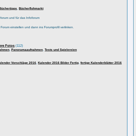
,
Büchertipps
Bücherflohmarkt
forum und für das Infoforum
s Forum einstellen und dann ins Forumprofil verlinken.
ere Fotos
(112)
,
,
nahmen
Panoramaaufnahmen
Tests und Spielereien
,
,
alender Vorschläge 2016
Kalender 2016 Bilder Fertig
fertige Kalenderblätter 2016