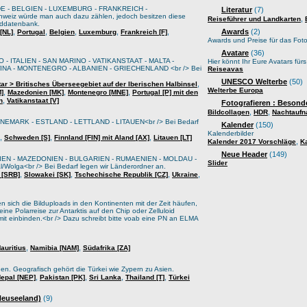
E - BELGIEN - LUXEMBURG - FRANKREICH -
Literatur
(7)
weiz würde man auch dazu zählen, jedoch besitzen diese
,
Reiseführer und Landkarten
lddatenbank.
,
,
,
,
,
Awards
(2)
[NL]
Portugal
Belgien
Luxemburg
Frankreich [F]
Awards und Preise für das Foto
Avatare
(36)
 - ITALIEN - SAN MARINO - VATIKANSTAAT - MALTA -
Hier könnt Ihr Eure Avatars für
A - MONTENEGRO - ALBANIEN - GRIECHENLAND <br /> Bei
Reiseavas
UNESCO Welterbe
(50)
,
tar > Britisches Überseegebiet auf der Iberischen Halbinsel
Welterbe Europa
,
,
,
M]
Mazedonien [MK]
Montenegro [MNE]
Portugal [P] mit den
,
n
Vatikanstaat [V]
Fotografieren : Besond
,
,
Bildcollagen
HDR
Nachtauf
EMARK - ESTLAND - LETTLAND - LITAUEN<br /> Bei Bedarf
Kalender
(150)
Kalenderbilder
,
,
,
Schweden [S]
Finnland [FIN] mit Aland [AX]
Litauen [LT]
,
Kalender 2017 Vorschläge
K
Neue Header
(149)
IEN - MAZEDONIEN - BULGARIEN - RUMAENIEN - MOLDAU -
Slider
lga<br /> Bei Bedarf legen wir Länderordner an.
,
,
,
,
 [SRB]
Slowakei [SK]
Tschechische Republik [CZ]
Ukraine
sich die Bilduploads in den Kontinenten mit der Zeit häufen,
ine Polarreise zur Antarktis auf den Chip oder Zelluloid
it einbinden.<br /> Dazu schreibt bitte voab eine PN an ELMA
,
,
auritius
Namibia [NAM]
Südafrika [ZA]
oden. Geografisch gehört die Türkei wie Zypern zu Asien.
,
,
,
,
epal [NEP]
Pakistan [PK]
Sri Lanka
Thailand [T]
Türkei
 Neuseeland)
(9)