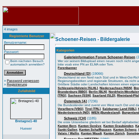
4 images
Registrierte Benutzer
Schoener-Reisen - Bildergalerie
Benutzername:
Kategorien
Passwort:
Galerieinformation Forum Schoener-Reisen
(2
Beim nächsten Besuch
Wer vor seinem Bildupload einen neuen noch nicht angele
automatisch anmelden?
bitte voab eine PN an ELMA oder Tom.
Forenbanner
Deutschland [D]
(19066)
Deutschland ist von Nord nach Süd und in West-Ost-Ric
»
Password vergessen
Regierungsbezirken und regionale Strukturen, da nicht a
»
Registrierung
Größere Städte oder Landschaften können einen eigene
,
,
Schleswig-Holstein [SLHL]
Niedersachsen [NSN]
Bre
Zufallsbild
,
,
Brandenburg [BBG]
Berlin [BLN]
Nordrhein-Westfale
,
,
,
[TRG]
Sachsen [SSN]
Saarland [SLD]
Rheinland-Pfa
Österreich [A]
(7236)
Die Bundesländer sind zuerst von West nach Ost und d
,
,
,
Vorarlberg [VBG]
Tirol [TRL]
Salzburger Land [SBL]
,
,
Niederöstereich [NÖ]
WIEN (Bundesland)
Burgenland
Schweiz [CH]
(1185)
Bretagne1-40
Die erste Unterebene gliedern wir bei Bedarf alphabeti
,
,
,
Kanton Bern
Kanton Genève
Kanton Graubünden
Ka
Huewer
,
,
,
Sankt Gallen
Kanton Schaffhausen
Kanton Schwyz
,
,
,
Valais / Wallis
Kanton Waadt
Kanton Zürich
Sonstig