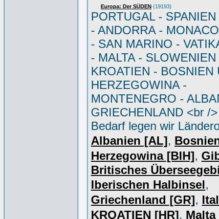
Europa: Der SÜDEN
(19193)
PORTUGAL - SPANIEN - 
- ANDORRA - MONACO 
- SAN MARINO - VATI
- MALTA - SLOWENIEN 
KROATIEN - BOSNIEN
HERZEGOWINA -
MONTENEGRO - ALBAN
GRIECHENLAND <br /> 
Bedarf legen wir Ländero
,
Albanien [AL]
Bosnie
,
Herzegowina [BIH]
Gib
Britisches Überseegebi
,
Iberischen Halbinsel
,
Griechenland [GR]
Ita
,
KROATIEN [HR]
Malta