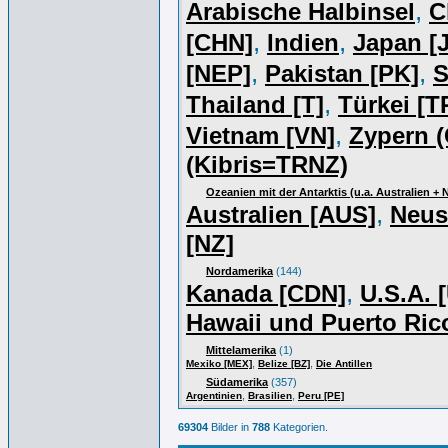
,
Arabische Halbinsel
C
,
,
[CHN]
Indien
Japan [J
,
,
[NEP]
Pakistan [PK]
S
,
Thailand [T]
Türkei [T
,
Vietnam [VN]
Zypern (
(Kibris=TRNZ)
Ozeanien mit der Antarktis (u.a. Australien +
,
Australien [AUS]
Neus
[NZ]
Nordamerika
(144)
,
Kanada [CDN]
U.S.A. 
Hawaii und Puerto Ric
Mittelamerika
(1)
,
,
Mexiko [MEX]
Belize [BZ]
Die Antillen
Südamerika
(357)
,
,
Argentinien
Brasilien
Peru [PE]
69304
Bilder in
788
Kategorien.