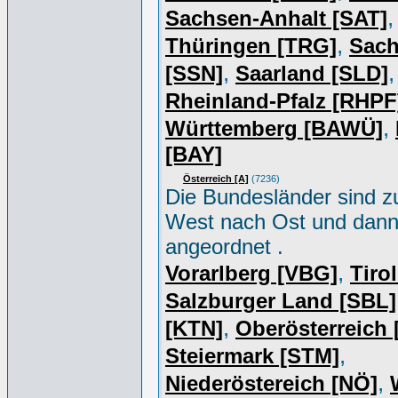
,
Sachsen-Anhalt [SAT]
,
Thüringen [TRG]
Sac
,
,
[SSN]
Saarland [SLD]
Rheinland-Pfalz [RHPF
,
Württemberg [BAWÜ]
[BAY]
Österreich [A]
(7236)
Die Bundesländer sind z
West nach Ost und dan
angeordnet .
,
Vorarlberg [VBG]
Tiro
Salzburger Land [SBL]
,
[KTN]
Oberösterreich
,
Steiermark [STM]
,
Niederöstereich [NÖ]