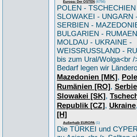
Europa: Der OSTEN
(6756)
POLEN - TSCHECHIEN 
SLOWAKEI - UNGARN 
SERBIEN - MAZEDONIE
BULGARIEN - RUMAEN
MOLDAU - UKRAINE -
WEISSRUSSLAND - R
bis zum Ural/Wolga<br /
Bedarf legen wir Ländero
,
Mazedonien [MK]
Pole
,
Rumänien [RO]
Serbi
,
Slowakei [SK]
Tschec
,
Republik [CZ]
Ukraine
[H]
Außerhalb EUROPA
(1)
Die TÜRKEI und CYPER