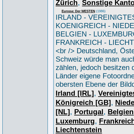
,
Zürich
Sonstige Kant
Europa: Der WESTEN
(1986)
IRLAND - VEREINIGTE
KOENIGREICH - NIED
BELGIEN - LUXEMBUR
FRANKREICH - LIECH
<br /> Deutschland, Öste
Schweiz würde man auc
zählen, jedoch besitzen 
Länder eigene Fotoordne
obersten Ebene der Bild
,
Irland [IRL]
Vereinigte
,
Königreich [GB]
Niede
,
,
[NL]
Portugal
Belgien
,
Luxemburg
Frankreich
Liechtenstein