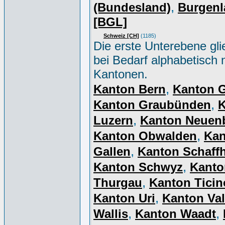
,
(Bundesland)
Burgenl
[BGL]
Schweiz [CH]
(1185)
Die erste Unterebene gli
bei Bedarf alphabetisch 
Kantonen.
,
Kanton Bern
Kanton 
,
Kanton Graubünden
K
,
Luzern
Kanton Neuen
,
Kanton Obwalden
Kan
,
Gallen
Kanton Schaff
,
Kanton Schwyz
Kanto
,
Thurgau
Kanton Ticin
,
Kanton Uri
Kanton Val
,
,
Wallis
Kanton Waadt