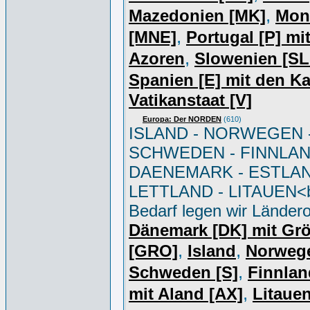
,
Mazedonien [MK]
Mon
,
[MNE]
Portugal [P] mi
,
Azoren
Slowenien [S
Spanien [E] mit den K
Vatikanstaat [V]
Europa: Der NORDEN
(610)
ISLAND - NORWEGEN 
SCHWEDEN - FINNLAN
DAENEMARK - ESTLAN
LETTLAND - LITAUEN<br
Bedarf legen wir Ländero
Dänemark [DK] mit Gr
,
,
[GRO]
Island
Norweg
,
Schweden [S]
Finnlan
,
mit Aland [AX]
Litauen