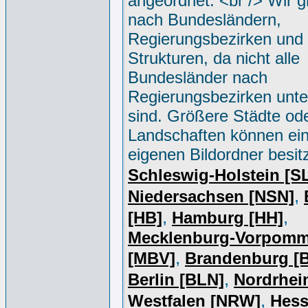
angeordnet. <br /> Wir g
nach Bundesländern,
Regierungsbezirken und 
Strukturen, da nicht alle
Bundesländer nach
Regierungsbezirken unter
sind. Größere Städte od
Landschaften können ei
eigenen Bildordner besit
Schleswig-Holstein [S
,
Niedersachsen [NSN]
,
,
[HB]
Hamburg [HH]
Mecklenburg-Vorpomm
,
[MBV]
Brandenburg [
,
Berlin [BLN]
Nordrhei
,
Westfalen [NRW]
Hess