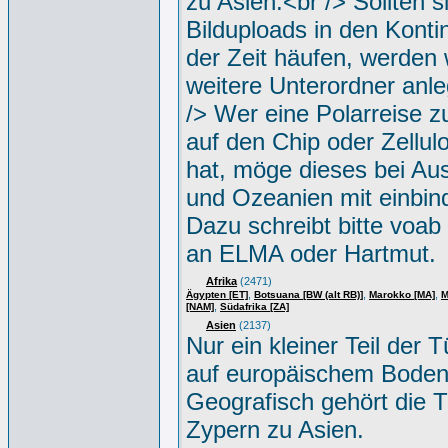
zu Asien.<br /> Sollten s
Bilduploads in den Konti
der Zeit häufen, werden w
weitere Unterordner anle
/> Wer eine Polarreise zu
auf den Chip oder Zellul
hat, möge dieses bei Aus
und Ozeanien mit einbin
Dazu schreibt bitte voab
an ELMA oder Hartmut.
Afrika
(2471)
,
,
,
Ägypten [ET]
Botsuana [BW (alt RB)]
Marokko [MA]
M
,
[NAM]
Südafrika [ZA]
Asien
(2137)
Nur ein kleiner Teil der Tü
auf europäischem Boden
Geografisch gehört die T
Zypern zu Asien.