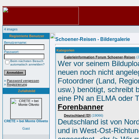
4 images
Registrierte Benutzer
Schoener-Reisen - Bildergalerie
Benutzername:
Kategorien
Passwort:
Galerieinformation Forum Schoener-Reisen
(2
Beim nächsten Besuch
Wer vor seinem Bilduplo
automatisch anmelden?
neuen noch nicht angele
Fotoordner (Land, Region
»
Password vergessen
»
Registrierung
usw.) benötigt, schreibt 
Zufallsbild
eine PN an ELMA oder 
Forenbanner
Deutschland [D]
(19066)
Deutschland ist von Nor
CRETE > bei Monte Oliveto
und in West-Ost-Richtun
Gast