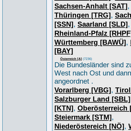
,
Sachsen-Anhalt [SAT]
,
Thüringen [TRG]
Sac
,
,
[SSN]
Saarland [SLD]
Rheinland-Pfalz [RHPF
,
Württemberg [BAWÜ]
[BAY]
Österreich [A]
(7236)
Die Bundesländer sind z
West nach Ost und dan
angeordnet .
,
Vorarlberg [VBG]
Tiro
Salzburger Land [SBL]
,
[KTN]
Oberösterreich
,
Steiermark [STM]
,
Niederöstereich [NÖ]