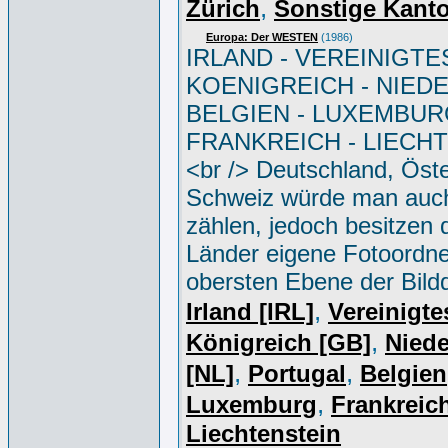
,
Zürich
Sonstige Kant
Europa: Der WESTEN
(1986)
IRLAND - VEREINIGTE
KOENIGREICH - NIED
BELGIEN - LUXEMBUR
FRANKREICH - LIECH
<br /> Deutschland, Öste
Schweiz würde man auc
zählen, jedoch besitzen 
Länder eigene Fotoordne
obersten Ebene der Bild
,
Irland [IRL]
Vereinigte
,
Königreich [GB]
Niede
,
,
[NL]
Portugal
Belgien
,
Luxemburg
Frankreich
Liechtenstein