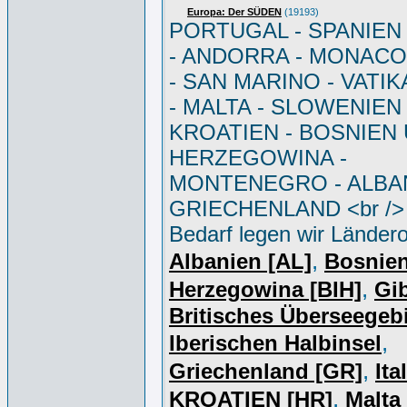
Europa: Der SÜDEN
(19193)
PORTUGAL - SPANIEN - 
- ANDORRA - MONACO 
- SAN MARINO - VATI
- MALTA - SLOWENIEN 
KROATIEN - BOSNIEN
HERZEGOWINA -
MONTENEGRO - ALBAN
GRIECHENLAND <br /> 
Bedarf legen wir Ländero
,
Albanien [AL]
Bosnie
,
Herzegowina [BIH]
Gib
Britisches Überseegebi
,
Iberischen Halbinsel
,
Griechenland [GR]
Ita
,
KROATIEN [HR]
Malta