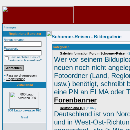
4 images
Registrierte Benutzer
Schoener-Reisen - Bildergalerie
Benutzername:
Kategorien
Passwort:
Galerieinformation Forum Schoener-Reisen
(2
Beim nächsten Besuch
Wer vor seinem Bilduplo
automatisch anmelden?
neuen noch nicht angele
Fotoordner (Land, Region
»
Password vergessen
»
Registrierung
usw.) benötigt, schreibt 
Zufallsbild
eine PN an ELMA oder 
Forenbanner
Deutschland [D]
(19066)
800 Lago cavazzo 020
Deutschland ist von Nor
Gast
und in West-Ost-Richtun