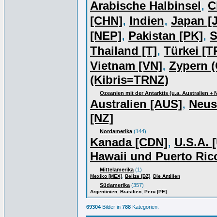
,
Arabische Halbinsel
C
,
,
[CHN]
Indien
Japan [J
,
,
[NEP]
Pakistan [PK]
S
,
Thailand [T]
Türkei [T
,
Vietnam [VN]
Zypern (
(Kibris=TRNZ)
Ozeanien mit der Antarktis (u.a. Australien +
,
Australien [AUS]
Neus
[NZ]
Nordamerika
(144)
,
Kanada [CDN]
U.S.A. 
Hawaii und Puerto Ric
Mittelamerika
(1)
,
,
Mexiko [MEX]
Belize [BZ]
Die Antillen
Südamerika
(357)
,
,
Argentinien
Brasilien
Peru [PE]
69304
Bilder in
788
Kategorien.