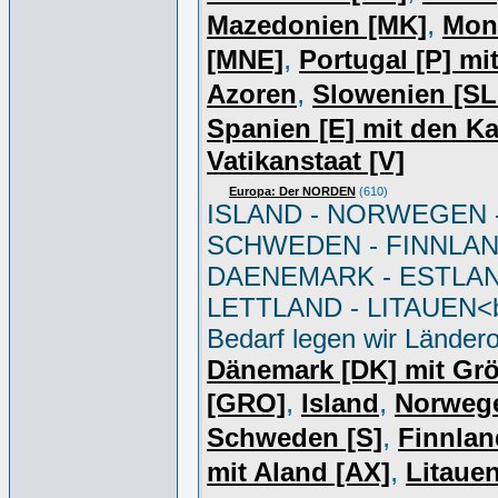
,
Mazedonien [MK]
Mon
,
[MNE]
Portugal [P] mi
,
Azoren
Slowenien [S
Spanien [E] mit den K
Vatikanstaat [V]
Europa: Der NORDEN
(610)
ISLAND - NORWEGEN 
SCHWEDEN - FINNLAN
DAENEMARK - ESTLAN
LETTLAND - LITAUEN<br
Bedarf legen wir Ländero
Dänemark [DK] mit Gr
,
,
[GRO]
Island
Norweg
,
Schweden [S]
Finnlan
,
mit Aland [AX]
Litauen