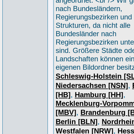
angeordnet. <br /> Wir g
nach Bundesländern,
Regierungsbezirken und 
Strukturen, da nicht alle
Bundesländer nach
Regierungsbezirken unter
sind. Größere Städte od
Landschaften können ei
eigenen Bildordner besit
Schleswig-Holstein [S
,
Niedersachsen [NSN]
,
,
[HB]
Hamburg [HH]
Mecklenburg-Vorpomm
,
[MBV]
Brandenburg [
,
Berlin [BLN]
Nordrhei
,
Westfalen [NRW]
Hess