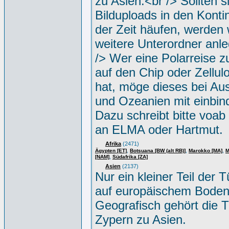
zu Asien.<br /> Sollten s
Bilduploads in den Konti
der Zeit häufen, werden w
weitere Unterordner anle
/> Wer eine Polarreise zu
auf den Chip oder Zellul
hat, möge dieses bei Aus
und Ozeanien mit einbin
Dazu schreibt bitte voab
an ELMA oder Hartmut.
Afrika
(2471)
,
,
,
Ägypten [ET]
Botsuana [BW (alt RB)]
Marokko [MA]
M
,
[NAM]
Südafrika [ZA]
Asien
(2137)
Nur ein kleiner Teil der Tü
auf europäischem Boden
Geografisch gehört die T
Zypern zu Asien.