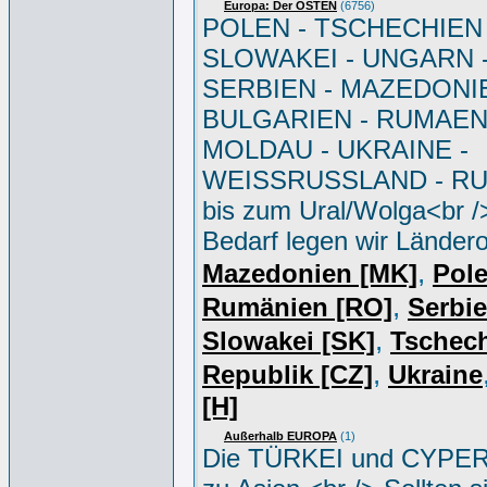
Europa: Der OSTEN
(6756)
POLEN - TSCHECHIEN 
SLOWAKEI - UNGARN 
SERBIEN - MAZEDONIE
BULGARIEN - RUMAEN
MOLDAU - UKRAINE -
WEISSRUSSLAND - R
bis zum Ural/Wolga<br /
Bedarf legen wir Ländero
,
Mazedonien [MK]
Pole
,
Rumänien [RO]
Serbi
,
Slowakei [SK]
Tschec
,
Republik [CZ]
Ukraine
[H]
Außerhalb EUROPA
(1)
Die TÜRKEI und CYPER