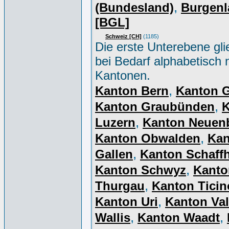
,
(Bundesland)
Burgenl
[BGL]
Schweiz [CH]
(1185)
Die erste Unterebene gli
bei Bedarf alphabetisch 
Kantonen.
,
Kanton Bern
Kanton 
,
Kanton Graubünden
K
,
Luzern
Kanton Neuen
,
Kanton Obwalden
Kan
,
Gallen
Kanton Schaff
,
Kanton Schwyz
Kanto
,
Thurgau
Kanton Ticin
,
Kanton Uri
Kanton Val
,
,
Wallis
Kanton Waadt