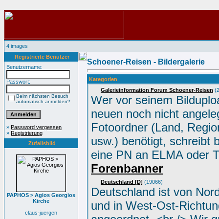
4 images
Registrierte Benutzer
Schoener-Reisen - Bildergalerie
Benutzername:
Kategorien
Passwort:
Galerieinformation Forum Schoener-Reisen
(2
Beim nächsten Besuch
Wer vor seinem Bilduplo
automatisch anmelden?
neuen noch nicht angele
Fotoordner (Land, Region
»
Password vergessen
»
Registrierung
usw.) benötigt, schreibt 
Zufallsbild
eine PN an ELMA oder 
Forenbanner
Deutschland [D]
(19066)
Deutschland ist von Nor
PAPHOS > Agios Georgios
Kirche
und in West-Ost-Richtun
claus-juergen