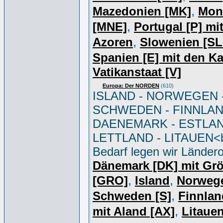
,
Mazedonien [MK]
Mon
,
[MNE]
Portugal [P] mi
,
Azoren
Slowenien [S
Spanien [E] mit den K
Vatikanstaat [V]
Europa: Der NORDEN
(610)
ISLAND - NORWEGEN 
SCHWEDEN - FINNLAN
DAENEMARK - ESTLAN
LETTLAND - LITAUEN<br
Bedarf legen wir Ländero
Dänemark [DK] mit Gr
,
,
[GRO]
Island
Norweg
,
Schweden [S]
Finnlan
,
mit Aland [AX]
Litauen