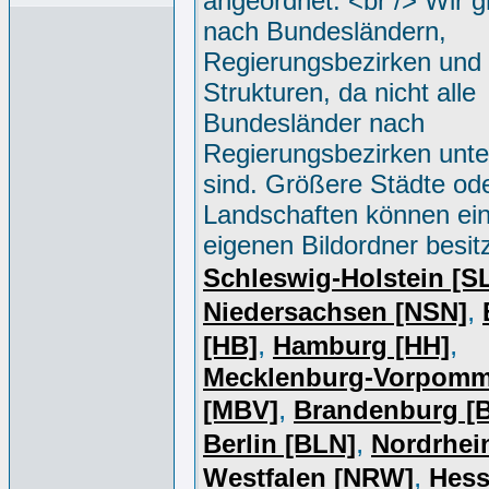
angeordnet. <br /> Wir g
nach Bundesländern,
Regierungsbezirken und 
Strukturen, da nicht alle
Bundesländer nach
Regierungsbezirken unter
sind. Größere Städte od
Landschaften können ei
eigenen Bildordner besit
Schleswig-Holstein [S
,
Niedersachsen [NSN]
,
,
[HB]
Hamburg [HH]
Mecklenburg-Vorpomm
,
[MBV]
Brandenburg [
,
Berlin [BLN]
Nordrhei
,
Westfalen [NRW]
Hess