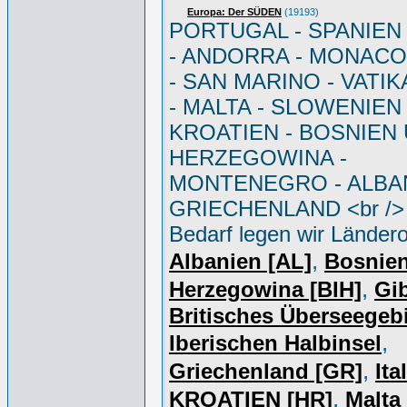
Europa: Der SÜDEN
(19193)
PORTUGAL - SPANIEN - 
- ANDORRA - MONACO 
- SAN MARINO - VATI
- MALTA - SLOWENIEN 
KROATIEN - BOSNIEN
HERZEGOWINA -
MONTENEGRO - ALBAN
GRIECHENLAND <br /> 
Bedarf legen wir Ländero
,
Albanien [AL]
Bosnie
,
Herzegowina [BIH]
Gib
Britisches Überseegebi
,
Iberischen Halbinsel
,
Griechenland [GR]
Ita
,
KROATIEN [HR]
Malta