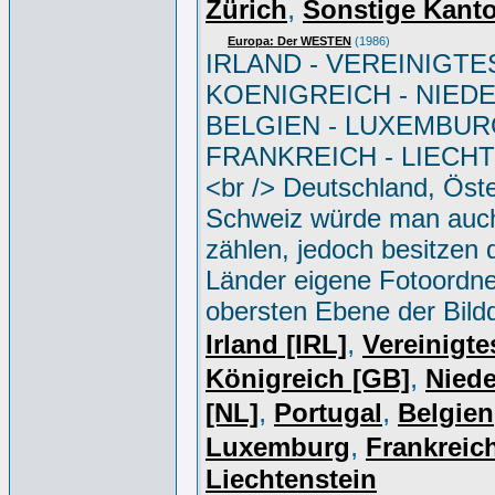
,
Zürich
Sonstige Kant
Europa: Der WESTEN
(1986)
IRLAND - VEREINIGTE
KOENIGREICH - NIED
BELGIEN - LUXEMBUR
FRANKREICH - LIECH
<br /> Deutschland, Öste
Schweiz würde man auc
zählen, jedoch besitzen 
Länder eigene Fotoordne
obersten Ebene der Bild
,
Irland [IRL]
Vereinigte
,
Königreich [GB]
Niede
,
,
[NL]
Portugal
Belgien
,
Luxemburg
Frankreich
Liechtenstein