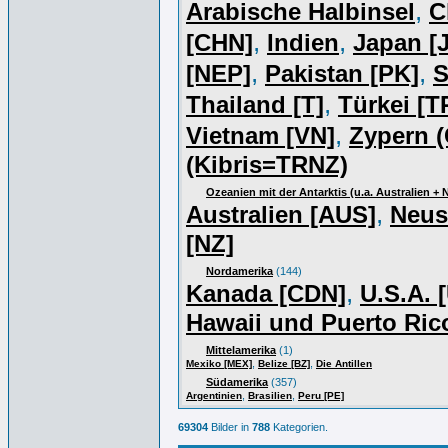
,
Arabische Halbinsel
C
,
,
[CHN]
Indien
Japan [J
,
,
[NEP]
Pakistan [PK]
S
,
Thailand [T]
Türkei [T
,
Vietnam [VN]
Zypern (
(Kibris=TRNZ)
Ozeanien mit der Antarktis (u.a. Australien +
,
Australien [AUS]
Neus
[NZ]
Nordamerika
(144)
,
Kanada [CDN]
U.S.A. 
Hawaii und Puerto Ric
Mittelamerika
(1)
,
,
Mexiko [MEX]
Belize [BZ]
Die Antillen
Südamerika
(357)
,
,
Argentinien
Brasilien
Peru [PE]
69304
Bilder in
788
Kategorien.