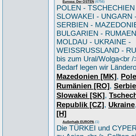
Europa: Der OSTEN
(6756)
POLEN - TSCHECHIEN 
SLOWAKEI - UNGARN 
SERBIEN - MAZEDONIE
BULGARIEN - RUMAEN
MOLDAU - UKRAINE -
WEISSRUSSLAND - R
bis zum Ural/Wolga<br /
Bedarf legen wir Ländero
,
Mazedonien [MK]
Pole
,
Rumänien [RO]
Serbi
,
Slowakei [SK]
Tschec
,
Republik [CZ]
Ukraine
[H]
Außerhalb EUROPA
(1)
Die TÜRKEI und CYPER