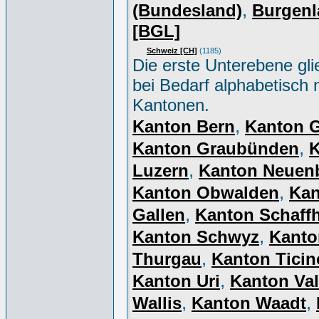
,
(Bundesland)
Burgenl
[BGL]
Schweiz [CH]
(1185)
Die erste Unterebene gli
bei Bedarf alphabetisch 
Kantonen.
,
Kanton Bern
Kanton 
,
Kanton Graubünden
K
,
Luzern
Kanton Neuen
,
Kanton Obwalden
Kan
,
Gallen
Kanton Schaff
,
Kanton Schwyz
Kanto
,
Thurgau
Kanton Ticin
,
Kanton Uri
Kanton Val
,
,
Wallis
Kanton Waadt