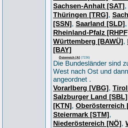
,
Sachsen-Anhalt [SAT]
,
Thüringen [TRG]
Sac
,
,
[SSN]
Saarland [SLD]
Rheinland-Pfalz [RHPF
,
Württemberg [BAWÜ]
[BAY]
Österreich [A]
(7236)
Die Bundesländer sind z
West nach Ost und dan
angeordnet .
,
Vorarlberg [VBG]
Tiro
Salzburger Land [SBL]
,
[KTN]
Oberösterreich
,
Steiermark [STM]
,
Niederöstereich [NÖ]