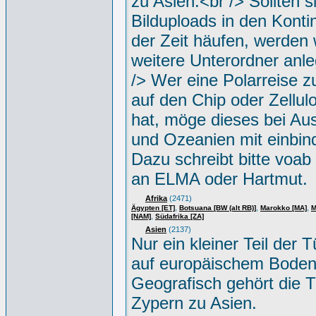
zu Asien.<br /> Sollten s
Bilduploads in den Konti
der Zeit häufen, werden w
weitere Unterordner anle
/> Wer eine Polarreise zu
auf den Chip oder Zellul
hat, möge dieses bei Aus
und Ozeanien mit einbin
Dazu schreibt bitte voab
an ELMA oder Hartmut.
Afrika
(2471)
,
,
,
Ägypten [ET]
Botsuana [BW (alt RB)]
Marokko [MA]
M
,
[NAM]
Südafrika [ZA]
Asien
(2137)
Nur ein kleiner Teil der Tü
auf europäischem Boden
Geografisch gehört die T
Zypern zu Asien.