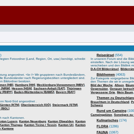
)
Reiserätsel
(554)
gten Fotoordner (Land, Region, Ort, usw.) benötigt, schreibt
In unserem Forum sind die Bilder
einstellen. Nach der Lösung we
verschieben und den Bildlink mi
,
D-A-CH Bilderrätsel
Bilderrä
Bildthemen
(4063)
htung angeordnet. <br /> Wir gruppieren nach Bundesländern,
lle Bundesländer nach Regierungsbezirken untergliedert sind.
Zur Kategorie vorgegebene Bild
n Bildordner besitzen.
den Themen die wir in unrege
,
,
,
men [HB]
Hamburg [HH]
Mecklenburg-Vorpommern [MBV]
,
,
Bild der Woche
Alleen
Bäume
,
,
,
n [NRW]
Hessen [HSN]
Sachsen-Anhalt [SAT]
Thüringen
,
Gegensätze
Genauer betrach
,
,
lz [RHPF]
Baden-Württemberg [BAWÜ]
Bayern [BAY]
,
Vergessene Orte
Mein Baum
Themen zu Deutschland
ann Nord-Süd angeordnet .
,
Brauchtum in Deutschland
P
,
,
,
Kärnten [KTN]
Oberösterreich [OÖ]
Steiermark [STM]
Schweiz
 [BGL]
Rund um Camping
(100
,
Campingplätze
Sonstiges zu
sch nach Kantonen.
Kulinarisches
(174)
,
,
,
nton Luzern
Kanton Neuenburg
Kanton Obwalden
Kanton
,
,
,
Kanton Thurgau
Kanton Ticino / Tessin
Kanton Uri
Kanton
FLORA
(1286)
e Kantone
FAUNA
(1067)