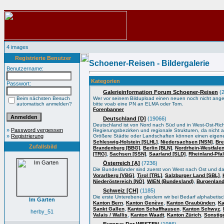
4 images
Registrierte Benutzer
Schoener-Reisen - Bildergalerie
Benutzername:
Kategorien
Passwort:
Galerieinformation Forum Schoener-Reisen
(2
Beim nächsten Besuch
Wer vor seinem Bildupload einen neuen noch nicht angele
automatisch anmelden?
bitte voab eine PN an ELMA oder Tom.
Forenbanner
Deutschland [D]
(19066)
Deutschland ist von Nord nach Süd und in West-Ost-Ric
»
Password vergessen
Regierungsbezirken und regionale Strukturen, da nicht a
»
Registrierung
Größere Städte oder Landschaften können einen eigene
,
,
Schleswig-Holstein [SLHL]
Niedersachsen [NSN]
Bre
Zufallsbild
,
,
Brandenburg [BBG]
Berlin [BLN]
Nordrhein-Westfale
,
,
,
[TRG]
Sachsen [SSN]
Saarland [SLD]
Rheinland-Pfa
Österreich [A]
(7236)
Die Bundesländer sind zuerst von West nach Ost und d
,
,
,
Vorarlberg [VBG]
Tirol [TRL]
Salzburger Land [SBL]
,
,
Niederöstereich [NÖ]
WIEN (Bundesland)
Burgenland
Schweiz [CH]
(1185)
Die erste Unterebene gliedern wir bei Bedarf alphabeti
Im Garten
,
,
,
Kanton Bern
Kanton Genève
Kanton Graubünden
Ka
,
,
,
Sankt Gallen
Kanton Schaffhausen
Kanton Schwyz
herby_51
,
,
,
Valais / Wallis
Kanton Waadt
Kanton Zürich
Sonstig