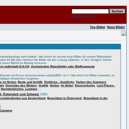
Erweiterte Suche
Top Bilder
Neue Bilder
rätselbeiträge sehr beliebt. Hier könnt Ihr neutral eure Bilder für unsere Bilderrätsel
rden ELMA oder Hartmut die Bilder mit der Losung editieren, in den richtigen Ordner
t neuer Bild-ID im Beitrag erneuern.
,
tsel außerhalb D-A-CH
merkwürdige Rätselbilder oder Bildfragmente
themen im Forum schoener-reisen.at/phpBB2.<br /> Hier könnt Ihr Bilder einstellen zu
lmäßigen Abständen vorgeben.
,
,
,
,
 im Herbst
Boote und Schiffe
Einblicke - Ausblicke
Farben des Sommers
,
,
,
,
,
,
tet
Gesichter des Winters
Grafitti
Herbst
Im Nebel
Kreisverkehre
Lost Places -
,
...
Nachdenkliches, Lustiges
, Österreich und Schweiz
(400)
,
,
ersönlichkeiten aus Deutschland
Brauchtum in Österreich
Brauchtum in der
)
 Camping