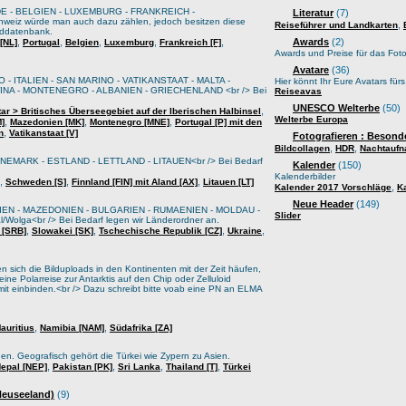
E - BELGIEN - LUXEMBURG - FRANKREICH -
Literatur
(7)
weiz würde man auch dazu zählen, jedoch besitzen diese
,
Reiseführer und Landkarten
lddatenbank.
,
,
,
,
,
Awards
(2)
[NL]
Portugal
Belgien
Luxemburg
Frankreich [F]
Awards und Preise für das Foto
Avatare
(36)
 - ITALIEN - SAN MARINO - VATIKANSTAAT - MALTA -
Hier könnt Ihr Eure Avatars für
A - MONTENEGRO - ALBANIEN - GRIECHENLAND <br /> Bei
Reiseavas
UNESCO Welterbe
(50)
,
tar > Britisches Überseegebiet auf der Iberischen Halbinsel
Welterbe Europa
,
,
,
M]
Mazedonien [MK]
Montenegro [MNE]
Portugal [P] mit den
,
n
Vatikanstaat [V]
Fotografieren : Besond
,
,
Bildcollagen
HDR
Nachtauf
EMARK - ESTLAND - LETTLAND - LITAUEN<br /> Bei Bedarf
Kalender
(150)
Kalenderbilder
,
,
,
Schweden [S]
Finnland [FIN] mit Aland [AX]
Litauen [LT]
,
Kalender 2017 Vorschläge
K
Neue Header
(149)
IEN - MAZEDONIEN - BULGARIEN - RUMAENIEN - MOLDAU -
Slider
lga<br /> Bei Bedarf legen wir Länderordner an.
,
,
,
,
 [SRB]
Slowakei [SK]
Tschechische Republik [CZ]
Ukraine
sich die Bilduploads in den Kontinenten mit der Zeit häufen,
ine Polarreise zur Antarktis auf den Chip oder Zelluloid
it einbinden.<br /> Dazu schreibt bitte voab eine PN an ELMA
,
,
auritius
Namibia [NAM]
Südafrika [ZA]
oden. Geografisch gehört die Türkei wie Zypern zu Asien.
,
,
,
,
epal [NEP]
Pakistan [PK]
Sri Lanka
Thailand [T]
Türkei
 Neuseeland)
(9)