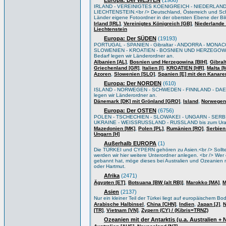
Europa: Der WESTEN
(1986)
IRLAND - VEREINIGTES KOENIGREICH - NIEDERLAND
LIECHTENSTEIN.<br /> Deutschland, Österreich und Sch
Länder eigene Fotoordner in der obersten Ebene der Bi
,
,
Irland [IRL]
Vereinigtes Königreich [GB]
Niederlande 
Liechtenstein
Europa: Der SÜDEN
(19193)
PORTUGAL - SPANIEN - Gibraltar - ANDORRA - MONACO
SLOWENIEN - KROATIEN - BOSNIEN UND HERZEGOWIN
Bedarf legen wir Länderordner an.
,
,
Albanien [AL]
Bosnien und Herzegowina [BIH]
Gibral
,
,
,
Griechenland [GR]
Italien [I]
KROATIEN [HR]
Malta [
,
,
Azoren
Slowenien [SLO]
Spanien [E] mit den Kanare
Europa: Der NORDEN
(610)
ISLAND - NORWEGEN - SCHWEDEN - FINNLAND - DAEN
legen wir Länderordner an.
,
,
Dänemark [DK] mit Grönland [GRO]
Island
Norwegen
Europa: Der OSTEN
(6756)
POLEN - TSCHECHIEN - SLOWAKEI - UNGARN - SERB
UKRAINE - WEISSRUSSLAND - RUSSLAND bis zum Ural/Wo
,
,
,
Mazedonien [MK]
Polen [PL]
Rumänien [RO]
Serbien
Ungarn [H]
Außerhalb EUROPA
(1)
Die TÜRKEI und CYPERN gehören zu Asien.<br /> Sollten 
werden wir hier weitere Unterordner anlegen. <br /> Wer e
gebannt hat, möge dieses bei Australien und Ozeanien m
oder Hartmut.
Afrika
(2471)
,
,
,
Ägypten [ET]
Botsuana [BW (alt RB)]
Marokko [MA]
M
Asien
(2137)
Nur ein kleiner Teil der Türkei liegt auf europäischem B
,
,
,
,
Arabische Halbinsel
China [CHN]
Indien
Japan [J]
N
,
,
[TR]
Vietnam [VN]
Zypern (CY) / (Kibris=TRNZ)
Ozeanien mit der Antarktis (u.a. Australien +