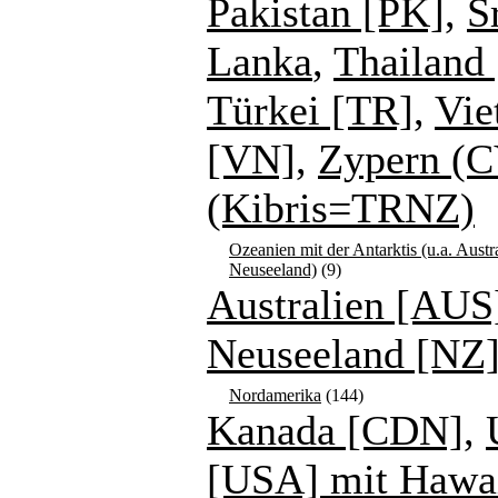
Pakistan [PK]
,
S
Lanka
,
Thailand 
Türkei [TR]
,
Vie
[VN]
,
Zypern (C
(Kibris=TRNZ)
Ozeanien mit der Antarktis (u.a. Austr
Neuseeland)
(9)
Australien [AUS
Neuseeland [NZ
Nordamerika
(144)
Kanada [CDN]
,
[USA] mit Hawa