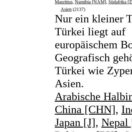
Mauritius
,
Namibia [NAM]
,
Südafrika [
Asien
(2137)
Nur ein kleiner T
Türkei liegt auf
europäischem B
Geografisch gehö
Türkei wie Zype
Asien.
Arabische Halbi
China [CHN]
,
In
Japan [J]
,
Nepal