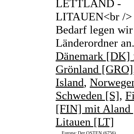
LETTLAND -
LITAUEN<br /> 
Bedarf legen wir
Länderordner an
Dänemark [DK] 
Grönland [GRO]
Island
,
Norwege
Schweden [S]
,
F
[FIN] mit Aland
Litauen [LT]
Europa: Der OSTEN
(6756)