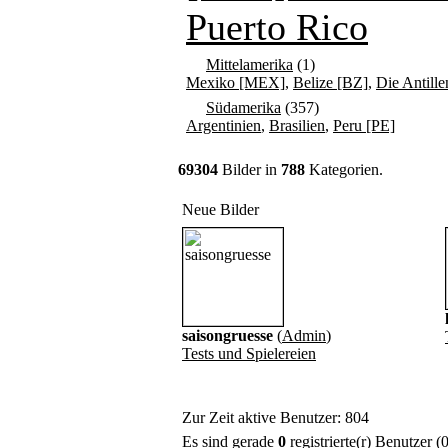
Puerto Rico
Mittelamerika
(1)
Mexiko [MEX]
,
Belize [BZ]
,
Die Antille
Südamerika
(357)
Argentinien
,
Brasilien
,
Peru [PE]
69304
Bilder in
788
Kategorien.
Neue Bilder
saisongruesse
(
Admin
)
Tests und Spielereien
Zur Zeit aktive Benutzer: 804
Es sind gerade
0
registrierte(r) Benutzer 