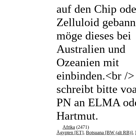
auf den Chip ode
Zelluloid gebannt
möge dieses bei
Australien und
Ozeanien mit
einbinden.<br /
schreibt bitte vo
PN an ELMA od
Hartmut.
Afrika
(2471)
Ägypten [ET]
,
Botsuana [BW (alt RB)]
,