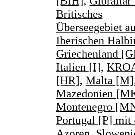
[BIH]
,
Gibraltar
Britisches
Überseegebiet au
Iberischen Halbi
Griechenland [G
Italien [I]
,
KROA
[HR]
,
Malta [M]
Mazedonien [M
Montenegro [M
Portugal [P] mit
Azoren
,
Sloweni