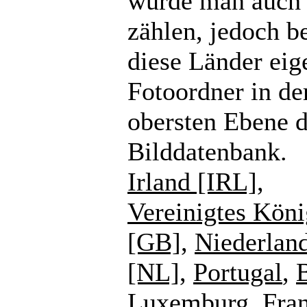
würde man auch
zählen, jedoch b
diese Länder eig
Fotoordner in de
obersten Ebene d
Bilddatenbank.
Irland [IRL]
,
Vereinigtes Köni
[GB]
,
Niederlan
[NL]
,
Portugal
,
Luxemburg
,
Fra