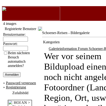
4 images
Registrierte Benutzer
Schoener-Reisen - Bildergalerie
Benutzername:
Kategorien
Passwort:
Galerieinformation Forum Schoener-R
Beim nächsten
Wer vor seinem
Besuch
automatisch
Bildupload eine
anmelden?
noch nicht angel
»
Password vergessen
Fotoordner (Lan
»
Registrierung
Zufallsbild
Region, Ort, usw