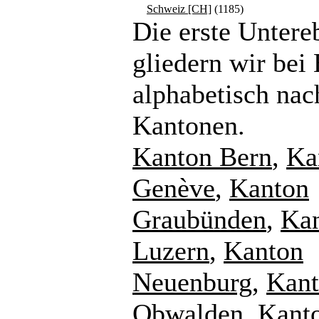
Schweiz [CH]
(1185)
Die erste Untere
gliedern wir bei
alphabetisch nac
Kantonen.
Kanton Bern
,
Ka
Genève
,
Kanton
Graubünden
,
Ka
Luzern
,
Kanton
Neuenburg
,
Kan
Obwalden
,
Kant