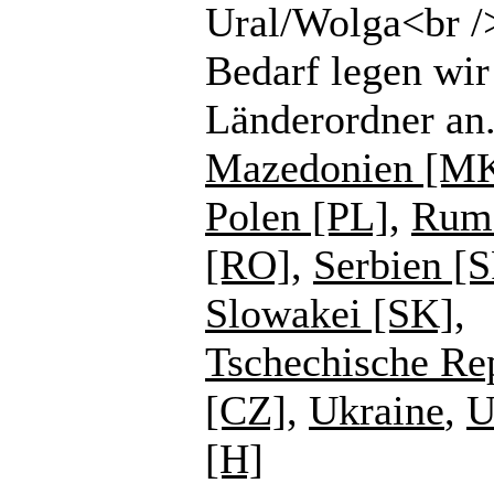
Ural/Wolga<br /
Bedarf legen wir
Länderordner an
Mazedonien [M
Polen [PL]
,
Rum
[RO]
,
Serbien [
Slowakei [SK]
,
Tschechische Re
[CZ]
,
Ukraine
,
U
[H]