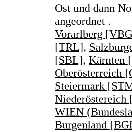
Ost und dann No
angeordnet .
Vorarlberg [VBG
[TRL]
,
Salzburg
[SBL]
,
Kärnten 
Oberösterreich 
Steiermark [ST
Niederöstereich
WIEN (Bundesla
Burgenland [BG