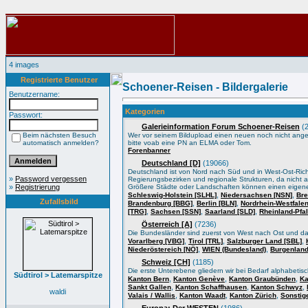
4 images
Registrierte Benutzer
Schoener-Reisen - Bildergalerie
Benutzername:
Kategorien
Passwort:
Galerieinformation Forum Schoener-Reisen
(2
Beim nächsten Besuch
Wer vor seinem Bildupload einen neuen noch nicht angele
automatisch anmelden?
bitte voab eine PN an ELMA oder Tom.
Forenbanner
Deutschland [D]
(19066)
Deutschland ist von Nord nach Süd und in West-Ost-Ric
»
Password vergessen
Regierungsbezirken und regionale Strukturen, da nicht a
»
Registrierung
Größere Städte oder Landschaften können einen eigene
,
,
Schleswig-Holstein [SLHL]
Niedersachsen [NSN]
Bre
Zufallsbild
,
,
Brandenburg [BBG]
Berlin [BLN]
Nordrhein-Westfale
,
,
,
[TRG]
Sachsen [SSN]
Saarland [SLD]
Rheinland-Pfa
Österreich [A]
(7236)
Die Bundesländer sind zuerst von West nach Ost und d
,
,
,
Vorarlberg [VBG]
Tirol [TRL]
Salzburger Land [SBL]
,
,
Niederöstereich [NÖ]
WIEN (Bundesland)
Burgenland
Schweiz [CH]
(1185)
Die erste Unterebene gliedern wir bei Bedarf alphabeti
Südtirol > Latemarspitze
,
,
,
Kanton Bern
Kanton Genève
Kanton Graubünden
Ka
,
,
,
Sankt Gallen
Kanton Schaffhausen
Kanton Schwyz
waldi
,
,
,
Valais / Wallis
Kanton Waadt
Kanton Zürich
Sonstig