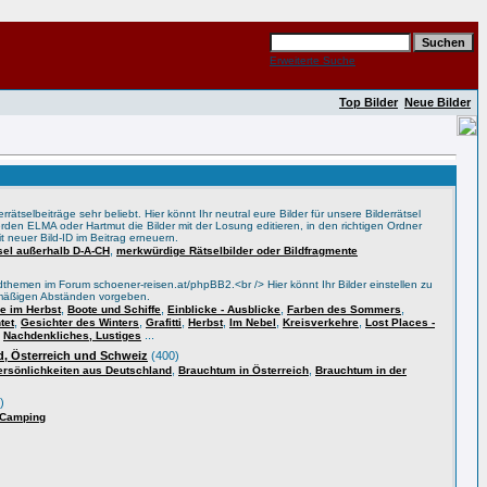
Erweiterte Suche
Top Bilder
Neue Bilder
rätselbeiträge sehr beliebt. Hier könnt Ihr neutral eure Bilder für unsere Bilderrätsel
rden ELMA oder Hartmut die Bilder mit der Losung editieren, in den richtigen Ordner
t neuer Bild-ID im Beitrag erneuern.
,
tsel außerhalb D-A-CH
merkwürdige Rätselbilder oder Bildfragmente
themen im Forum schoener-reisen.at/phpBB2.<br /> Hier könnt Ihr Bilder einstellen zu
lmäßigen Abständen vorgeben.
,
,
,
,
 im Herbst
Boote und Schiffe
Einblicke - Ausblicke
Farben des Sommers
,
,
,
,
,
,
tet
Gesichter des Winters
Grafitti
Herbst
Im Nebel
Kreisverkehre
Lost Places -
,
...
Nachdenkliches, Lustiges
, Österreich und Schweiz
(400)
,
,
ersönlichkeiten aus Deutschland
Brauchtum in Österreich
Brauchtum in der
)
 Camping