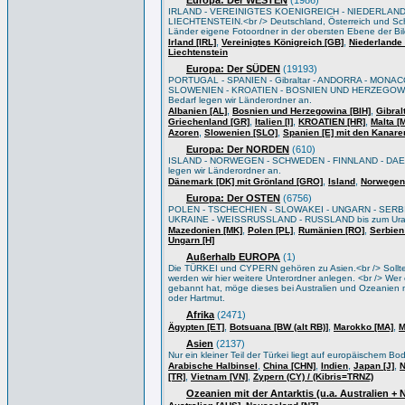
Europa: Der WESTEN
(1986)
IRLAND - VEREINIGTES KOENIGREICH - NIEDERLAND
LIECHTENSTEIN.<br /> Deutschland, Österreich und Sch
Länder eigene Fotoordner in der obersten Ebene der Bi
,
,
Irland [IRL]
Vereinigtes Königreich [GB]
Niederlande 
Liechtenstein
Europa: Der SÜDEN
(19193)
PORTUGAL - SPANIEN - Gibraltar - ANDORRA - MONACO
SLOWENIEN - KROATIEN - BOSNIEN UND HERZEGOWIN
Bedarf legen wir Länderordner an.
,
,
Albanien [AL]
Bosnien und Herzegowina [BIH]
Gibral
,
,
,
Griechenland [GR]
Italien [I]
KROATIEN [HR]
Malta [
,
,
Azoren
Slowenien [SLO]
Spanien [E] mit den Kanare
Europa: Der NORDEN
(610)
ISLAND - NORWEGEN - SCHWEDEN - FINNLAND - DAEN
legen wir Länderordner an.
,
,
Dänemark [DK] mit Grönland [GRO]
Island
Norwegen
Europa: Der OSTEN
(6756)
POLEN - TSCHECHIEN - SLOWAKEI - UNGARN - SERB
UKRAINE - WEISSRUSSLAND - RUSSLAND bis zum Ural/Wo
,
,
,
Mazedonien [MK]
Polen [PL]
Rumänien [RO]
Serbien
Ungarn [H]
Außerhalb EUROPA
(1)
Die TÜRKEI und CYPERN gehören zu Asien.<br /> Sollten 
werden wir hier weitere Unterordner anlegen. <br /> Wer e
gebannt hat, möge dieses bei Australien und Ozeanien m
oder Hartmut.
Afrika
(2471)
,
,
,
Ägypten [ET]
Botsuana [BW (alt RB)]
Marokko [MA]
M
Asien
(2137)
Nur ein kleiner Teil der Türkei liegt auf europäischem B
,
,
,
,
Arabische Halbinsel
China [CHN]
Indien
Japan [J]
N
,
,
[TR]
Vietnam [VN]
Zypern (CY) / (Kibris=TRNZ)
Ozeanien mit der Antarktis (u.a. Australien +