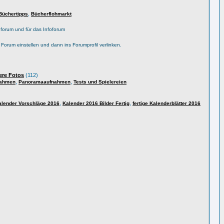
,
Büchertipps
Bücherflohmarkt
forum und für das Infoforum
s Forum einstellen und dann ins Forumprofil verlinken.
ere Fotos
(112)
,
,
nahmen
Panoramaaufnahmen
Tests und Spielereien
,
,
alender Vorschläge 2016
Kalender 2016 Bilder Fertig
fertige Kalenderblätter 2016