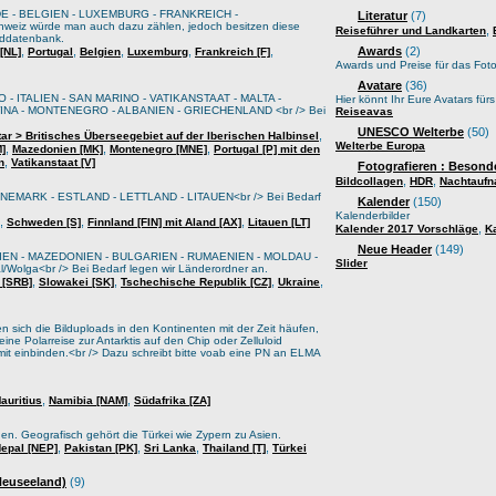
E - BELGIEN - LUXEMBURG - FRANKREICH -
Literatur
(7)
weiz würde man auch dazu zählen, jedoch besitzen diese
,
Reiseführer und Landkarten
lddatenbank.
,
,
,
,
,
Awards
(2)
[NL]
Portugal
Belgien
Luxemburg
Frankreich [F]
Awards und Preise für das Foto
Avatare
(36)
 - ITALIEN - SAN MARINO - VATIKANSTAAT - MALTA -
Hier könnt Ihr Eure Avatars für
A - MONTENEGRO - ALBANIEN - GRIECHENLAND <br /> Bei
Reiseavas
UNESCO Welterbe
(50)
,
tar > Britisches Überseegebiet auf der Iberischen Halbinsel
Welterbe Europa
,
,
,
M]
Mazedonien [MK]
Montenegro [MNE]
Portugal [P] mit den
,
n
Vatikanstaat [V]
Fotografieren : Besond
,
,
Bildcollagen
HDR
Nachtauf
EMARK - ESTLAND - LETTLAND - LITAUEN<br /> Bei Bedarf
Kalender
(150)
Kalenderbilder
,
,
,
Schweden [S]
Finnland [FIN] mit Aland [AX]
Litauen [LT]
,
Kalender 2017 Vorschläge
K
Neue Header
(149)
IEN - MAZEDONIEN - BULGARIEN - RUMAENIEN - MOLDAU -
Slider
lga<br /> Bei Bedarf legen wir Länderordner an.
,
,
,
,
 [SRB]
Slowakei [SK]
Tschechische Republik [CZ]
Ukraine
sich die Bilduploads in den Kontinenten mit der Zeit häufen,
ine Polarreise zur Antarktis auf den Chip oder Zelluloid
it einbinden.<br /> Dazu schreibt bitte voab eine PN an ELMA
,
,
auritius
Namibia [NAM]
Südafrika [ZA]
oden. Geografisch gehört die Türkei wie Zypern zu Asien.
,
,
,
,
epal [NEP]
Pakistan [PK]
Sri Lanka
Thailand [T]
Türkei
 Neuseeland)
(9)