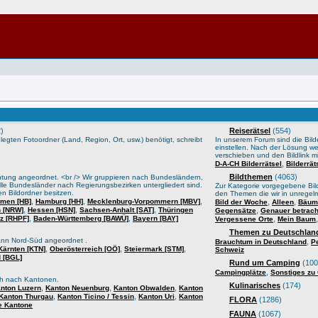
)
Reiserätsel
(554)
gten Fotoordner (Land, Region, Ort, usw.) benötigt, schreibt
In unserem Forum sind die Bilder
einstellen. Nach der Lösung we
verschieben und den Bildlink mi
,
D-A-CH Bilderrätsel
Bilderrä
Bildthemen
(4063)
htung angeordnet. <br /> Wir gruppieren nach Bundesländern,
lle Bundesländer nach Regierungsbezirken untergliedert sind.
Zur Kategorie vorgegebene Bild
n Bildordner besitzen.
den Themen die wir in unrege
,
,
,
men [HB]
Hamburg [HH]
Mecklenburg-Vorpommern [MBV]
,
,
Bild der Woche
Alleen
Bäume
,
,
,
n [NRW]
Hessen [HSN]
Sachsen-Anhalt [SAT]
Thüringen
,
Gegensätze
Genauer betrach
,
,
lz [RHPF]
Baden-Württemberg [BAWÜ]
Bayern [BAY]
,
Vergessene Orte
Mein Baum
Themen zu Deutschland
ann Nord-Süd angeordnet .
,
Brauchtum in Deutschland
P
,
,
,
Kärnten [KTN]
Oberösterreich [OÖ]
Steiermark [STM]
Schweiz
 [BGL]
Rund um Camping
(100
,
Campingplätze
Sonstiges zu
sch nach Kantonen.
Kulinarisches
(174)
,
,
,
nton Luzern
Kanton Neuenburg
Kanton Obwalden
Kanton
,
,
,
Kanton Thurgau
Kanton Ticino / Tessin
Kanton Uri
Kanton
FLORA
(1286)
e Kantone
FAUNA
(1067)