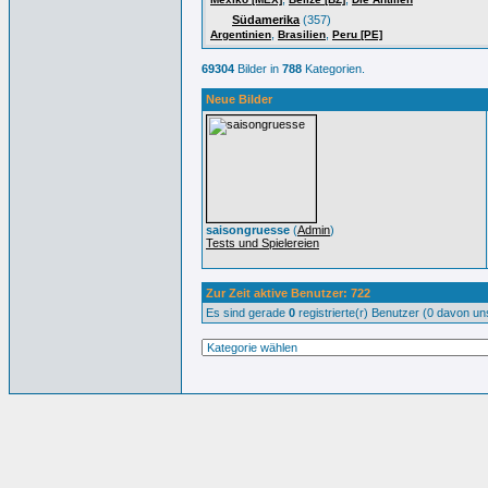
Südamerika
(357)
,
,
Argentinien
Brasilien
Peru [PE]
69304
Bilder in
788
Kategorien.
Neue Bilder
saisongruesse
(
Admin
)
Tests und Spielereien
Zur Zeit aktive Benutzer: 722
Es sind gerade
0
registrierte(r) Benutzer (0 davon u