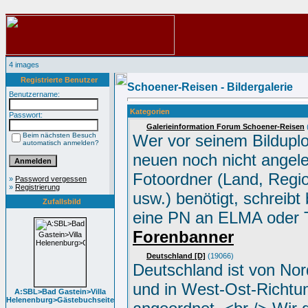
4 images
Registrierte Benutzer
Schoener-Reisen - Bildergalerie
Benutzername:
Kategorien
Passwort:
Galerieinformation Forum Schoener-Reisen
Beim nächsten Besuch
Wer vor seinem Bildupl
automatisch anmelden?
neuen noch nicht angel
Fotoordner (Land, Regio
»
Password vergessen
»
Registrierung
usw.) benötigt, schreibt 
Zufallsbild
eine PN an ELMA oder 
Forenbanner
Deutschland [D]
(19066)
Deutschland ist von No
und in West-Ost-Richtu
A:SBL>Bad Gastein>Villa
Helenenburg>Gästebuchseite