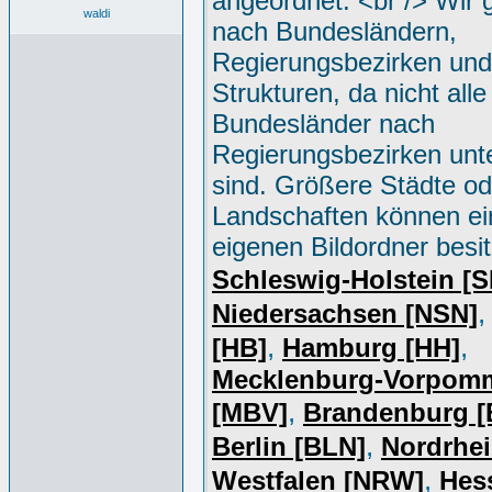
angeordnet. <br /> Wir 
waldi
nach Bundesländern,
Regierungsbezirken und
Strukturen, da nicht alle
Bundesländer nach
Regierungsbezirken unte
sind. Größere Städte od
Landschaften können e
eigenen Bildordner besi
Schleswig-Holstein [
Niedersachsen [NSN]
,
,
[HB]
Hamburg [HH]
Mecklenburg-Vorpom
,
[MBV]
Brandenburg 
,
Berlin [BLN]
Nordrhei
,
Westfalen [NRW]
Hes