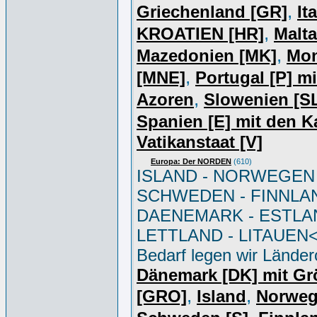
,
Griechenland [GR]
Ita
,
KROATIEN [HR]
Malta
,
Mazedonien [MK]
Mon
,
[MNE]
Portugal [P] m
,
Azoren
Slowenien [S
Spanien [E] mit den 
Vatikanstaat [V]
Europa: Der NORDEN
(610)
ISLAND - NORWEGEN 
SCHWEDEN - FINNLAN
DAENEMARK - ESTLA
LETTLAND - LITAUEN<b
Bedarf legen wir Länder
Dänemark [DK] mit Gr
,
,
[GRO]
Island
Norwe