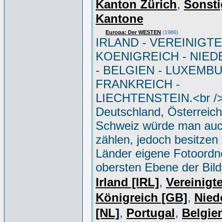
,
Kanton Zürich
Sonsti
Kantone
Europa: Der WESTEN
(1986)
IRLAND - VEREINIGT
KOENIGREICH - NIE
- BELGIEN - LUXEMBU
FRANKREICH -
LIECHTENSTEIN.<br /
Deutschland, Österreic
Schweiz würde man au
zählen, jedoch besitzen
Länder eigene Fotoordne
obersten Ebene der Bil
,
Irland [IRL]
Vereinigt
,
Königreich [GB]
Nied
,
,
[NL]
Portugal
Belgie