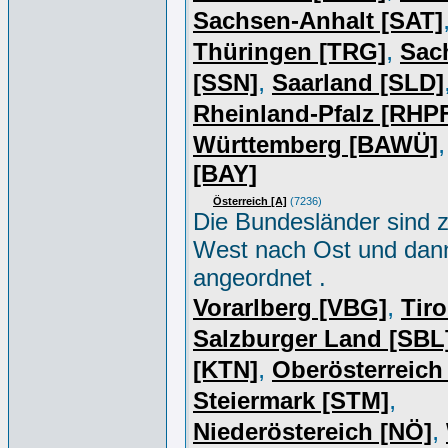
Sachsen-Anhalt [SAT]
,
Thüringen [TRG]
Sac
,
[SSN]
Saarland [SLD]
Rheinland-Pfalz [RHP
Württemberg [BAWÜ]
[BAY]
Österreich [A]
(7236)
Die Bundesländer sind z
West nach Ost und dan
angeordnet .
,
Vorarlberg [VBG]
Tiro
Salzburger Land [SBL
,
[KTN]
Oberösterreich
,
Steiermark [STM]
,
Niederöstereich [NÖ]