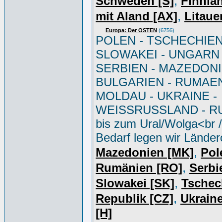
,
Schweden [S]
Finnlan
,
mit Aland [AX]
Litaue
Europa: Der OSTEN
(6756)
POLEN - TSCHECHIEN
SLOWAKEI - UNGARN 
SERBIEN - MAZEDONI
BULGARIEN - RUMAEN
MOLDAU - UKRAINE -
WEISSRUSSLAND - R
bis zum Ural/Wolga<br /
Bedarf legen wir Länder
,
Mazedonien [MK]
Pol
,
Rumänien [RO]
Serbi
,
Slowakei [SK]
Tschec
,
Republik [CZ]
Ukrain
[H]