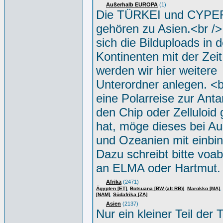
Außerhalb EUROPA
(1)
Die TÜRKEI und CYP
gehören zu Asien.<br />
sich die Bilduploads in 
Kontinenten mit der Zeit
werden wir hier weitere
Unterordner anlegen. <
eine Polarreise zur Antar
den Chip oder Zelluloid
hat, möge dieses bei Au
und Ozeanien mit einbin
Dazu schreibt bitte voa
an ELMA oder Hartmut.
Afrika
(2471)
,
,
,
Ägypten [ET]
Botsuana [BW (alt RB)]
Marokko [MA]
,
[NAM]
Südafrika [ZA]
Asien
(2137)
Nur ein kleiner Teil der T