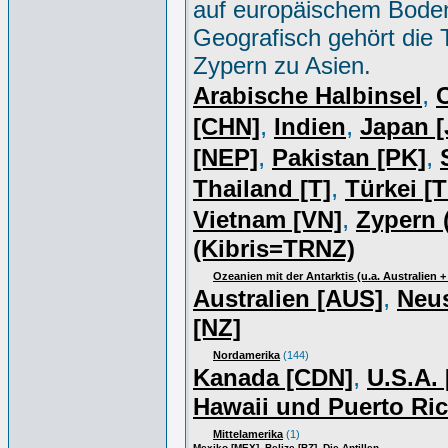
auf europäischem Bode
Geografisch gehört die 
Zypern zu Asien.
,
Arabische Halbinsel
,
,
[CHN]
Indien
Japan [
,
,
[NEP]
Pakistan [PK]
,
Thailand [T]
Türkei [
,
Vietnam [VN]
Zypern 
(Kibris=TRNZ)
Ozeanien mit der Antarktis (u.a. Australien 
,
Australien [AUS]
Neu
[NZ]
Nordamerika
(144)
,
Kanada [CDN]
U.S.A.
Hawaii und Puerto Ri
Mittelamerika
(1)
,
,
Mexiko [MEX]
Belize [BZ]
Die Antillen