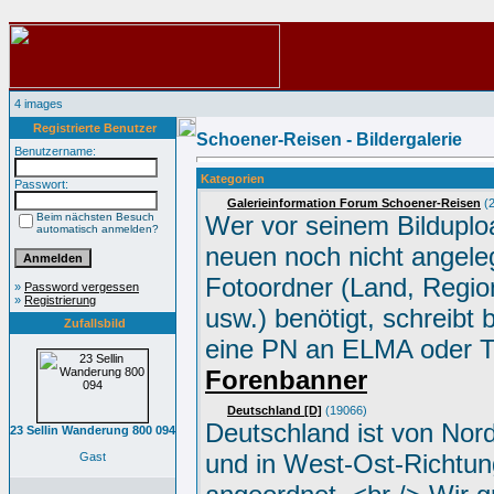
4 images
Registrierte Benutzer
Schoener-Reisen - Bildergalerie
Benutzername:
Kategorien
Passwort:
Galerieinformation Forum Schoener-Reisen
(2
Beim nächsten Besuch
Wer vor seinem Bilduplo
automatisch anmelden?
neuen noch nicht angele
Fotoordner (Land, Region
»
Password vergessen
»
Registrierung
usw.) benötigt, schreibt 
Zufallsbild
eine PN an ELMA oder 
Forenbanner
Deutschland [D]
(19066)
Deutschland ist von Nor
23 Sellin Wanderung 800 094
und in West-Ost-Richtun
Gast