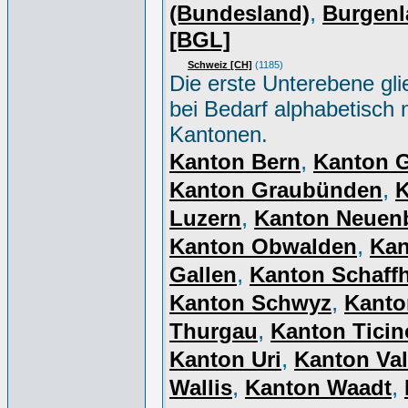
,
(Bundesland)
Burgenl
[BGL]
Schweiz [CH]
(1185)
Die erste Unterebene gli
bei Bedarf alphabetisch 
Kantonen.
,
Kanton Bern
Kanton 
,
Kanton Graubünden
K
,
Luzern
Kanton Neuen
,
Kanton Obwalden
Kan
,
Gallen
Kanton Schaff
,
Kanton Schwyz
Kanto
,
Thurgau
Kanton Ticin
,
Kanton Uri
Kanton Val
,
,
Wallis
Kanton Waadt