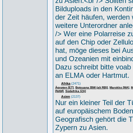
zu Asien.<br /> Sollten s
Bilduploads in den Konti
der Zeit häufen, werden w
weitere Unterordner anle
/> Wer eine Polarreise zu
auf den Chip oder Zellul
hat, möge dieses bei Aus
und Ozeanien mit einbin
Dazu schreibt bitte voab
an ELMA oder Hartmut.
Afrika
(2471)
,
,
,
Ägypten [ET]
Botsuana [BW (alt RB)]
Marokko [MA]
M
,
[NAM]
Südafrika [ZA]
Asien
(2137)
Nur ein kleiner Teil der Tü
auf europäischem Boden
Geografisch gehört die T
Zypern zu Asien.