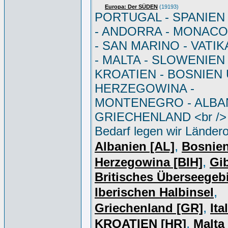
Europa: Der SÜDEN
(19193)
PORTUGAL - SPANIEN - 
- ANDORRA - MONACO 
- SAN MARINO - VATI
- MALTA - SLOWENIEN 
KROATIEN - BOSNIEN
HERZEGOWINA -
MONTENEGRO - ALBAN
GRIECHENLAND <br /> 
Bedarf legen wir Ländero
,
Albanien [AL]
Bosnie
,
Herzegowina [BIH]
Gib
Britisches Überseegebi
,
Iberischen Halbinsel
,
Griechenland [GR]
Ita
,
KROATIEN [HR]
Malta