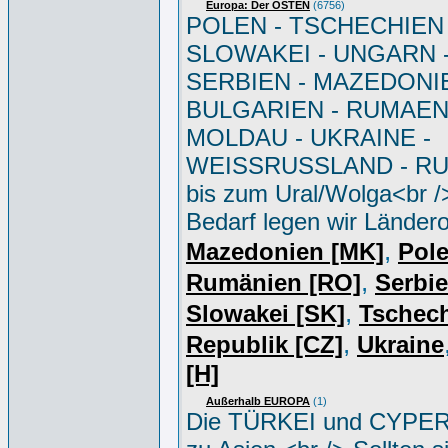
Europa: Der OSTEN
(6756)
POLEN - TSCHECHIEN 
SLOWAKEI - UNGARN 
SERBIEN - MAZEDONIE
BULGARIEN - RUMAEN
MOLDAU - UKRAINE -
WEISSRUSSLAND - R
bis zum Ural/Wolga<br /
Bedarf legen wir Ländero
,
Mazedonien [MK]
Pole
,
Rumänien [RO]
Serbi
,
Slowakei [SK]
Tschec
,
Republik [CZ]
Ukraine
[H]
Außerhalb EUROPA
(1)
Die TÜRKEI und CYPER