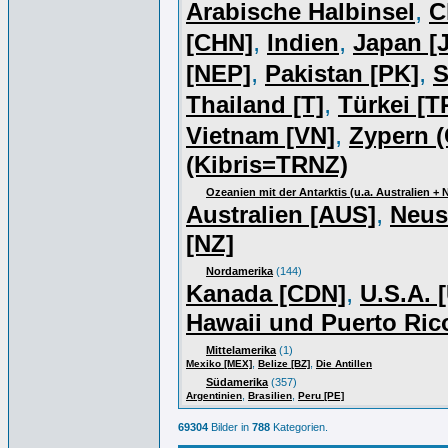
,
Arabische Halbinsel
C
,
,
[CHN]
Indien
Japan [J
,
,
[NEP]
Pakistan [PK]
S
,
Thailand [T]
Türkei [T
,
Vietnam [VN]
Zypern (
(Kibris=TRNZ)
Ozeanien mit der Antarktis (u.a. Australien +
,
Australien [AUS]
Neus
[NZ]
Nordamerika
(144)
,
Kanada [CDN]
U.S.A. 
Hawaii und Puerto Ric
Mittelamerika
(1)
,
,
Mexiko [MEX]
Belize [BZ]
Die Antillen
Südamerika
(357)
,
,
Argentinien
Brasilien
Peru [PE]
69304
Bilder in
788
Kategorien.