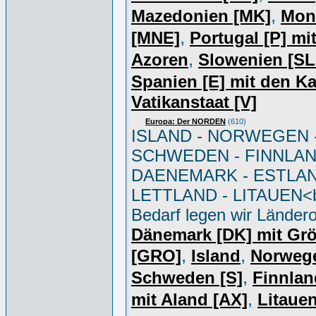
,
Mazedonien [MK]
Mon
,
[MNE]
Portugal [P] mi
,
Azoren
Slowenien [S
Spanien [E] mit den K
Vatikanstaat [V]
Europa: Der NORDEN
(610)
ISLAND - NORWEGEN 
SCHWEDEN - FINNLAN
DAENEMARK - ESTLAN
LETTLAND - LITAUEN<br
Bedarf legen wir Ländero
Dänemark [DK] mit Gr
,
,
[GRO]
Island
Norweg
,
Schweden [S]
Finnlan
,
mit Aland [AX]
Litauen