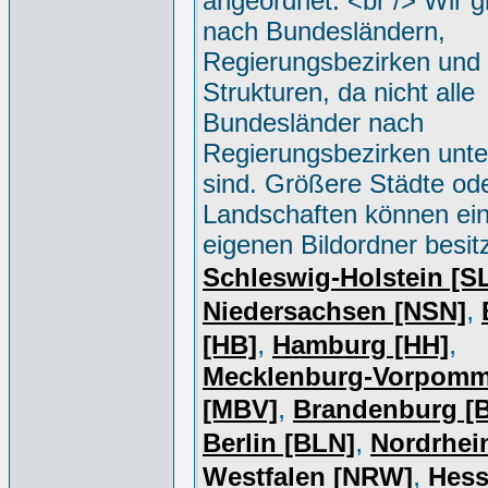
angeordnet. <br /> Wir g
nach Bundesländern,
Regierungsbezirken und 
Strukturen, da nicht alle
Bundesländer nach
Regierungsbezirken unter
sind. Größere Städte od
Landschaften können ei
eigenen Bildordner besit
Schleswig-Holstein [S
,
Niedersachsen [NSN]
,
,
[HB]
Hamburg [HH]
Mecklenburg-Vorpomm
,
[MBV]
Brandenburg [
,
Berlin [BLN]
Nordrhei
,
Westfalen [NRW]
Hess