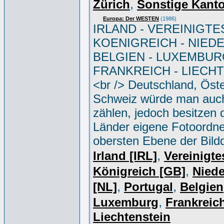
,
Zürich
Sonstige Kant
Europa: Der WESTEN
(1986)
IRLAND - VEREINIGTE
KOENIGREICH - NIED
BELGIEN - LUXEMBUR
FRANKREICH - LIECH
<br /> Deutschland, Öste
Schweiz würde man auc
zählen, jedoch besitzen 
Länder eigene Fotoordne
obersten Ebene der Bild
,
Irland [IRL]
Vereinigte
,
Königreich [GB]
Niede
,
,
[NL]
Portugal
Belgien
,
Luxemburg
Frankreich
Liechtenstein