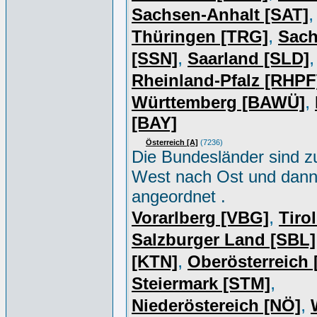
,
Sachsen-Anhalt [SAT]
,
Thüringen [TRG]
Sac
,
,
[SSN]
Saarland [SLD]
Rheinland-Pfalz [RHPF
,
Württemberg [BAWÜ]
[BAY]
Österreich [A]
(7236)
Die Bundesländer sind z
West nach Ost und dan
angeordnet .
,
Vorarlberg [VBG]
Tiro
Salzburger Land [SBL]
,
[KTN]
Oberösterreich
,
Steiermark [STM]
,
Niederöstereich [NÖ]