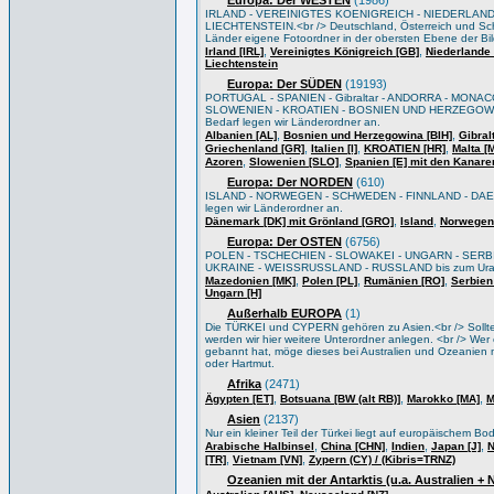
Europa: Der WESTEN
(1986)
IRLAND - VEREINIGTES KOENIGREICH - NIEDERLAND
LIECHTENSTEIN.<br /> Deutschland, Österreich und Sch
Länder eigene Fotoordner in der obersten Ebene der Bi
,
,
Irland [IRL]
Vereinigtes Königreich [GB]
Niederlande 
Liechtenstein
Europa: Der SÜDEN
(19193)
PORTUGAL - SPANIEN - Gibraltar - ANDORRA - MONACO
SLOWENIEN - KROATIEN - BOSNIEN UND HERZEGOWIN
Bedarf legen wir Länderordner an.
,
,
Albanien [AL]
Bosnien und Herzegowina [BIH]
Gibral
,
,
,
Griechenland [GR]
Italien [I]
KROATIEN [HR]
Malta [
,
,
Azoren
Slowenien [SLO]
Spanien [E] mit den Kanare
Europa: Der NORDEN
(610)
ISLAND - NORWEGEN - SCHWEDEN - FINNLAND - DAEN
legen wir Länderordner an.
,
,
Dänemark [DK] mit Grönland [GRO]
Island
Norwegen
Europa: Der OSTEN
(6756)
POLEN - TSCHECHIEN - SLOWAKEI - UNGARN - SERB
UKRAINE - WEISSRUSSLAND - RUSSLAND bis zum Ural/Wo
,
,
,
Mazedonien [MK]
Polen [PL]
Rumänien [RO]
Serbien
Ungarn [H]
Außerhalb EUROPA
(1)
Die TÜRKEI und CYPERN gehören zu Asien.<br /> Sollten 
werden wir hier weitere Unterordner anlegen. <br /> Wer e
gebannt hat, möge dieses bei Australien und Ozeanien m
oder Hartmut.
Afrika
(2471)
,
,
,
Ägypten [ET]
Botsuana [BW (alt RB)]
Marokko [MA]
M
Asien
(2137)
Nur ein kleiner Teil der Türkei liegt auf europäischem B
,
,
,
,
Arabische Halbinsel
China [CHN]
Indien
Japan [J]
N
,
,
[TR]
Vietnam [VN]
Zypern (CY) / (Kibris=TRNZ)
Ozeanien mit der Antarktis (u.a. Australien +