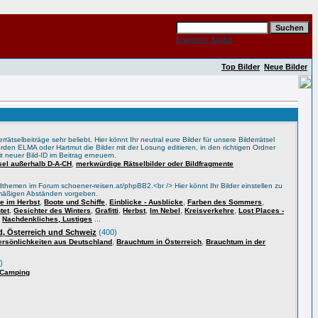
Erweiterte Suche
Top Bilder
Neue Bilder
rätselbeiträge sehr beliebt. Hier könnt Ihr neutral eure Bilder für unsere Bilderrätsel
rden ELMA oder Hartmut die Bilder mit der Losung editieren, in den richtigen Ordner
t neuer Bild-ID im Beitrag erneuern.
,
tsel außerhalb D-A-CH
merkwürdige Rätselbilder oder Bildfragmente
themen im Forum schoener-reisen.at/phpBB2.<br /> Hier könnt Ihr Bilder einstellen zu
lmäßigen Abständen vorgeben.
,
,
,
,
 im Herbst
Boote und Schiffe
Einblicke - Ausblicke
Farben des Sommers
,
,
,
,
,
,
tet
Gesichter des Winters
Grafitti
Herbst
Im Nebel
Kreisverkehre
Lost Places -
,
...
Nachdenkliches, Lustiges
, Österreich und Schweiz
(400)
,
,
ersönlichkeiten aus Deutschland
Brauchtum in Österreich
Brauchtum in der
)
 Camping