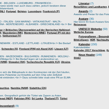
E - BELGIEN - LUXEMBURG - FRANKREICH -
Literatur
(7)
weiz würde man auch dazu zählen, jedoch besitzen diese
,
Reiseführer und Landkarten
lddatenbank.
,
,
,
,
,
Awards
(2)
[NL]
Portugal
Belgien
Luxemburg
Frankreich [F]
Awards und Preise für das Foto
Avatare
(36)
 - ITALIEN - SAN MARINO - VATIKANSTAAT - MALTA -
Hier könnt Ihr Eure Avatars für
A - MONTENEGRO - ALBANIEN - GRIECHENLAND <br /> Bei
Reiseavas
UNESCO Welterbe
(50)
,
tar > Britisches Überseegebiet auf der Iberischen Halbinsel
Welterbe Europa
,
,
,
M]
Mazedonien [MK]
Montenegro [MNE]
Portugal [P] mit den
,
n
Vatikanstaat [V]
Fotografieren : Besond
,
,
Bildcollagen
HDR
Nachtauf
EMARK - ESTLAND - LETTLAND - LITAUEN<br /> Bei Bedarf
Kalender
(150)
Kalenderbilder
,
,
,
Schweden [S]
Finnland [FIN] mit Aland [AX]
Litauen [LT]
,
Kalender 2017 Vorschläge
K
Neue Header
(149)
IEN - MAZEDONIEN - BULGARIEN - RUMAENIEN - MOLDAU -
Slider
lga<br /> Bei Bedarf legen wir Länderordner an.
,
,
,
,
 [SRB]
Slowakei [SK]
Tschechische Republik [CZ]
Ukraine
sich die Bilduploads in den Kontinenten mit der Zeit häufen,
ine Polarreise zur Antarktis auf den Chip oder Zelluloid
it einbinden.<br /> Dazu schreibt bitte voab eine PN an ELMA
,
,
auritius
Namibia [NAM]
Südafrika [ZA]
oden. Geografisch gehört die Türkei wie Zypern zu Asien.
,
,
,
,
epal [NEP]
Pakistan [PK]
Sri Lanka
Thailand [T]
Türkei
 Neuseeland)
(9)