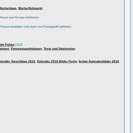
,
Büchertipps
Bücherflohmarkt
forum und für das Infoforum
s Forum einstellen und dann ins Forumprofil verlinken.
ere Fotos
(112)
,
,
nahmen
Panoramaaufnahmen
Tests und Spielereien
,
,
alender Vorschläge 2016
Kalender 2016 Bilder Fertig
fertige Kalenderblätter 2016