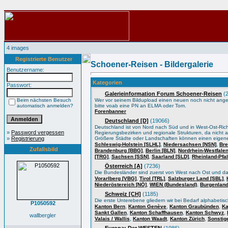
4 images
Registrierte Benutzer
Schoener-Reisen - Bildergalerie
Benutzername:
Kategorien
Passwort:
Galerieinformation Forum Schoener-Reisen
(2
Beim nächsten Besuch
Wer vor seinem Bildupload einen neuen noch nicht angele
automatisch anmelden?
bitte voab eine PN an ELMA oder Tom.
Forenbanner
Deutschland [D]
(19066)
Deutschland ist von Nord nach Süd und in West-Ost-Ric
»
Password vergessen
Regierungsbezirken und regionale Strukturen, da nicht a
»
Registrierung
Größere Städte oder Landschaften können einen eigene
,
,
Schleswig-Holstein [SLHL]
Niedersachsen [NSN]
Bre
Zufallsbild
,
,
Brandenburg [BBG]
Berlin [BLN]
Nordrhein-Westfale
,
,
,
[TRG]
Sachsen [SSN]
Saarland [SLD]
Rheinland-Pfa
Österreich [A]
(7236)
Die Bundesländer sind zuerst von West nach Ost und d
,
,
,
Vorarlberg [VBG]
Tirol [TRL]
Salzburger Land [SBL]
,
,
Niederöstereich [NÖ]
WIEN (Bundesland)
Burgenland
Schweiz [CH]
(1185)
Die erste Unterebene gliedern wir bei Bedarf alphabeti
P1050592
,
,
,
Kanton Bern
Kanton Genève
Kanton Graubünden
Ka
,
,
,
Sankt Gallen
Kanton Schaffhausen
Kanton Schwyz
wallbergler
,
,
,
Valais / Wallis
Kanton Waadt
Kanton Zürich
Sonstig