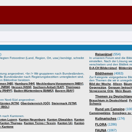
)
Reiserätsel
(554)
gten Fotoordner (Land, Region, Ort, usw.) benötigt, schreibt
In unserem Forum sind die Bilder
einstellen. Nach der Lösung we
verschieben und den Bildlink mi
,
D-A-CH Bilderrätsel
Bilderrä
Bildthemen
(4063)
htung angeordnet. <br /> Wir gruppieren nach Bundesländern,
lle Bundesländer nach Regierungsbezirken untergliedert sind.
Zur Kategorie vorgegebene Bild
n Bildordner besitzen.
den Themen die wir in unrege
,
,
,
men [HB]
Hamburg [HH]
Mecklenburg-Vorpommern [MBV]
,
,
Bild der Woche
Alleen
Bäume
,
,
,
n [NRW]
Hessen [HSN]
Sachsen-Anhalt [SAT]
Thüringen
,
Gegensätze
Genauer betrach
,
,
lz [RHPF]
Baden-Württemberg [BAWÜ]
Bayern [BAY]
,
Vergessene Orte
Mein Baum
Themen zu Deutschland
ann Nord-Süd angeordnet .
,
Brauchtum in Deutschland
P
,
,
,
Kärnten [KTN]
Oberösterreich [OÖ]
Steiermark [STM]
Schweiz
 [BGL]
Rund um Camping
(100
,
Campingplätze
Sonstiges zu
sch nach Kantonen.
Kulinarisches
(174)
,
,
,
nton Luzern
Kanton Neuenburg
Kanton Obwalden
Kanton
,
,
,
Kanton Thurgau
Kanton Ticino / Tessin
Kanton Uri
Kanton
FLORA
(1286)
e Kantone
FAUNA
(1067)