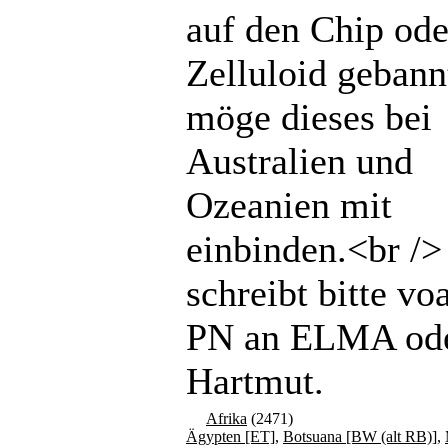
auf den Chip ode
Zelluloid gebannt
möge dieses bei
Australien und
Ozeanien mit
einbinden.<br /
schreibt bitte vo
PN an ELMA od
Hartmut.
Afrika
(2471)
Ägypten [ET]
,
Botsuana [BW (alt RB)]
,