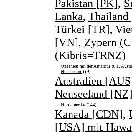
Pakistan [PK]
,
S
Lanka
,
Thailand 
Türkei [TR]
,
Vie
[VN]
,
Zypern (C
(Kibris=TRNZ)
Ozeanien mit der Antarktis (u.a. Austr
Neuseeland)
(9)
Australien [AUS
Neuseeland [NZ
Nordamerika
(144)
Kanada [CDN]
,
[USA] mit Hawa