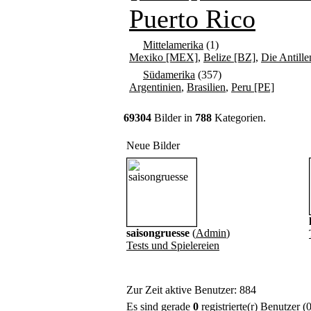
Puerto Rico
Mittelamerika
(1)
Mexiko [MEX]
,
Belize [BZ]
,
Die Antille
Südamerika
(357)
Argentinien
,
Brasilien
,
Peru [PE]
69304
Bilder in
788
Kategorien.
Neue Bilder
saisongruesse
(
Admin
)
Tests und Spielereien
Zur Zeit aktive Benutzer: 884
Es sind gerade
0
registrierte(r) Benutzer 