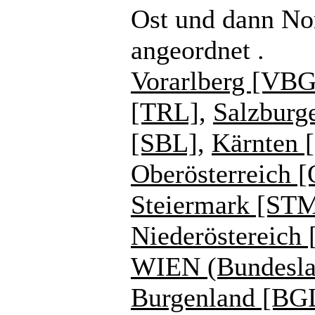
Ost und dann No
angeordnet .
Vorarlberg [VBG
[TRL]
,
Salzburg
[SBL]
,
Kärnten 
Oberösterreich 
Steiermark [ST
Niederöstereich
WIEN (Bundesla
Burgenland [BG