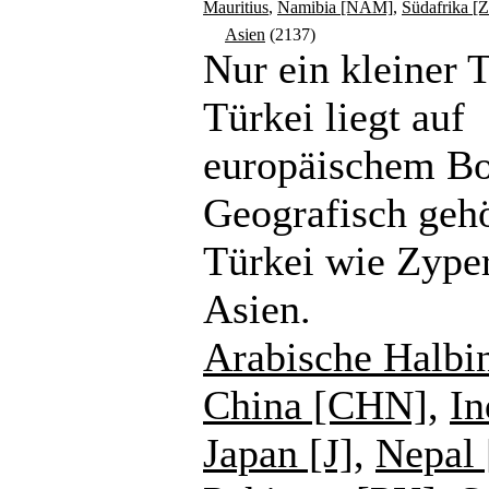
Mauritius
,
Namibia [NAM]
,
Südafrika [
Asien
(2137)
Nur ein kleiner T
Türkei liegt auf
europäischem B
Geografisch gehö
Türkei wie Zype
Asien.
Arabische Halbi
China [CHN]
,
In
Japan [J]
,
Nepal