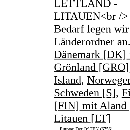
LETTLAND -
LITAUEN<br /> 
Bedarf legen wir
Länderordner an
Dänemark [DK] 
Grönland [GRO]
Island
,
Norwege
Schweden [S]
,
F
[FIN] mit Aland
Litauen [LT]
Europa: Der OSTEN
(6756)