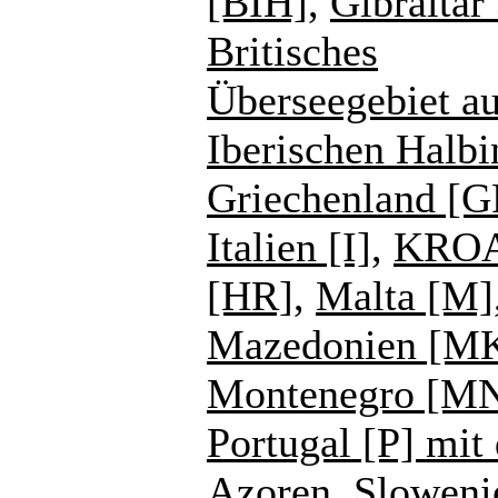
[BIH]
,
Gibraltar
Britisches
Überseegebiet au
Iberischen Halbi
Griechenland [G
Italien [I]
,
KROA
[HR]
,
Malta [M]
Mazedonien [M
Montenegro [M
Portugal [P] mit
Azoren
,
Sloweni