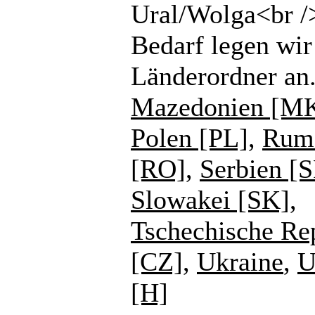
Ural/Wolga<br /
Bedarf legen wir
Länderordner an
Mazedonien [M
Polen [PL]
,
Rum
[RO]
,
Serbien [
Slowakei [SK]
,
Tschechische Re
[CZ]
,
Ukraine
,
U
[H]