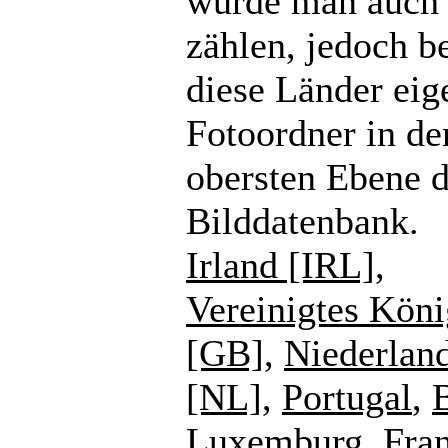
würde man auch
zählen, jedoch b
diese Länder eig
Fotoordner in de
obersten Ebene d
Bilddatenbank.
Irland [IRL]
,
Vereinigtes Köni
[GB]
,
Niederlan
[NL]
,
Portugal
,
Luxemburg
,
Fra