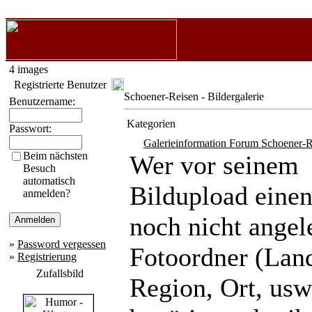
4 images
Registrierte Benutzer
Schoener-Reisen - Bildergalerie
Benutzername:
Kategorien
Passwort:
Galerieinformation Forum Schoener-R
Beim nächsten
Wer vor seinem
Besuch
automatisch
Bildupload eine
anmelden?
noch nicht angel
»
Password vergessen
Fotoordner (Lan
»
Registrierung
Zufallsbild
Region, Ort, usw