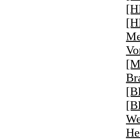
[H
[H
Me
Vo
[M
Br
[B
[B
We
He