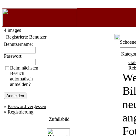
4 images
Registrierte Benutzer
Schoener
Benutzername:
Kategor
Passwort:
Gal
Beim nächsten
Rei
Besuch
We
automatisch
anmelden?
Bi
ne
»
Password vergessen
»
Registrierung
an
Zufallsbild
Fo