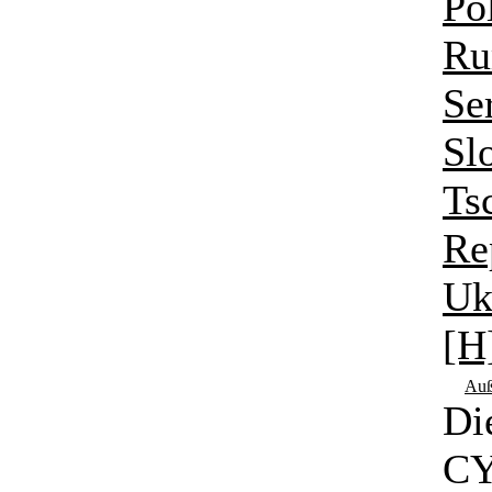
Po
Ru
Se
Sl
Ts
Re
Uk
[H
Au
Di
CY