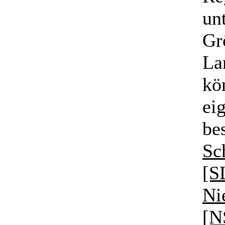
unt
Gr
La
kö
ei
be
Sc
[S
Ni
[N