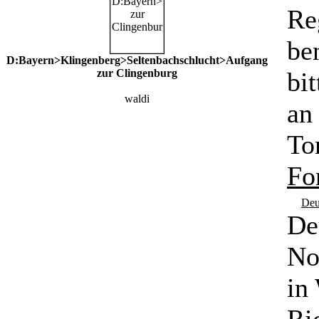
Re
ben
D:Bayern>Klingenberg>Seltenbachschlucht>Aufgang
zur Clingenburg
bi
waldi
an
To
Fo
Deu
De
No
in