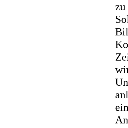
zu
Sol
Bi
Ko
Ze
wi
Un
an
ei
An