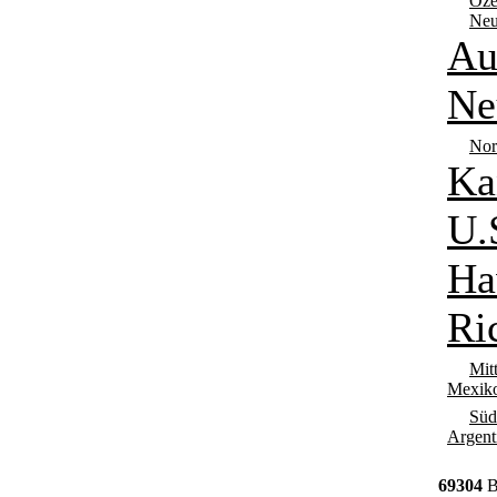
Oze
Neu
Au
Ne
Nor
Ka
U.
Ha
Ri
Mit
Mexik
Süd
Argent
69304
B