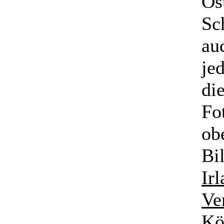
Ös
Sc
au
je
di
Fo
ob
Bi
Ir
Ve
Kö