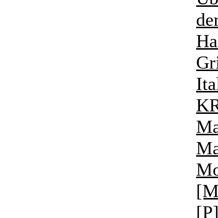
de
Ha
Gr
Ita
KR
Ma
Ma
Mo
[M
[P