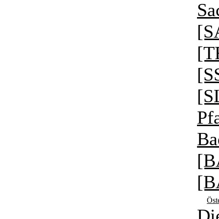
Sa
[S
[T
[S
[S
Pf
Ba
[
[B
Öst
Di