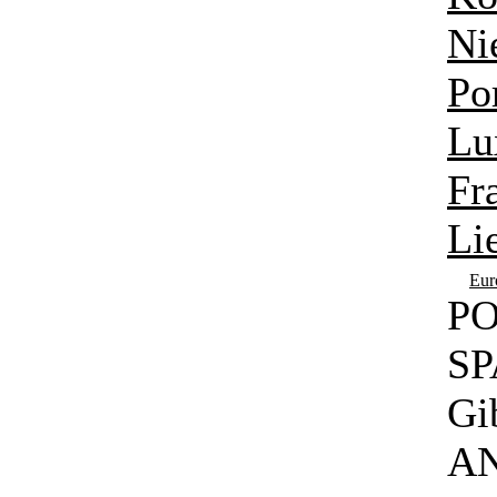
Ni
Po
Lu
Fr
Li
Eur
PO
SP
Gib
A