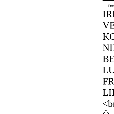
Eur
IR
VE
KO
NI
BE
L
FR
LI
<b