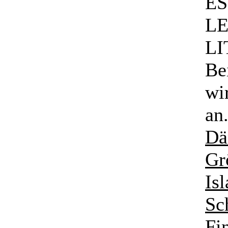
ES
LE
LI
Be
wi
an
Dä
Gr
Is
Sc
Fi