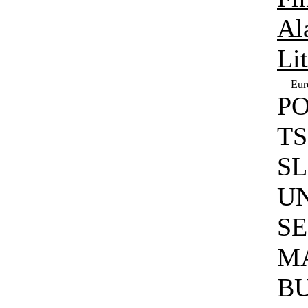
Al
Li
Eur
PO
TS
SL
U
SE
M
BU