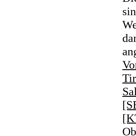
si
We
da
an
Vo
Ti
Sa
[S
[K
Ob