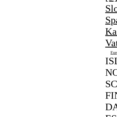
Sl
Sp
Ka
Va
Eu
IS
N
S
FI
D