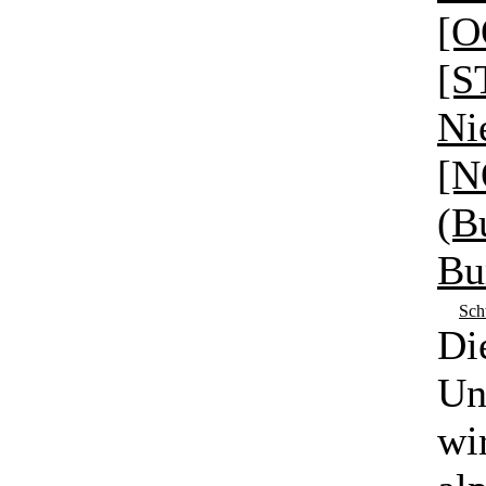
[O
[S
Ni
[N
(B
Bu
Sch
Di
Un
wi