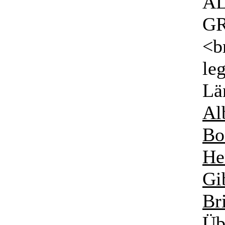
AL
G
<b
le
Lä
Al
Bo
He
Gi
Br
Üb