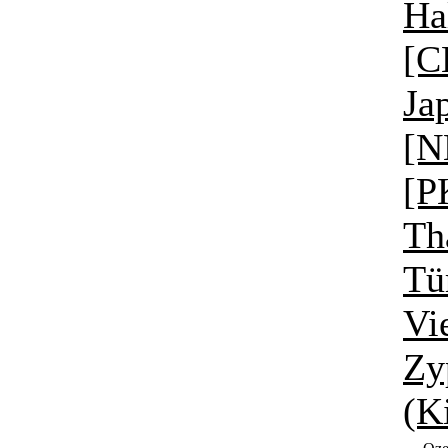
Ha
[C
Ja
[N
[P
Th
Tü
Vi
Zy
(K