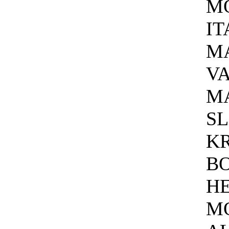
M
IT
MA
VA
MA
SL
KR
B
H
M