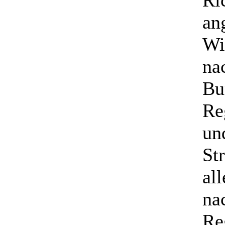
Ri
an
Wi
na
Bu
Re
un
St
al
na
Re