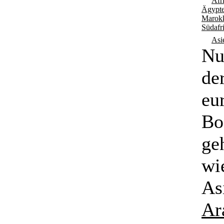
Afr
Ägypte
Marok
Südafr
Asi
Nu
der
eu
Bo
ge
wi
As
Ar