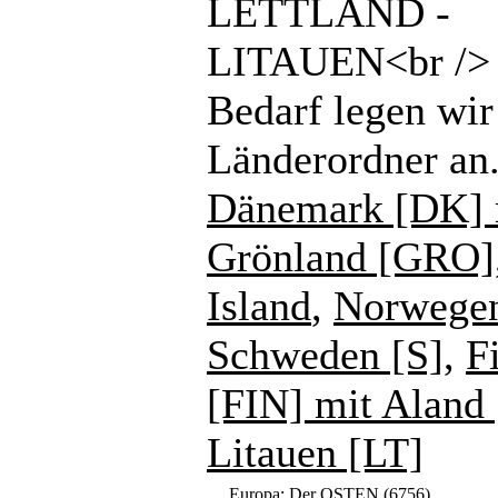
LETTLAND -
LITAUEN<br /> 
Bedarf legen wir
Länderordner an
Dänemark [DK] 
Grönland [GRO]
Island
,
Norwege
Schweden [S]
,
F
[FIN] mit Aland
Litauen [LT]
Europa: Der OSTEN
(6756)