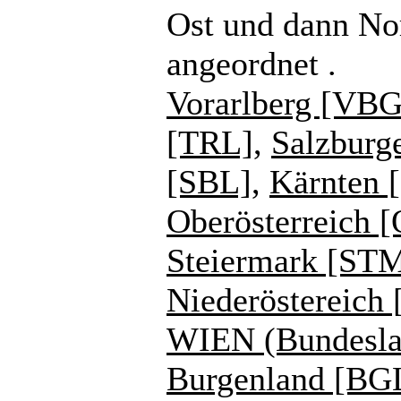
Ost und dann No
angeordnet .
Vorarlberg [VBG
[TRL]
,
Salzburg
[SBL]
,
Kärnten 
Oberösterreich 
Steiermark [ST
Niederöstereich
WIEN (Bundesla
Burgenland [BG