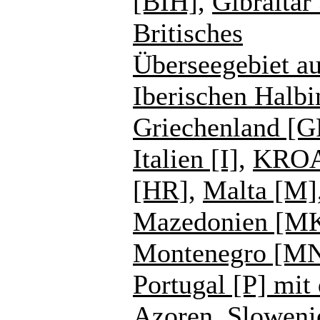
[BIH]
,
Gibraltar
Britisches
Überseegebiet au
Iberischen Halbi
Griechenland [G
Italien [I]
,
KROA
[HR]
,
Malta [M]
Mazedonien [M
Montenegro [M
Portugal [P] mit
Azoren
,
Sloweni