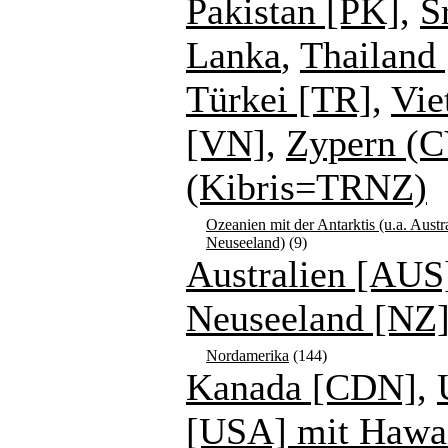
Pakistan [PK]
,
S
Lanka
,
Thailand 
Türkei [TR]
,
Vie
[VN]
,
Zypern (C
(Kibris=TRNZ)
Ozeanien mit der Antarktis (u.a. Austr
Neuseeland)
(9)
Australien [AUS
Neuseeland [NZ
Nordamerika
(144)
Kanada [CDN]
,
[USA] mit Hawa