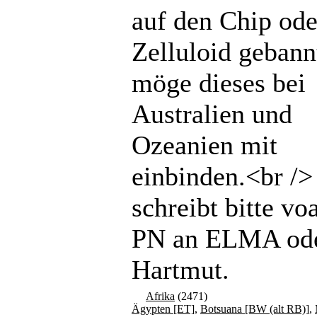
auf den Chip ode
Zelluloid gebannt
möge dieses bei
Australien und
Ozeanien mit
einbinden.<br /
schreibt bitte vo
PN an ELMA od
Hartmut.
Afrika
(2471)
Ägypten [ET]
,
Botsuana [BW (alt RB)]
,