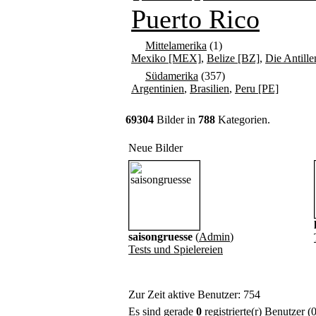
Puerto Rico
Mittelamerika
(1)
Mexiko [MEX]
,
Belize [BZ]
,
Die Antille
Südamerika
(357)
Argentinien
,
Brasilien
,
Peru [PE]
69304
Bilder in
788
Kategorien.
Neue Bilder
saisongruesse
(
Admin
)
Tests und Spielereien
Zur Zeit aktive Benutzer: 754
Es sind gerade
0
registrierte(r) Benutzer 