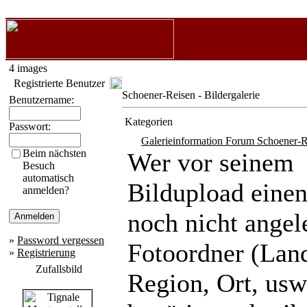
4 images
Registrierte Benutzer
Schoener-Reisen - Bildergalerie
Benutzername:
Kategorien
Passwort:
Galerieinformation Forum Schoener-R
Beim nächsten
Wer vor seinem
Besuch
automatisch
Bildupload eine
anmelden?
noch nicht angel
»
Password vergessen
Fotoordner (Lan
»
Registrierung
Zufallsbild
Region, Ort, usw