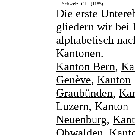
Schweiz [CH]
(1185)
Die erste Untere
gliedern wir bei
alphabetisch nac
Kantonen.
Kanton Bern
,
Ka
Genève
,
Kanton
Graubünden
,
Ka
Luzern
,
Kanton
Neuenburg
,
Kan
Obwalden
,
Kant