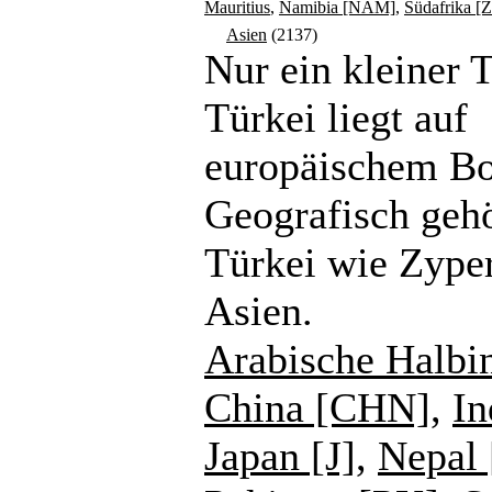
Mauritius
,
Namibia [NAM]
,
Südafrika [
Asien
(2137)
Nur ein kleiner T
Türkei liegt auf
europäischem B
Geografisch gehö
Türkei wie Zype
Asien.
Arabische Halbi
China [CHN]
,
In
Japan [J]
,
Nepal