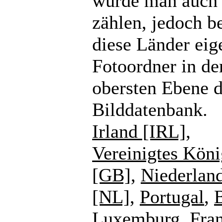
würde man auch
zählen, jedoch b
diese Länder eig
Fotoordner in de
obersten Ebene d
Bilddatenbank.
Irland [IRL]
,
Vereinigtes Köni
[GB]
,
Niederlan
[NL]
,
Portugal
,
Luxemburg
,
Fra