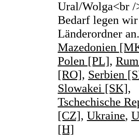
Ural/Wolga<br /
Bedarf legen wir
Länderordner an
Mazedonien [M
Polen [PL]
,
Rum
[RO]
,
Serbien [
Slowakei [SK]
,
Tschechische Re
[CZ]
,
Ukraine
,
U
[H]