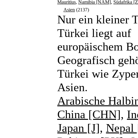
Mauritius
,
Namibia [NAM]
,
Südafrika [
Asien
(2137)
Nur ein kleiner T
Türkei liegt auf
europäischem B
Geografisch gehö
Türkei wie Zype
Asien.
Arabische Halbi
China [CHN]
,
In
Japan [J]
,
Nepal