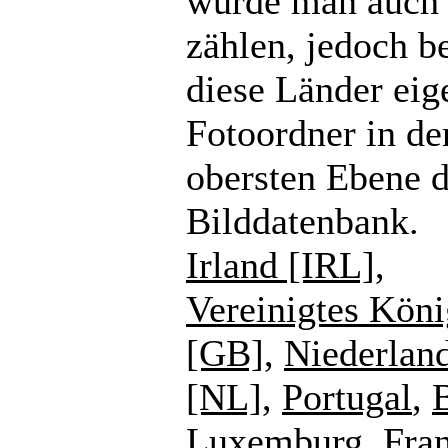
würde man auch
zählen, jedoch b
diese Länder eig
Fotoordner in de
obersten Ebene d
Bilddatenbank.
Irland [IRL]
,
Vereinigtes Köni
[GB]
,
Niederlan
[NL]
,
Portugal
,
Luxemburg
,
Fra