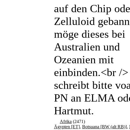
auf den Chip ode
Zelluloid gebannt
möge dieses bei
Australien und
Ozeanien mit
einbinden.<br /
schreibt bitte vo
PN an ELMA od
Hartmut.
Afrika
(2471)
Ägypten [ET]
,
Botsuana [BW (alt RB)]
,