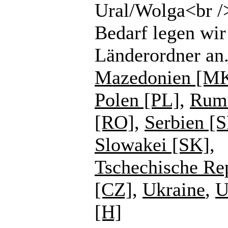
Ural/Wolga<br /
Bedarf legen wir
Länderordner an
Mazedonien [M
Polen [PL]
,
Rum
[RO]
,
Serbien [
Slowakei [SK]
,
Tschechische Re
[CZ]
,
Ukraine
,
U
[H]