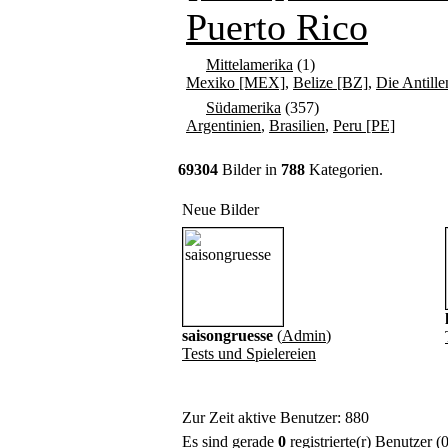
Puerto Rico
Mittelamerika
(1)
Mexiko [MEX]
,
Belize [BZ]
,
Die Antille
Südamerika
(357)
Argentinien
,
Brasilien
,
Peru [PE]
69304
Bilder in
788
Kategorien.
Neue Bilder
saisongruesse
(
Admin
)
Tests und Spielereien
Zur Zeit aktive Benutzer: 880
Es sind gerade
0
registrierte(r) Benutzer 