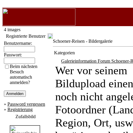
4 images
Registrierte Benutzer
Schoener-Reisen - Bildergalerie
Benutzername:
Kategorien
Passwort:
Galerieinformation Forum Schoener-R
Beim nächsten
Wer vor seinem
Besuch
automatisch
Bildupload eine
anmelden?
noch nicht angel
»
Password vergessen
Fotoordner (Lan
»
Registrierung
Zufallsbild
Region, Ort, usw