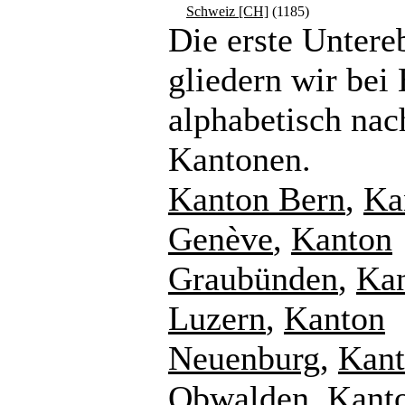
Schweiz [CH]
(1185)
Die erste Untere
gliedern wir bei
alphabetisch nac
Kantonen.
Kanton Bern
,
Ka
Genève
,
Kanton
Graubünden
,
Ka
Luzern
,
Kanton
Neuenburg
,
Kan
Obwalden
,
Kant