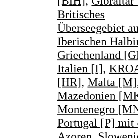
[BIH]
,
Gibraltar
Britisches
Überseegebiet au
Iberischen Halbi
Griechenland [G
Italien [I]
,
KROA
[HR]
,
Malta [M]
Mazedonien [M
Montenegro [M
Portugal [P] mit
Azoren
,
Sloweni