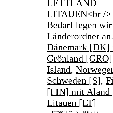
LETTLAND -
LITAUEN<br /> 
Bedarf legen wir
Länderordner an
Dänemark [DK] 
Grönland [GRO]
Island
,
Norwege
Schweden [S]
,
F
[FIN] mit Aland
Litauen [LT]
Europa: Der OSTEN
(6756)