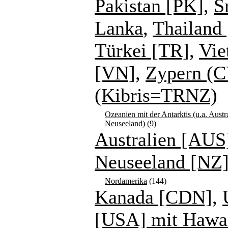
Pakistan [PK]
,
S
Lanka
,
Thailand 
Türkei [TR]
,
Vie
[VN]
,
Zypern (C
(Kibris=TRNZ)
Ozeanien mit der Antarktis (u.a. Austr
Neuseeland)
(9)
Australien [AUS
Neuseeland [NZ
Nordamerika
(144)
Kanada [CDN]
,
[USA] mit Hawa