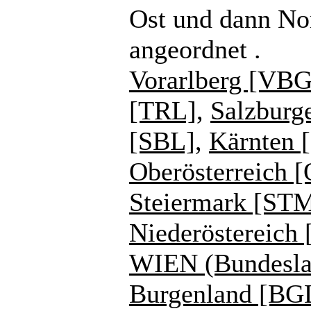
Ost und dann No
angeordnet .
Vorarlberg [VBG
[TRL]
,
Salzburg
[SBL]
,
Kärnten 
Oberösterreich 
Steiermark [ST
Niederöstereich
WIEN (Bundesla
Burgenland [BG