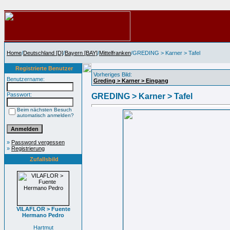
Home
/
Deutschland [D]
/
Bayern [BAY]
/
Mittelfranken
/GREDING > Karner > Tafel
Registrierte Benutzer
Vorheriges Bild:
Benutzername:
Greding > Karner > Eingang
Passwort:
GREDING > Karner > Tafel
Beim nächsten Besuch
automatisch anmelden?
»
Password vergessen
»
Registrierung
Zufallsbild
VILAFLOR > Fuente
Hermano Pedro
Hartmut