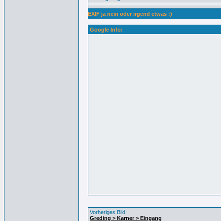
EXIF ja nein oder irgend etwas :)
Google Info:
Vorheriges Bild:
Greding > Karner > Eingang