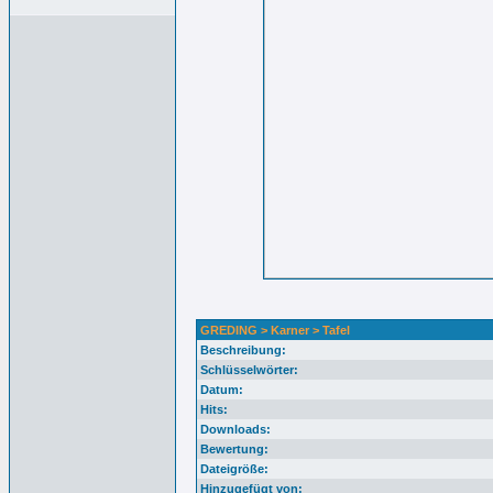
GREDING > Karner > Tafel
Beschreibung:
Schlüsselwörter:
Datum:
Hits:
Downloads:
Bewertung:
Dateigröße:
Hinzugefügt von: