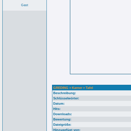
Gast
GREDING > Karner > Tafel
Beschreibung:
Schlüsselwörter:
Datum:
Hits:
Downloads:
Bewertung:
Dateigröße:
Hinzugefügt von: