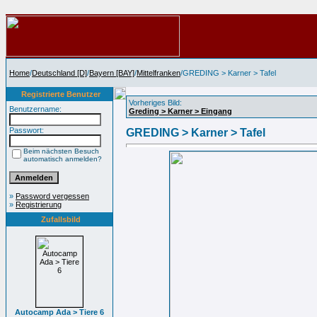
Home
/
Deutschland [D]
/
Bayern [BAY]
/
Mittelfranken
/GREDING > Karner > Tafel
Registrierte Benutzer
Vorheriges Bild:
Benutzername:
Greding > Karner > Eingang
Passwort:
GREDING > Karner > Tafel
Beim nächsten Besuch
automatisch anmelden?
»
Password vergessen
»
Registrierung
Zufallsbild
Autocamp Ada > Tiere 6