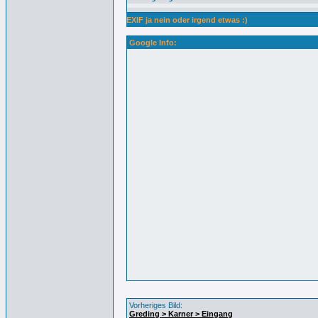
EXIF ja nein oder irgend etwas :)
Google Info:
Vorheriges Bild:
Greding > Karner > Eingang