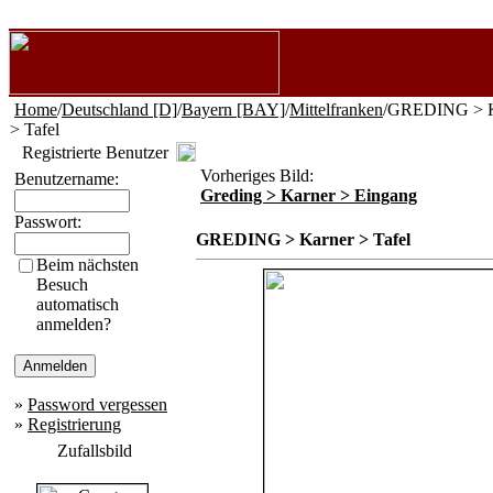
Home
/
Deutschland [D]
/
Bayern [BAY]
/
Mittelfranken
/GREDING > K
> Tafel
Registrierte Benutzer
Vorheriges Bild:
Benutzername:
Greding > Karner > Eingang
Passwort:
GREDING > Karner > Tafel
Beim nächsten
Besuch
automatisch
anmelden?
»
Password vergessen
»
Registrierung
Zufallsbild