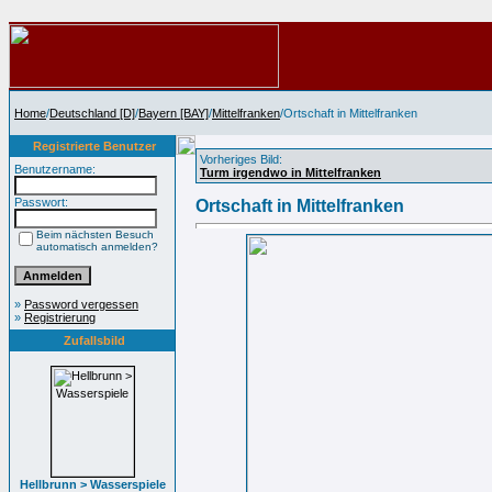
Home
/
Deutschland [D]
/
Bayern [BAY]
/
Mittelfranken
/Ortschaft in Mittelfranken
Registrierte Benutzer
Vorheriges Bild:
Benutzername:
Turm irgendwo in Mittelfranken
Passwort:
Ortschaft in Mittelfranken
Beim nächsten Besuch
automatisch anmelden?
»
Password vergessen
»
Registrierung
Zufallsbild
Hellbrunn > Wasserspiele