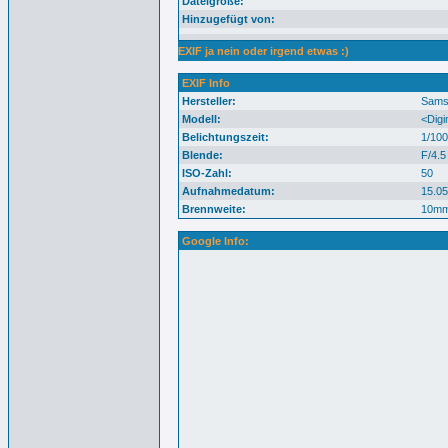
Dateigröße:
Hinzugefügt von:
EXIF ja nein oder irgend etwas :)
EXIF Info
Hersteller:
Sams
Modell:
<Digi
Belichtungszeit:
1/100
Blende:
F/4.5
ISO-Zahl:
50
Aufnahmedatum:
15.05
Brennweite:
10m
Google Info: