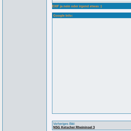
EXIF ja nein oder irgend etwas :)
Google Info:
Vorheriges Bild:
NSG Ketscher Rheininsel 3