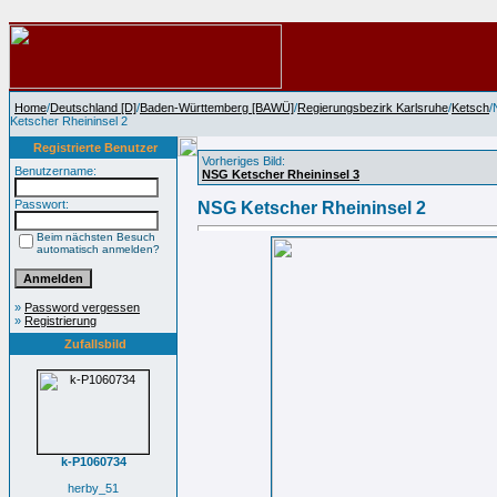
Home
/
Deutschland [D]
/
Baden-Württemberg [BAWÜ]
/
Regierungsbezirk Karlsruhe
/
Ketsch
/
Ketscher Rheininsel 2
Registrierte Benutzer
Vorheriges Bild:
Benutzername:
NSG Ketscher Rheininsel 3
Passwort:
NSG Ketscher Rheininsel 2
Beim nächsten Besuch
automatisch anmelden?
»
Password vergessen
»
Registrierung
Zufallsbild
k-P1060734
herby_51