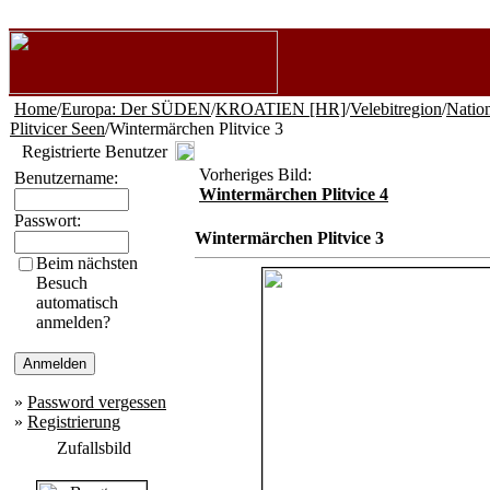
Home
/
Europa: Der SÜDEN
/
KROATIEN [HR]
/
Velebitregion
/
Natio
Plitvicer Seen
/Wintermärchen Plitvice 3
Registrierte Benutzer
Vorheriges Bild:
Benutzername:
Wintermärchen Plitvice 4
Passwort:
Wintermärchen Plitvice 3
Beim nächsten
Besuch
automatisch
anmelden?
»
Password vergessen
»
Registrierung
Zufallsbild