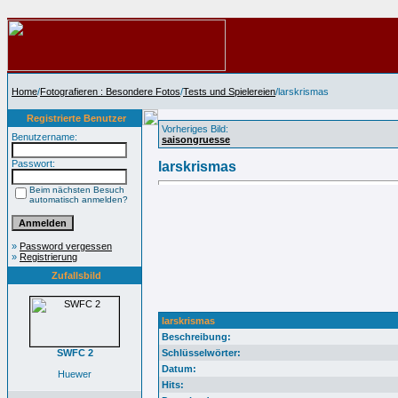
Home
/
Fotografieren : Besondere Fotos
/
Tests und Spielereien
/larskrismas
Registrierte Benutzer
Vorheriges Bild:
Benutzername:
saisongruesse
Passwort:
larskrismas
Beim nächsten Besuch
automatisch anmelden?
»
Password vergessen
»
Registrierung
Zufallsbild
larskrismas
Beschreibung:
SWFC 2
Schlüsselwörter:
Datum:
Huewer
Hits: