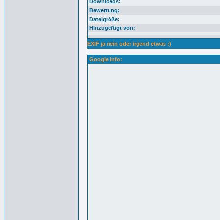
Downloads:
Bewertung:
Dateigröße:
Hinzugefügt von:
EXIF ja nein oder irgend etwas :)
Google Info: