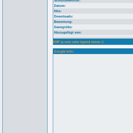
Schlüsselwörter:
Datum:
Hits:
Downloads:
Bewertung:
Dateigröße:
Hinzugefügt von:
EXIF ja nein oder irgend etwas :)
Google Info: