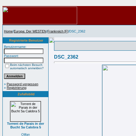
Home
/
Europa: Der WESTEN
/
Frankreich [F]
/DSC_2362
Registrierte Benutzer
Benutzername:
Passwort:
DSC_2362
Beim nächsten Besuch
automatisch anmelden?
»
Password vergessen
»
Registrierung
Zufallsbild
Torrent de Parais in der
Bucht Sa Calobra 5
Olifan