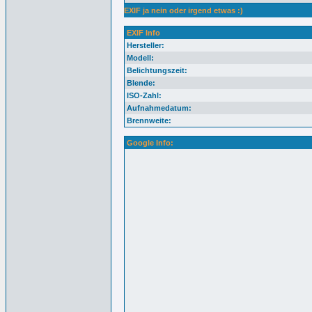
EXIF ja nein oder irgend etwas :)
EXIF Info
Hersteller:
Modell:
Belichtungszeit:
Blende:
ISO-Zahl:
Aufnahmedatum:
Brennweite:
Google Info: