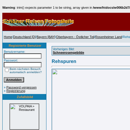
Warning
: trim() expects parameter 1 to be string, array given in
/www/htdocs/w006b2d7/B
Home
/
Deutschland [D]
/
Bayern [BAY]
/
Oberbayern - Östlicher Teil
/
Rosenheimer Land
/Reh
Registrierte Benutzer
Vorheriges Bild:
Benutzername:
Schneerosengebilde
Passwort:
Rehspuren
Beim nächsten Besuch
automatisch anmelden?
»
Password vergessen
»
Registrierung
Zufallsbild