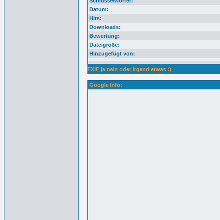
Schlüsselwörter:
Datum:
Hits:
Downloads:
Bewertung:
Dateigröße:
Hinzugefügt von:
EXIF ja nein oder irgend etwas :)
Google Info: