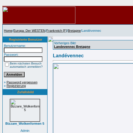
Home
/
Europa: Der WESTEN
/
Frankreich [F]
/
Bretagne
/Landévennec
Registrierte Benutzer
Vorheriges Bild:
Benutzername:
Landevennec Bretagne
Passwort:
Landévennec
Beim nächsten Besuch
automatisch anmelden?
»
Password vergessen
»
Registrierung
Zufallsbild
Bizzare_Wolkenformen 5
Admin