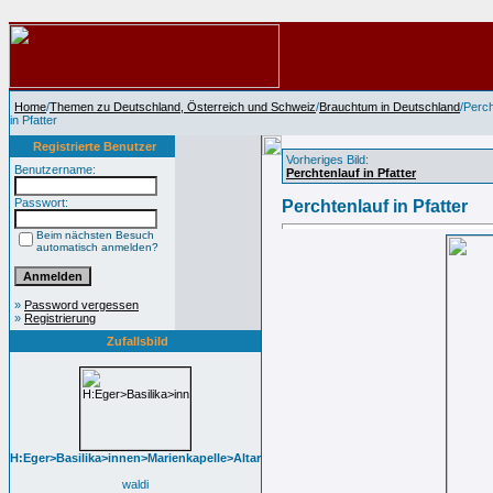
Home
/
Themen zu Deutschland, Österreich und Schweiz
/
Brauchtum in Deutschland
/Perch
in Pfatter
Registrierte Benutzer
Vorheriges Bild:
Benutzername:
Perchtenlauf in Pfatter
Passwort:
Perchtenlauf in Pfatter
Beim nächsten Besuch
automatisch anmelden?
»
Password vergessen
»
Registrierung
Zufallsbild
H:Eger>Basilika>innen>Marienkapelle>Altar
waldi