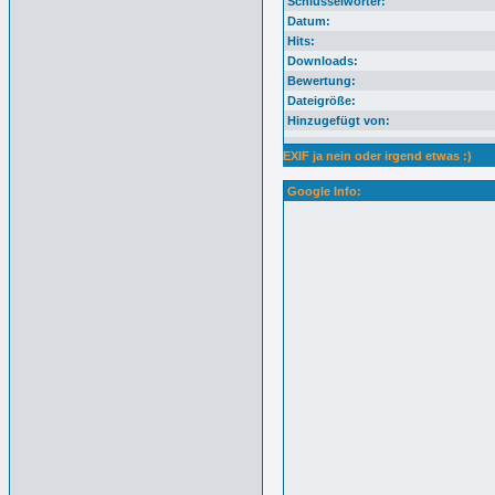
Schlüsselwörter:
Datum:
Hits:
Downloads:
Bewertung:
Dateigröße:
Hinzugefügt von:
EXIF ja nein oder irgend etwas :)
Google Info: