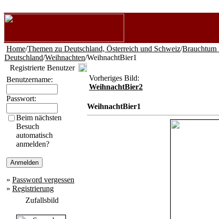
Home
/
Themen zu Deutschland, Österreich und Schweiz
/
Brauchtum 
Deutschland
/
Weihnachten
/WeihnachtBier1
Registrierte Benutzer
Vorheriges Bild:
Benutzername:
WeihnachtBier2
Passwort:
WeihnachtBier1
Beim nächsten
Besuch
automatisch
anmelden?
»
Password vergessen
»
Registrierung
Zufallsbild