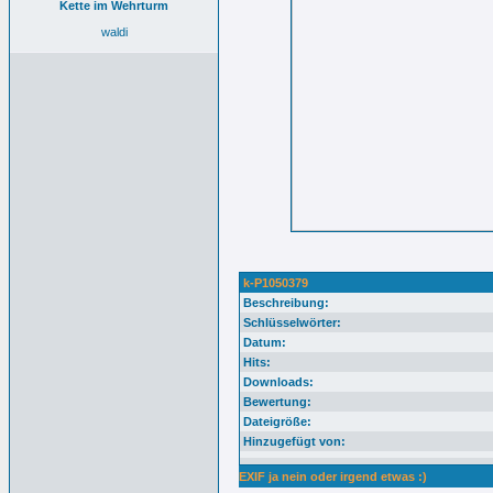
Kette im Wehrturm
waldi
k-P1050379
Beschreibung:
Schlüsselwörter:
Datum:
Hits:
Downloads:
Bewertung:
Dateigröße:
Hinzugefügt von:
EXIF ja nein oder irgend etwas :)