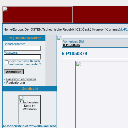
Home
/
Europa: Der OSTEN
/
Tschechische Republik [CZ]
/
Český Krumlov (Krummau)
/k-P
Registrierte Benutzer
Vorheriges Bild:
Benutzername:
k-P1050375
Passwort:
k-P1050379
Beim nächsten Besuch
automatisch anmelden?
»
Password vergessen
»
Registrierung
Zufallsbild
A:Jochenstein>Kraftwerk>Gall'sche