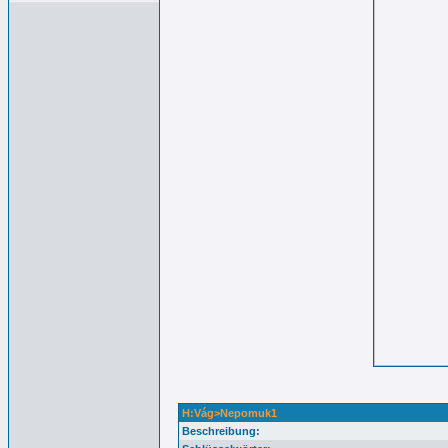
H:Vág>Nepomuk1
Beschreibung: