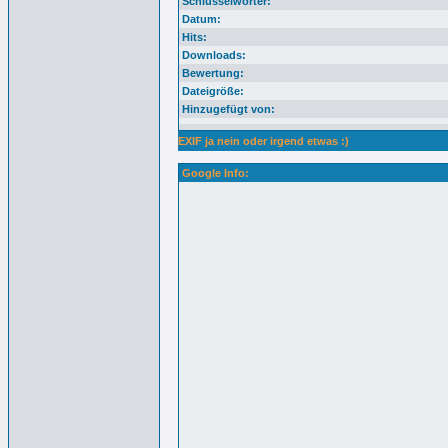
Schlüsselwörter:
Datum:
Hits:
Downloads:
Bewertung:
Dateigröße:
Hinzugefügt von:
EXIF ja nein oder irgend etwas :)
Google Info: