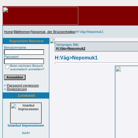
Home
/
Bildthemen
/
Nepomuk, der Brückenheilige
/H:Vág>Nepomuk1
Registrierte Benutzer
Vorheriges Bild:
Benutzername:
H:Vág>Nepomuk2
Passwort:
H:Vág>Nepomuk1
Beim nächsten Besuch
automatisch anmelden?
»
Password vergessen
»
Registrierung
Zufallsbild
Istanbul Impressionen
burki