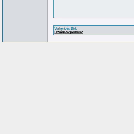
Vorheriges Bild:
H:Vág>Nepomuk2