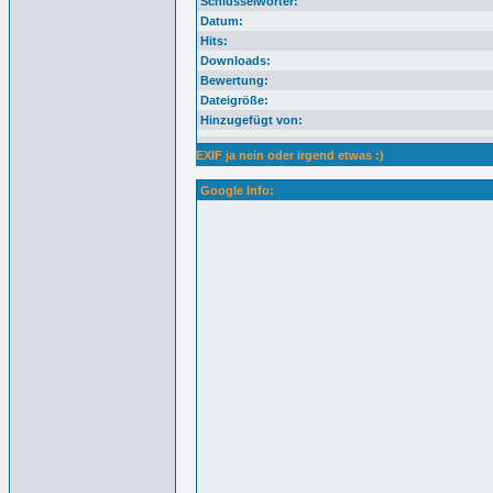
Schlüsselwörter:
Datum:
Hits:
Downloads:
Bewertung:
Dateigröße:
Hinzugefügt von:
EXIF ja nein oder irgend etwas :)
Google Info: