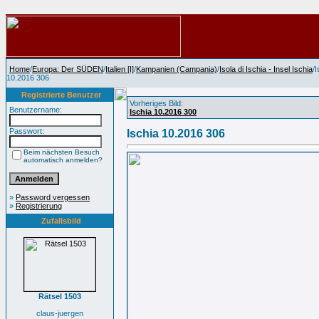
Home
/
Europa: Der SÜDEN
/
Italien [I]
/
Kampanien (Campania)
/
Isola di Ischia - Insel Ischia
/
10.2016 306
Registrierte Benutzer
Vorheriges Bild:
Benutzername:
Ischia 10.2016 300
Passwort:
Ischia 10.2016 306
Beim nächsten Besuch
automatisch anmelden?
»
Password vergessen
»
Registrierung
Zufallsbild
Rätsel 1503
claus-juergen