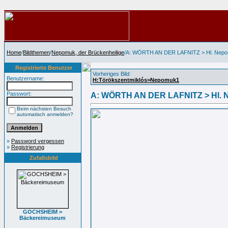
Home
/
Bildthemen
/
Nepomuk, der Brückenheilige
/A: WÖRTH AN DER LAFNITZ > Hl. Nep
Registrierte Benutzer
Vorheriges Bild:
Benutzername:
H:Törökszentmiklós>Nepomuk1
Passwort:
A: WÖRTH AN DER LAFNITZ > Hl.
Beim nächsten Besuch
automatisch anmelden?
»
Password vergessen
»
Registrierung
Zufallsbild
GOCHSHEIM >
Bäckereimuseum