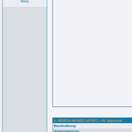
Maria
A: WÖRTH AN DER LAFNITZ > Hl. Nepomuk
Beschreibung:
Schlüsselwörter: