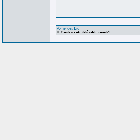
Vorheriges Bild:
H:Törökszentmiklós>Nepomuk1