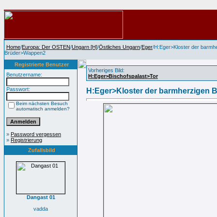
Home
/
Europa: Der OSTEN
/
Ungarn [H]
/
Östliches Ungarn
/
Eger
/H:Eger>Kloster der barmh
Brüder>Wappen2
Registrierte Benutzer
Vorheriges Bild:
Benutzername:
H:Eger>Bischofspalast>Tor
Passwort:
H:Eger>Kloster der barmherzigen
Beim nächsten Besuch
automatisch anmelden?
»
Password vergessen
»
Registrierung
Zufallsbild
Dangast 01
vadda