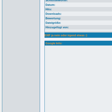
Schlüsselwörter:
Datum:
Hits:
Downloads:
Bewertung:
Dateigröße:
Hinzugefügt von:
EXIF ja nein oder irgend etwas :)
Google Info: