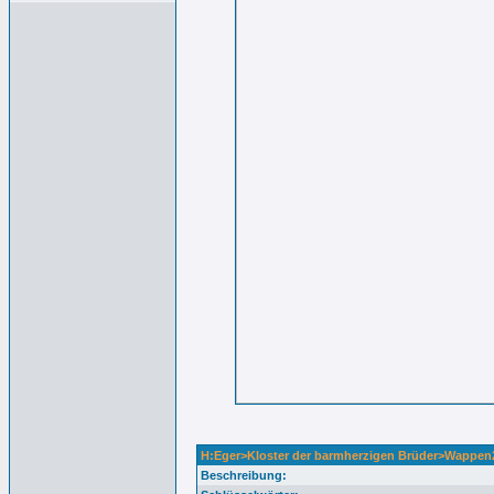
H:Eger>Kloster der barmherzigen Brüder>Wappen
Beschreibung: