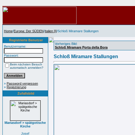
Home
/
Europa: Der SÜDEN
/
Italien [I]
/Schloß Miramare Stallungen
Registrierte Benutzer
Vorheriges Bild:
Benutzername:
Schloß Miramare Porta della Bora
Passwort:
Schloß Miramare Stallungen
Beim nächsten Besuch
automatisch anmelden?
»
Password vergessen
»
Registrierung
Zufallsbild
Mariasdorf > spätgotische
Kirche
Josef