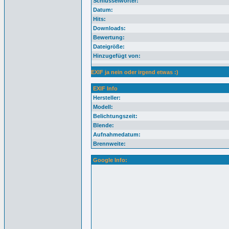
Schlüsselwörter:
Datum:
Hits:
Downloads:
Bewertung:
Dateigröße:
Hinzugefügt von:
EXIF ja nein oder irgend etwas :)
EXIF Info
Hersteller:
Modell:
Belichtungszeit:
Blende:
Aufnahmedatum:
Brennweite:
Google Info: