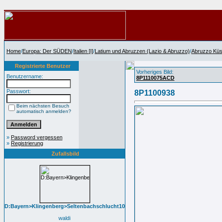
Home
/
Europa: Der SÜDEN
/
Italien [I]
/
Latium und Abruzzen (Lazio & Abruzzo)
/
Abruzzo Küs
Registrierte Benutzer
Vorheriges Bild:
Benutzername:
8P1110075ACD
Passwort:
8P1100938
Beim nächsten Besuch
automatisch anmelden?
»
Password vergessen
»
Registrierung
Zufallsbild
D:Bayern>Klingenberg>Seltenbachschlucht10
waldi