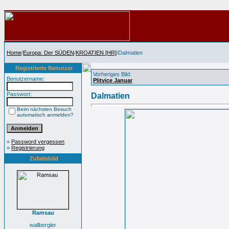
Home
/
Europa: Der SÜDEN
/
KROATIEN [HR]
/Dalmatien
Registrierte Benutzer
Vorheriges Bild:
Benutzername:
Plitvice Januar
Passwort:
Dalmatien
Beim nächsten Besuch
automatisch anmelden?
»
Password vergessen
»
Registrierung
Zufallsbild
Ramsau
wallbergler