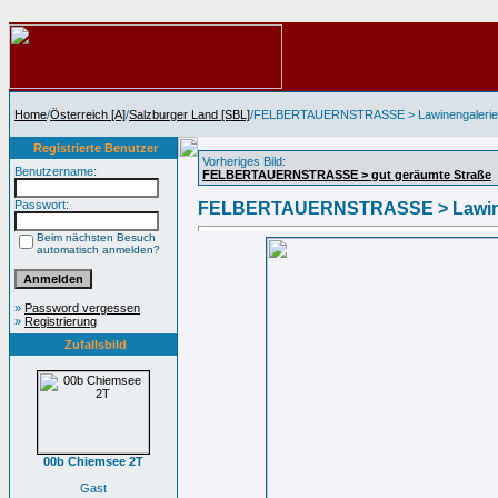
Home
/
Österreich [A]
/
Salzburger Land [SBL]
/FELBERTAUERNSTRASSE > Lawinengalerie
Registrierte Benutzer
Vorheriges Bild:
Benutzername:
FELBERTAUERNSTRASSE > gut geräumte Straße
Passwort:
FELBERTAUERNSTRASSE > Lawine
Beim nächsten Besuch
automatisch anmelden?
»
Password vergessen
»
Registrierung
Zufallsbild
00b Chiemsee 2T
Gast