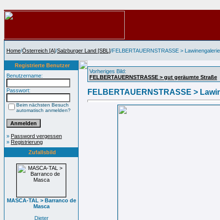
Home
/
Österreich [A]
/
Salzburger Land [SBL]
/FELBERTAUERNSTRASSE > Lawinengalerie
Registrierte Benutzer
Vorheriges Bild:
Benutzername:
FELBERTAUERNSTRASSE > gut geräumte Straße
Passwort:
FELBERTAUERNSTRASSE > Lawine
Beim nächsten Besuch
automatisch anmelden?
»
Password vergessen
»
Registrierung
Zufallsbild
MASCA-TAL > Barranco de
Masca
Dieter