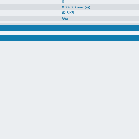
0
0.00 (0 Stimme(n))
62.8 KB
Gast