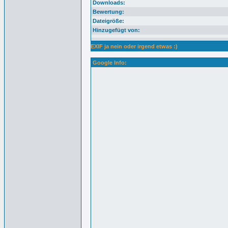
Downloads:
Bewertung:
Dateigröße:
Hinzugefügt von:
EXIF ja nein oder irgend etwas :)
Google Info: