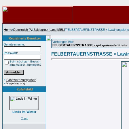
Home
/
Österreich [A]
/
Salzburger Land [SBL]
/FELBERTAUERNSTRASSE > Lawinengalerie
Registrierte Benutzer
Vorheriges Bild:
Benutzername:
FELBERTAUERNSTRASSE > gut geräumte Straße
Passwort:
FELBERTAUERNSTRASSE > Lawine
Beim nächsten Besuch
automatisch anmelden?
»
Password vergessen
»
Registrierung
Zufallsbild
Linde im Winter
Gast