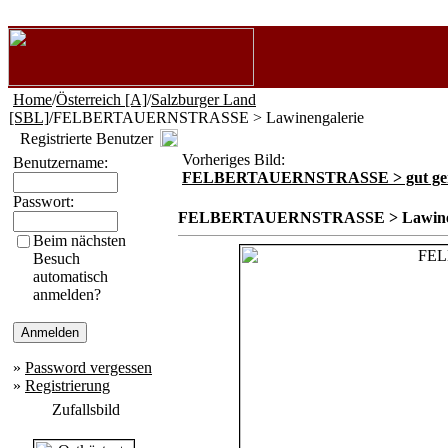
Home
/
Österreich [A]
/
Salzburger Land
[SBL]
/FELBERTAUERNSTRASSE > Lawinengalerie
Registrierte Benutzer
Vorheriges Bild:
Benutzername:
FELBERTAUERNSTRASSE > gut gerä
Passwort:
FELBERTAUERNSTRASSE > Lawinen
Beim nächsten
Besuch
automatisch
anmelden?
»
Password vergessen
»
Registrierung
Zufallsbild