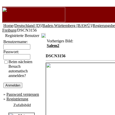
Home
/
Deutschland [D]
/
Baden-Württemberg [BAWÜ]
/
Regierungsbe
Freiburg
/DSCN3156
Registrierte Benutzer
Vorheriges Bild:
Benutzername:
Salem2
Passwort:
DSCN3156
Beim nächsten
Besuch
automatisch
anmelden?
»
Password vergessen
»
Registrierung
Zufallsbild